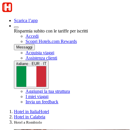
Scarica l’app
Risparmia subito con le tariffe per iscritti
Accedi
Scopri Hotels.com Rewards
Messaggi
Acquista viaggi
Assistenza clienti
italiano · EUR · IT
Aggiungi la tua struttura
I miei viaggi
Invia un feedback
Hotel in Italia
Hotel
Hotel in Calabria
Hotel a Rombiolo