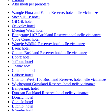
Altri modi per prenotare
Wangie Flora and Fauna Reserve: hotel nelle vicinanze
Sheep Hills: hotel
Gil Gil: hotel
Oakvale: hotel
Meering West: hotel
Bangerang I103 Bushland Reserve: hotel nelle vicinanze
Cope Cope: hotel
Wangie Wildlife Reserve: hotel nelle vicinanze
Laen: hotel
Cokam Bushland Reserve: hotel nelle vicinanze
Boort: hotel
Jeffcott: hotel
Thalia: hotel
Charlton: hotel
Lalbert: hotel
Charlton West I150 Bushland Reserve: hotel nelle vicinanze
Wycheproof Grassland Reserve: hotel nelle vicinanze
Bangerang: hotel
Dunstan Bushland Reserve: hotel nelle vicinanze
Donald: hotel
Corack: hotel
Birchip: hotel
Wangie: hotel