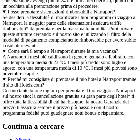
cancellazione avvenga più di 24 ore prima del check-in, quindi dai
un'occhiata alla prenotazione prima di procedere.
Posso prenotare sistemazioni rimborsabili a Narraport?
Se desideri la flessibilità di modificare i tuoi programmi di viaggio a
Narraport, la maggior parte delle sistemazioni assicura tariffe
rimborsabili* da prenotare per la massima tranquillità. Puoi trovare
queste strutture cercando sul nostro sito e utilizzando il filtro della
modalità di pagamento completamente rimborsabile per avere subito
i risultati rilevanti.
Come sarà il tempo a Narraport durante la mia vacanza?
A Narraport i mesi più caldi sono in genere gennaio e febbraio, con
una temperatura media di 23 °C. I mesi più freddi sono luglio e
agosto, con una temperatura media di 10 °C. I mesi più piovosi sono
novembre e aprile.
Perché mi consigliate di prenotare il mio hotel a Narraport tramite
il sito di Hotels.com?
Ci sono tante buone ragioni per prenotare il tuo viaggio a Narraport
sul nostro sito: la cancellazione gratuita su gran parte degli hotel* ti
offre tutta la flessibilità di cui hai bisogno, la nostra Garanzia del
prezzo ti assicura sempre il prezzo più basso e con il nostro
programma fedeltà puoi guadagnare notti bonus e risparmiare.
Continua a cercare
Alloggi