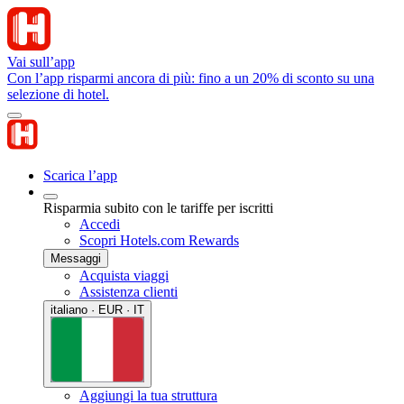
Vai sull’app
Con l’app risparmi ancora di più: fino a un 20% di sconto su una
selezione di hotel.
Scarica l’app
Risparmia subito con le tariffe per iscritti
Accedi
Scopri Hotels.com Rewards
Messaggi
Acquista viaggi
Assistenza clienti
italiano · EUR · IT
Aggiungi la tua struttura