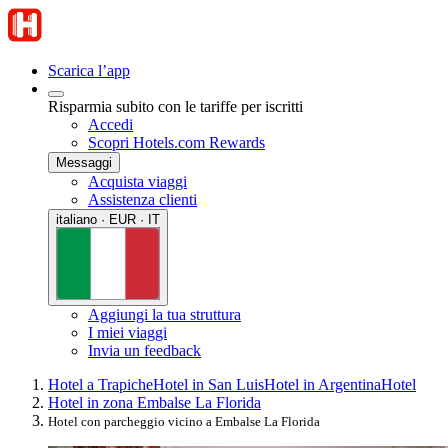
Scarica l’app
Risparmia subito con le tariffe per iscritti
Accedi
Scopri Hotels.com Rewards
Messaggi
Acquista viaggi
Assistenza clienti
italiano · EUR · IT
Aggiungi la tua struttura
I miei viaggi
Invia un feedback
Hotel a Trapiche
Hotel in San Luis
Hotel in Argentina
Hotel
Hotel in zona Embalse La Florida
Hotel con parcheggio vicino a Embalse La Florida