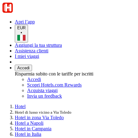
Apri l’app
EUR
•
Aggiungi la tua struttura
Assistenza clienti
I miei viaggi
Accedi
Risparmia subito con le tariffe per iscritti
Accedi
Scopri Hotels.com Rewards
Acquista viaggi
Invia un feedback
Hotel
Hotel di lusso vicino a Via Toledo
Hotel in zona Via Toledo
Hotel a Napoli
Hotel in Campania
Hotel in Italia