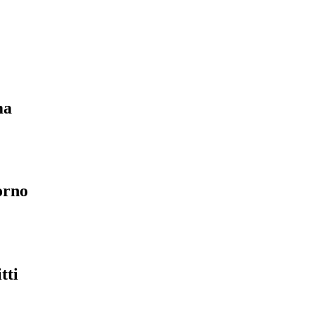
ma
orno
tti