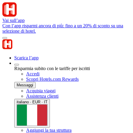
Vai sull’app
Con l’app risparmi ancora di più: fino a un 20% di sconto su una
selezione di hotel.
Scarica l’app
Risparmia subito con le tariffe per iscritti
Accedi
Scopri Hotels.com Rewards
Messaggi
Acquista viaggi
Assistenza clienti
italiano · EUR · IT
Aggiungi la tua struttura