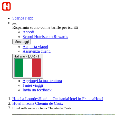
Scarica l’app
Risparmia subito con le tariffe per iscritti
Accedi
Scopri Hotels.com Rewards
Messaggi
Acquista viaggi
Assistenza clienti
italiano · EUR · IT
Aggiungi la tua struttura
I miei viaggi
Invia un feedback
Hotel a Lourdes
Hotel in Occitania
Hotel in Francia
Hotel
Hotel in zona Chemin de Croix
Hotel sulla neve vicino a Chemin de Croix