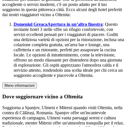
accogliente o servizi moderni, c'è un posto adatto per il tuo
soggiorno in questa pittoresca città. Ecco alcuni degli hotel preferiti
dai nostri viaggiatori vicino a Oltenita:
Domeniul Greaca
Apertura in un’altra finestra
: Questo
invitante hotel 3 stelle offre un rifugio confortevole, con
servizi eccellenti pensati per i viaggiatori di piacere. Goditi
una deliziosa varietà di opzioni per la ristorazione, inclusa una
colazione completa gratuita, un'area bar e lounge, una
caffetteria e un ristorante, perfetti per assaporare la cucina
locale. Le opzioni di intrattenimento, come la televisione,
offrono un modo rilassante per distendersi dopo una giornata
di esplorazione. Gli ospiti apprezzano l'atmosfera calda e il
servizio attento, rendendolo una scelta ideale per chi cerca un
soggiorno accogliente e piacevole a Oltenita.
Meno informazioni
Dove soggiornare vicino a Oltenita
Soggiorna a Spanțov, Ulmeni e Mitreni quando visiti Oltenita, nella
contea di Călărași, Romania. Spanțov offre un'incantevole
esperienza di campagna, Ulmeni vanta paesaggi sereni e cultura
tradizionale, mentre Mitreni offre un'atmosfera tranquilla per il relax.