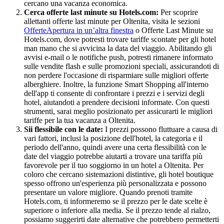
cercano una vacanza economica.
Cerca offerte last minute su Hotels.com:
Per scoprire
allettanti offerte last minute per Oltenita, visita le sezioni
Offerte
Apertura in un’altra finestra
o Offerte Last Minute su
Hotels.com, dove potresti trovare tariffe scontate per gli hotel
man mano che si avvicina la data del viaggio. Abilitando gli
avvisi e-mail o le notifiche push, potresti rimanere informato
sulle vendite flash e sulle promozioni speciali, assicurandoti di
non perdere l'occasione di risparmiare sulle migliori offerte
alberghiere. Inoltre, la funzione Smart Shopping all'interno
dell'app ti consente di confrontare i prezzi e i servizi degli
hotel, aiutandoti a prendere decisioni informate. Con questi
strumenti, sarai meglio posizionato per assicurarti le migliori
tariffe per la tua vacanza a Oltenita.
Sii flessibile con le date:
I prezzi possono fluttuare a causa di
vari fattori, inclusi la posizione dell'hotel, la categoria e il
periodo dell'anno, quindi avere una certa flessibilità con le
date del viaggio potrebbe aiutarti a trovare una tariffa più
favorevole per il tuo soggiorno in un hotel a Oltenita. Per
coloro che cercano sistemazioni distintive, gli hotel boutique
spesso offrono un'esperienza più personalizzata e possono
presentare un valore migliore. Quando prenoti tramite
Hotels.com, ti informeremo se il prezzo per le date scelte è
superiore o inferiore alla media. Se il prezzo tende al rialzo,
possiamo suggerirti date alternative che potrebbero permetterti