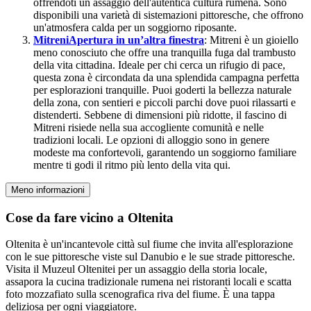
offrendoti un assaggio dell'autentica cultura rumena. Sono
disponibili una varietà di sistemazioni pittoresche, che offrono
un'atmosfera calda per un soggiorno riposante.
Mitreni
Apertura in un’altra finestra
: Mitreni è un gioiello
meno conosciuto che offre una tranquilla fuga dal trambusto
della vita cittadina. Ideale per chi cerca un rifugio di pace,
questa zona è circondata da una splendida campagna perfetta
per esplorazioni tranquille. Puoi goderti la bellezza naturale
della zona, con sentieri e piccoli parchi dove puoi rilassarti e
distenderti. Sebbene di dimensioni più ridotte, il fascino di
Mitreni risiede nella sua accogliente comunità e nelle
tradizioni locali. Le opzioni di alloggio sono in genere
modeste ma confortevoli, garantendo un soggiorno familiare
mentre ti godi il ritmo più lento della vita qui.
Meno informazioni
Cose da fare vicino a Oltenita
Oltenita è un'incantevole città sul fiume che invita all'esplorazione
con le sue pittoresche viste sul Danubio e le sue strade pittoresche.
Visita il Muzeul Oltenitei per un assaggio della storia locale,
assapora la cucina tradizionale rumena nei ristoranti locali e scatta
foto mozzafiato sulla scenografica riva del fiume. È una tappa
deliziosa per ogni viaggiatore.