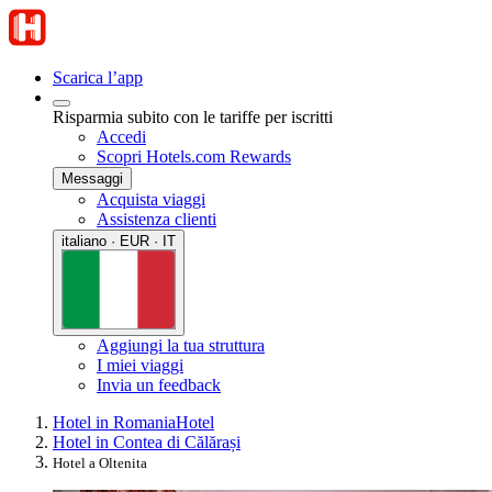
Scarica l’app
Risparmia subito con le tariffe per iscritti
Accedi
Scopri Hotels.com Rewards
Messaggi
Acquista viaggi
Assistenza clienti
italiano · EUR · IT
Aggiungi la tua struttura
I miei viaggi
Invia un feedback
Hotel in Romania
Hotel
Hotel in Contea di Călărași
Hotel a Oltenita