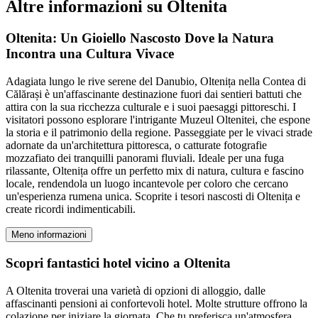
Altre informazioni su Oltenita
Oltenita: Un Gioiello Nascosto Dove la Natura
Incontra una Cultura Vivace
Adagiata lungo le rive serene del Danubio, Oltenița nella Contea di
Călărași è un'affascinante destinazione fuori dai sentieri battuti che
attira con la sua ricchezza culturale e i suoi paesaggi pittoreschi. I
visitatori possono esplorare l'intrigante Muzeul Oltenitei, che espone
la storia e il patrimonio della regione. Passeggiate per le vivaci strade
adornate da un'architettura pittoresca, o catturate fotografie
mozzafiato dei tranquilli panorami fluviali. Ideale per una fuga
rilassante, Oltenița offre un perfetto mix di natura, cultura e fascino
locale, rendendola un luogo incantevole per coloro che cercano
un'esperienza rumena unica. Scoprite i tesori nascosti di Oltenița e
create ricordi indimenticabili.
Meno informazioni
Scopri fantastici hotel vicino a Oltenita
A Oltenita troverai una varietà di opzioni di alloggio, dalle
affascinanti pensioni ai confortevoli hotel. Molte strutture offrono la
colazione per iniziare la giornata. Che tu preferisca un'atmosfera