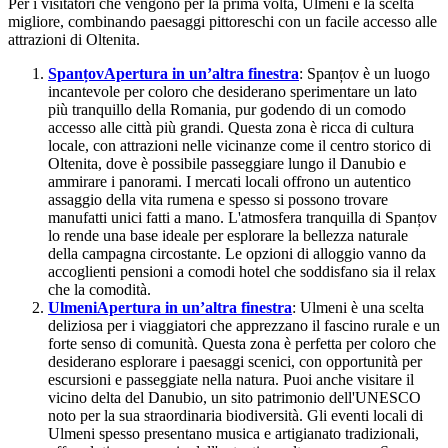
Per i visitatori che vengono per la prima volta, Ulmeni è la scelta
migliore, combinando paesaggi pittoreschi con un facile accesso alle
attrazioni di Oltenita.
Spanțov
Apertura in un’altra finestra
: Spanțov è un luogo
incantevole per coloro che desiderano sperimentare un lato
più tranquillo della Romania, pur godendo di un comodo
accesso alle città più grandi. Questa zona è ricca di cultura
locale, con attrazioni nelle vicinanze come il centro storico di
Oltenita, dove è possibile passeggiare lungo il Danubio e
ammirare i panorami. I mercati locali offrono un autentico
assaggio della vita rumena e spesso si possono trovare
manufatti unici fatti a mano. L'atmosfera tranquilla di Spanțov
lo rende una base ideale per esplorare la bellezza naturale
della campagna circostante. Le opzioni di alloggio vanno da
accoglienti pensioni a comodi hotel che soddisfano sia il relax
che la comodità.
Ulmeni
Apertura in un’altra finestra
: Ulmeni è una scelta
deliziosa per i viaggiatori che apprezzano il fascino rurale e un
forte senso di comunità. Questa zona è perfetta per coloro che
desiderano esplorare i paesaggi scenici, con opportunità per
escursioni e passeggiate nella natura. Puoi anche visitare il
vicino delta del Danubio, un sito patrimonio dell'UNESCO
noto per la sua straordinaria biodiversità. Gli eventi locali di
Ulmeni spesso presentano musica e artigianato tradizionali,