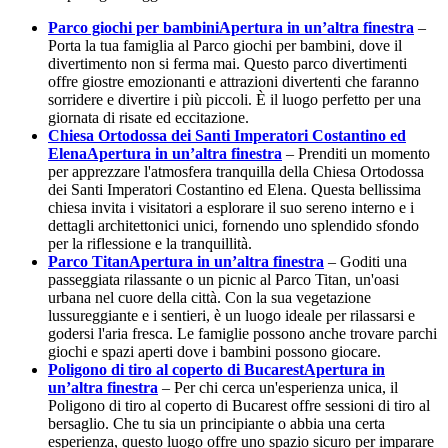
Parco giochi per bambini
Apertura in un’altra finestra
–
Porta la tua famiglia al Parco giochi per bambini, dove il
divertimento non si ferma mai. Questo parco divertimenti
offre giostre emozionanti e attrazioni divertenti che faranno
sorridere e divertire i più piccoli. È il luogo perfetto per una
giornata di risate ed eccitazione.
Chiesa Ortodossa dei Santi Imperatori Costantino ed
Elena
Apertura in un’altra finestra
– Prenditi un momento
per apprezzare l'atmosfera tranquilla della Chiesa Ortodossa
dei Santi Imperatori Costantino ed Elena. Questa bellissima
chiesa invita i visitatori a esplorare il suo sereno interno e i
dettagli architettonici unici, fornendo uno splendido sfondo
per la riflessione e la tranquillità.
Parco Titan
Apertura in un’altra finestra
– Goditi una
passeggiata rilassante o un picnic al Parco Titan, un'oasi
urbana nel cuore della città. Con la sua vegetazione
lussureggiante e i sentieri, è un luogo ideale per rilassarsi e
godersi l'aria fresca. Le famiglie possono anche trovare parchi
giochi e spazi aperti dove i bambini possono giocare.
Poligono di tiro al coperto di Bucarest
Apertura in
un’altra finestra
– Per chi cerca un'esperienza unica, il
Poligono di tiro al coperto di Bucarest offre sessioni di tiro al
bersaglio. Che tu sia un principiante o abbia una certa
esperienza, questo luogo offre uno spazio sicuro per imparare