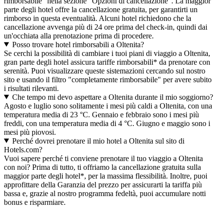
rimborsabile" nella sezione "Opzioni di cancellazione". La maggior
parte degli hotel offre la cancellazione gratuita, per garantirti un
rimborso in questa eventualità. Alcuni hotel richiedono che la
cancellazione avvenga più di 24 ore prima del check-in, quindi dai
un'occhiata alla prenotazione prima di procedere.
Posso trovare hotel rimborsabili a Oltenita?
Se cerchi la possibilità di cambiare i tuoi piani di viaggio a Oltenita,
gran parte degli hotel assicura tariffe rimborsabili* da prenotare con
serenità. Puoi visualizzare queste sistemazioni cercando sul nostro
sito e usando il filtro "completamente rimborsabile" per avere subito
i risultati rilevanti.
Che tempo mi devo aspettare a Oltenita durante il mio soggiorno?
Agosto e luglio sono solitamente i mesi più caldi a Oltenita, con una
temperatura media di 23 °C. Gennaio e febbraio sono i mesi più
freddi, con una temperatura media di 4 °C. Giugno e maggio sono i
mesi più piovosi.
Perché dovrei prenotare il mio hotel a Oltenita sul sito di
Hotels.com?
Vuoi sapere perché ti conviene prenotare il tuo viaggio a Oltenita
con noi? Prima di tutto, ti offriamo la cancellazione gratuita sulla
maggior parte degli hotel*, per la massima flessibilità. Inoltre, puoi
approfittare della Garanzia del prezzo per assicurarti la tariffa più
bassa e, grazie al nostro programma fedeltà, puoi accumulare notti
bonus e risparmiare.