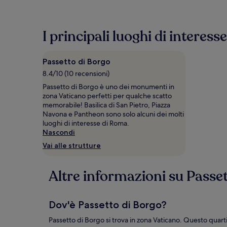
trovato
nelle
ultime
I principali luoghi di interess
24
ore,
per
Passetto di Borgo
un
soggiorno
8.4/10 (10 recensioni)
di
Passetto di Borgo è uno dei monumenti in
1
zona Vaticano perfetti per qualche scatto
notte
memorabile! Basilica di San Pietro, Piazza
per
Navona e Pantheon sono solo alcuni dei molti
2
luoghi di interesse di Roma.
adulti.
Nascondi
Prezzi
Vai alle strutture
e
disponibilità
possono
Altre informazioni su Passe
cambiare.
Potrebbero
essere
previste
Dov'è Passetto di Borgo?
condizioni
aggiuntive.
Passetto di Borgo si trova in zona Vaticano. Questo quartie