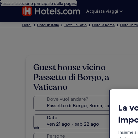
Passa alla sezione principale della pagina
Acquista viaggi
Hotel
Hotel in Italia
Hotel in Lazio
Hotel a Roma
Hotel in z
Guest house vicino
Passetto di Borgo, a
Vaticano
Dove vuoi andare?
La v
impo
Date
ven 21 ago - sab 22 ago
Insieme ai
Persone