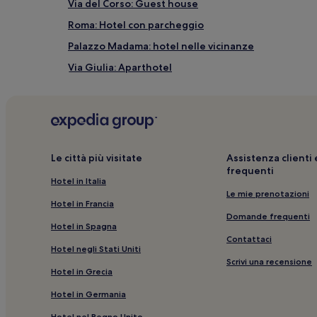
Via del Corso: Guest house
Roma: Hotel con parcheggio
Palazzo Madama: hotel nelle vicinanze
Via Giulia: Aparthotel
Pincio: B&B
Flaminio: Guest house
Via dei Condotti: B&B
Villa Lante: hotel nelle vicinanze
Le città più visitate
Assistenza client
frequenti
Palazzo di Giustizia: hotel nelle vicinanze
Hotel in Italia
Museo Mario Praz: hotel nelle vicinanze
Le mie prenotazioni
Hotel in Francia
Roma: Appartamenti
Domande frequenti
Hotel in Spagna
Roma: Aparthotel
Contattaci
Hotel negli Stati Uniti
Roma: hotel a 5 stelle
Scrivi una recensione
Hotel in Grecia
Roma: Ville
Hotel in Germania
Roma: hotel a 2 stelle
Hotel nel Regno Unito