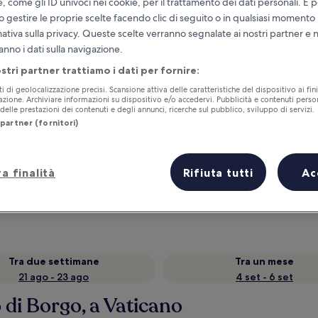
e, come gli ID univoci nei cookie, per il trattamento dei dati personali. È p
o gestire le proprie scelte facendo clic di seguito o in qualsiasi momento
mativa sulla privacy. Queste scelte verranno segnalate ai nostri partner e 
anno i dati sulla navigazione.
ostri partner trattiamo i dati per fornire:
ti di geolocalizzazione precisi. Scansione attiva delle caratteristiche del dispositivo ai fini
cazione. Archiviare informazioni su dispositivo e/o accedervi. Pubblicità e contenuti person
elle prestazioni dei contenuti e degli annunci, ricerche sul pubblico, sviluppo di servizi.
partner (fornitori)
Accumula vantaggi con ogni notte di
a finalità
Rifiuta tutti
Ac
soggiorno
Tra due settimane
Tra un mese
21 ago - 23 ago
4 set - 6 set
 di Borgo, a Vaticano