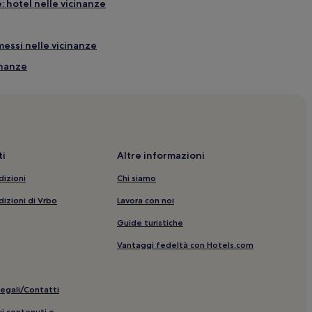
: hotel nelle vicinanze
messi nelle vicinanze
inanze
cinanze
icinanze
le
i
Altre informazioni
nimali ammessi nelle vicinanze
dizioni
Chi siamo
nanze
dizioni di Vrbo
Lavora con noi
Guide turistiche
Vantaggi fedeltà con Hotels.com
elle vicinanze
legali/Contatti
anze
ui contenuti e