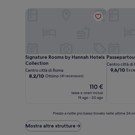
Signature Rooms by Hannah Hotels Collection
Passepartout
Signature Rooms by Hannah Hotels Collection
Passepartout
Signature Rooms by Hannah Hotels
Passepartou
Collection
Centro città d
9.6
9,6/10
Ecce
Centro città di Roma
su
8.2
8,2/10
Ottimo
(41 recensioni)
10,
su
Il
Eccezionale,
110 €
10,
prezzo
(364
Ottimo,
tasse e oneri inclusi
attuale
recensioni)
(41
19 ago - 20 ago
è
recensioni)
110 €
Prezzo
Prezzo a notte più basso trovato nelle ultime 24 or
a
notte
Mostra altre strutture
più
basso