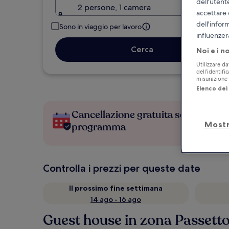
dell'utent
2 persone, 1 camera
accettare 
dell'infor
Sono in viaggio per lavoro
influenzer
Cerca
Noi e i n
Utilizzare da
dell’identifi
misurazione d
Elenco dei 
Cancellazione gratuita se cambi
Mostr
programma
Controlla i prezzi per queste date
Il prossimo fine settimana
14 ago - 16 ago
Guest house in zona Passetto