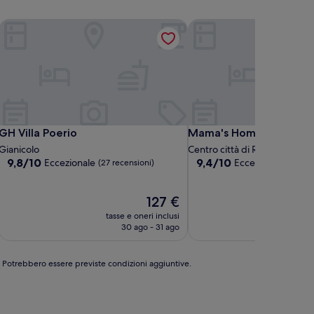
GH Villa Poerio
Mama's Home Rome
GH Villa Poerio
Mama's Home Rome
GH Villa Poerio
Mama's Home Rome
Gianicolo
Centro città di Roma
9.8
9.4
9,8/10
9,4/10
Eccezionale
Eccezionale
(27 recensioni)
(553 r
su
su
10,
10,
Eccezionale,
Il
Eccezionale,
127 €
(27
prezzo
(553
tasse e oneri inclusi
tasse
recensioni)
attuale
recensioni)
30 ago - 31 ago
è
127 €
e. Potrebbero essere previste condizioni aggiuntive.