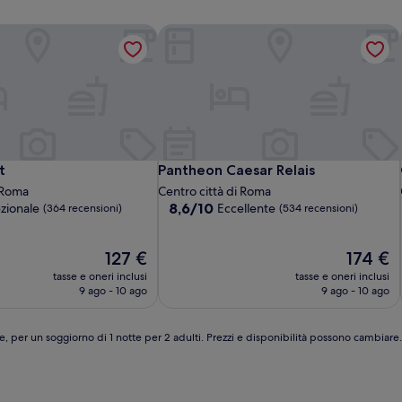
Pantheon Caesar Relais
Pantheon Caesar Relais
t
Pantheon Caesar Relais
i Roma
Centro città di Roma
8.6
8,6/10
zionale
Eccellente
(364 recensioni)
(534 recensioni)
su
10,
Il
Eccellente,
Il
127 €
174 €
prezzo
(534
prezzo
tasse e oneri inclusi
tasse e oneri inclusi
attuale
recensioni)
attuale
9 ago - 10 ago
9 ago - 10 ago
è
è
127 €
174 €
e, per un soggiorno di 1 notte per 2 adulti. Prezzi e disponibilità possono cambiar