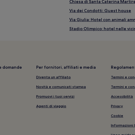
Chiesa di Santa Caterina Martire
Via dei Condotti: Guest house
Via Giulia: Hotel con animali am
Stadio Olimpico: hotel nelle vic
Piazza di Spagna: hotel nelle vi
Passetto di Borgo: hotel nelle v
Passetto di Borgo: hotel a 3 stel
Via del Babuino: Appartamenti
i e domande
Per fornitori, affiliati e media
Regolament
Colle del Gianicolo: Hotel con a
Diventa un affiliato
Termini e con
Piazza Navona: hotel nelle vici
Novità e comunicati stampa
Termini e con
Trastevere: hotel
Promuovi i tuoi servizi
Accessibilità
Roma: Hotel economici
Agenti di viaggio
Privacy
Roma: Hotel di lusso
Cookie
Ospedale Santo Spirito: hotel n
Informazioni 
Guia de Roma: hotel nelle vicin
Linee guida s