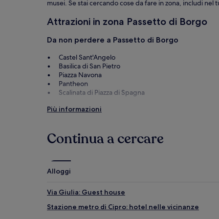
musei. Se stai cercando cose da fare in zona, includi nel t
Attrazioni in zona Passetto di Borgo
Da non perdere a Passetto di Borgo
Castel Sant'Angelo
Basilica di San Pietro
Piazza Navona
Pantheon
Scalinata di Piazza di Spagna
Cose da fare in zona Passetto di Borgo
Più informazioni
Musei Vaticani
Auditorium Conciliazione
Continua a cercare
Sala delle udienze di Paolo VI
Via Cola di Rienzo
Via della Pace
Alloggi
Via Giulia: Guest house
Stazione metro di Cipro: hotel nelle vicinanze