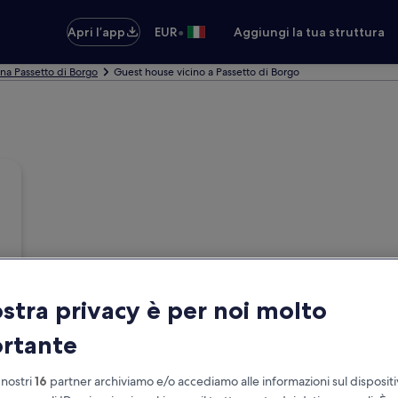
•
Apri l’app
EUR
Aggiungi la tua struttura
ona Passetto di Borgo
Guest house vicino a Passetto di Borgo
ostra privacy è per noi molto
rtante
 nostri
16
partner archiviamo e/o accediamo alle informazioni sul disposit