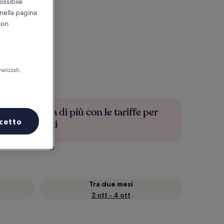
ossibile
 nella pagina
non
alizzati,
Risparmia di più con le tariffe per
cetto
soli iscritti
Tra due mesi
2 ott - 4 ott