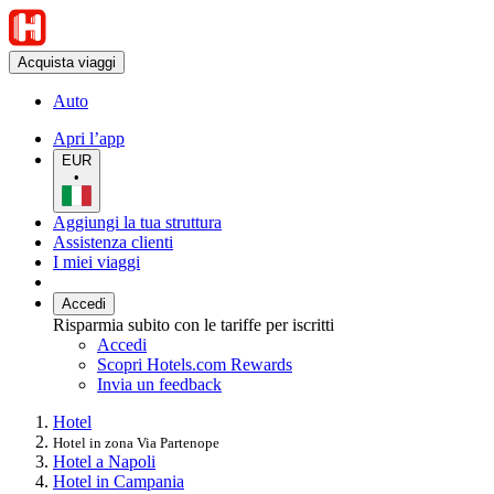
Acquista viaggi
Auto
Apri l’app
EUR
•
Aggiungi la tua struttura
Assistenza clienti
I miei viaggi
Accedi
Risparmia subito con le tariffe per iscritti
Accedi
Scopri Hotels.com Rewards
Invia un feedback
Hotel
Hotel in zona Via Partenope
Hotel a Napoli
Hotel in Campania