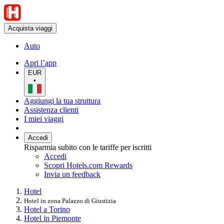
Acquista viaggi
Auto
Apri l’app
EUR
•
Aggiungi la tua struttura
Assistenza clienti
I miei viaggi
Accedi
Risparmia subito con le tariffe per iscritti
Accedi
Scopri Hotels.com Rewards
Invia un feedback
Hotel
Hotel in zona Palazzo di Giustizia
Hotel a Torino
Hotel in Piemonte