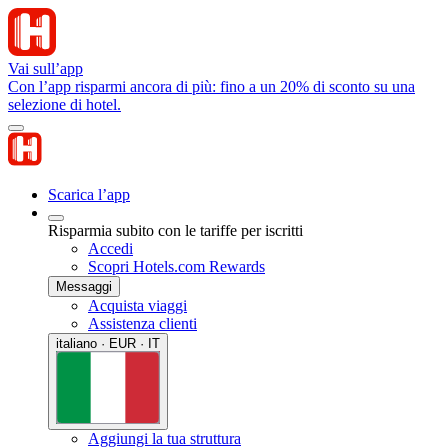
Vai sull’app
Con l’app risparmi ancora di più: fino a un 20% di sconto su una
selezione di hotel.
Scarica l’app
Risparmia subito con le tariffe per iscritti
Accedi
Scopri Hotels.com Rewards
Messaggi
Acquista viaggi
Assistenza clienti
italiano · EUR · IT
Aggiungi la tua struttura