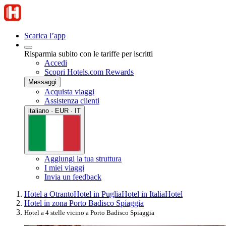
Scarica l’app
Risparmia subito con le tariffe per iscritti
Accedi
Scopri Hotels.com Rewards
Messaggi
Acquista viaggi
Assistenza clienti
italiano · EUR · IT
Aggiungi la tua struttura
I miei viaggi
Invia un feedback
Hotel a Otranto
Hotel in Puglia
Hotel in Italia
Hotel
Hotel in zona Porto Badisco Spiaggia
Hotel a 4 stelle vicino a Porto Badisco Spiaggia