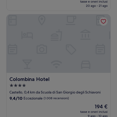
prezzo
Eccezionale,
tasse e oneri inclusi
attuale
20 ago - 21 ago
(121
è
recensioni)
160 €
Colombina Hotel
Colombina Hotel
Colombina Hotel
Struttura
a
Castello, 0,4 km da Scuola di San Giorgio degli Schiavoni
4.0
9.4
9,4/10
Eccezionale
(1.008 recensioni)
stelle
su
Il
194 €
10,
prezzo
Eccezionale,
tasse e oneri inclusi
attuale
9 ago - 10 ago
(1.008