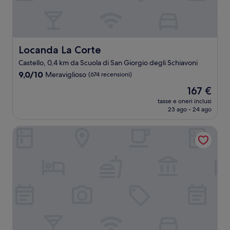
Locanda La Corte
Locanda La Corte
Castello, 0,4 km da Scuola di San Giorgio degli Schiavoni
9.0
9,0/10
Meraviglioso
(674 recensioni)
su
Il
167 €
10,
prezzo
Meraviglioso,
tasse e oneri inclusi
attuale
23 ago - 24 ago
(674
è
recensioni)
167 €
Pensione Wildner