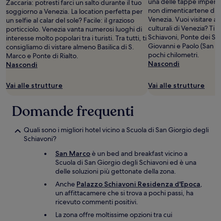
una delle tappe imperdib
Zaccaria: potresti farci un salto durante il tuo
disponibilità
non dimenticartene dura
soggiorno a Venezia. La location perfetta per
possono
Venezia. Vuoi visitare a
un selfie al calar del sole? Facile: il grazioso
cambiare.
culturali di Venezia? Ti 
porticciolo. Venezia vanta numerosi luoghi di
Potrebbero
Schiavoni, Ponte dei Sosp
interesse molto popolari tra i turisti. Tra tutti, ti
essere
Giovanni e Paolo (San Za
consigliamo di vistare almeno Basilica di S.
previste
pochi chilometri.
Marco e Ponte di Rialto.
condizioni
Nascondi
Nascondi
aggiuntive.
Vai alle strutture
Vai alle strutture
Domande frequenti
Quali sono i migliori hotel vicino a Scuola di San Giorgio degli
Schiavoni?
San Marco
è un bed and breakfast vicino a
Scuola di San Giorgio degli Schiavoni ed è una
delle soluzioni più gettonate della zona.
Anche
Palazzo Schiavoni Residenza d'Epoca
,
un affittacamere che si trova a pochi passi, ha
ricevuto commenti positivi.
La zona offre moltissime opzioni tra cui