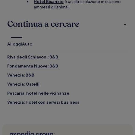
Hotel Bisanzio
è un'altra soluzione in cui sono
ammessi gli animali.
Continua a cercare
Alloggi
Auto
Riva degli Schiavoni: B&B
Fondamenta Nuove: B&B
Venezia: B&B
Venezia: Ostelli
Pescaria: hotel nelle vicinanze
Venezia: Hotel con servizi business
Veneto: B&B
Venezia: Appartamenti
Isola di San Giorgio Maggiore: Resort e hotel con spa nelle
vicinanze