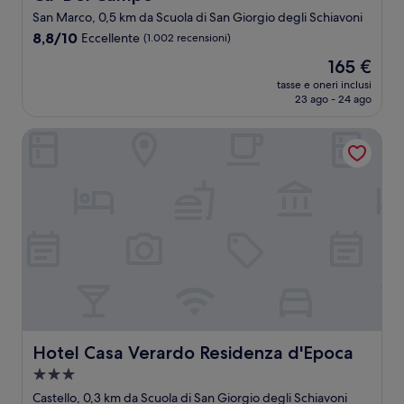
San Marco, 0,5 km da Scuola di San Giorgio degli Schiavoni
8.8
8,8/10
Eccellente
(1.002 recensioni)
su
Il
165 €
10,
prezzo
Eccellente,
tasse e oneri inclusi
attuale
23 ago - 24 ago
(1.002
è
recensioni)
165 €
Hotel Casa Verardo Residenza d'Epoca
Hotel Casa Verardo Residenza d'Epoca
Hotel Casa Verardo Residenza d'Epoca
Struttura
a
Castello, 0,3 km da Scuola di San Giorgio degli Schiavoni