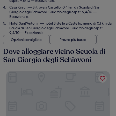
ospiti: 9,8/10 — Eccezionale.
Casa Kirsch
— Si trova a Castello, 0,4 km da Scuola di San
Giorgio degli Schiavoni. Giudizio degli ospiti: 9,4/10 —
Eccezionale.
Hotel Sant'Antonin
— hotel 3 stelle a Castello, meno di 0,1 km da
Scuola di San Giorgio degli Schiavoni. Giudizio degli ospiti:
9,4/10 — Eccezionale.
Opzioni consigliate
Prezzo più basso
Di
Dove alloggiare vicino Scuola di
San Giorgio degli Schiavoni
Casa sulla Laguna Castello