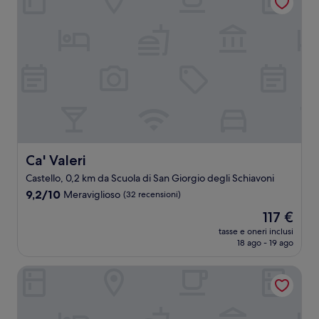
Ca' Valeri
Ca' Valeri
Castello, 0,2 km da Scuola di San Giorgio degli Schiavoni
9.2
9,2/10
Meraviglioso
(32 recensioni)
su
Il
117 €
10,
prezzo
Meraviglioso,
tasse e oneri inclusi
attuale
18 ago - 19 ago
(32
è
recensioni)
117 €
Luxury Venetian Rooms