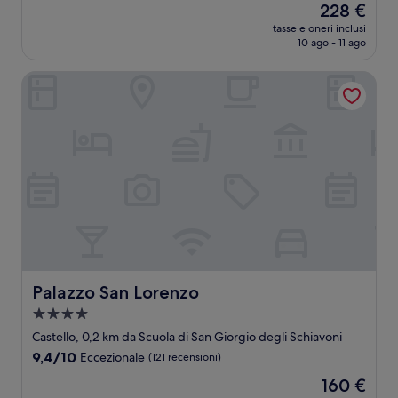
Il
228 €
10,
prezzo
Eccezionale,
tasse e oneri inclusi
attuale
10 ago - 11 ago
(31
è
recensioni)
228 €
Palazzo San Lorenzo
Palazzo San Lorenzo
Palazzo San Lorenzo
Struttura
a
Castello, 0,2 km da Scuola di San Giorgio degli Schiavoni
4.0
9.4
9,4/10
Eccezionale
(121 recensioni)
stelle
su
Il
160 €
10,