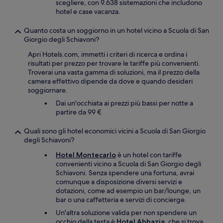
scegliere, con 9.638 sistemazioni che includono
hotel e case vacanza.
Quanto costa un soggiorno in un hotel vicino a Scuola di San
Giorgio degli Schiavoni?
Apri Hotels.com, immetti i criteri di ricerca e ordina i
risultati per prezzo per trovare le tariffe più convenienti.
Troverai una vasta gamma di soluzioni, ma il prezzo della
camera effettivo dipende da dove e quando desideri
soggiornare.
Dai un'occhiata ai prezzi più bassi per notte a
partire da 99 €
Quali sono gli hotel economici vicini a Scuola di San Giorgio
degli Schiavoni?
Hotel Montecarlo
è un hotel con tariffe
convenienti vicino a Scuola di San Giorgio degli
Schiavoni. Senza spendere una fortuna, avrai
comunque a disposizione diversi servizi e
dotazioni, come ad esempio un bar/lounge, un
bar o una caffetteria e servizi di concierge.
Un'altra soluzione valida per non spendere un
occhio della testa è
Hotel Abbazia
, che si trova