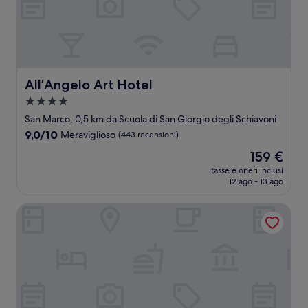
All’Angelo Art Hotel
All’Angelo Art Hotel
Struttura
a
San Marco, 0,5 km da Scuola di San Giorgio degli Schiavoni
4.0
9.0
9,0/10
Meraviglioso
(443 recensioni)
stelle
su
Il
159 €
10,
prezzo
Meraviglioso,
tasse e oneri inclusi
attuale
12 ago - 13 ago
(443
è
recensioni)
159 €
Locanda La Corte