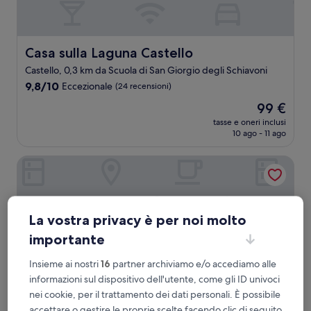
Casa sulla Laguna Castello
Casa sulla Laguna Castello
Castello, 0,3 km da Scuola di San Giorgio degli Schiavoni
9.8
9,8/10
Eccezionale
(24 recensioni)
su
Il
99 €
10,
prezzo
Eccezionale,
tasse e oneri inclusi
attuale
10 ago - 11 ago
(24
è
recensioni)
99 €
Ca' di Dio - VRetreats, SLH Collection
La vostra privacy è per noi molto
importante
Insieme ai nostri
16
partner archiviamo e/o accediamo alle
informazioni sul dispositivo dell'utente, come gli ID univoci
nei cookie, per il trattamento dei dati personali. È possibile
accettare o gestire le proprie scelte facendo clic di seguito