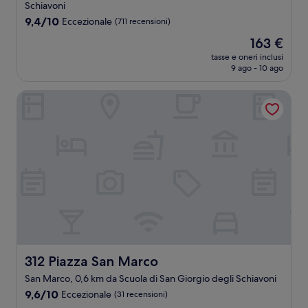
3.0
Schiavoni
stelle
9.4
9,4/10
Eccezionale
(711 recensioni)
su
Il
163 €
10,
prezzo
Eccezionale,
tasse e oneri inclusi
attuale
9 ago - 10 ago
(711
è
recensioni)
163 €
312 Piazza San Marco
312 Piazza San Marco
312 Piazza San Marco
San Marco, 0,6 km da Scuola di San Giorgio degli Schiavoni
9.6
9,6/10
Eccezionale
(31 recensioni)
su