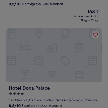
3.0
9.2
9,2/10
Meraviglioso
(388 recensioni)
stelle
su
Il
168 €
10,
prezzo
Meraviglioso,
tasse e oneri inclusi
attuale
11 ago - 12 ago
(388
è
recensioni)
168 €
Hotel Dona Palace
Hotel Dona Palace
Hotel Dona Palace
Struttura
a
San Marco, 0,5 km da Scuola di San Giorgio degli Schiavoni
4.0
8.8
8,8/10
Eccellente
(1.000 recensioni)