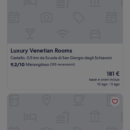
Luxury Venetian Rooms
Luxury Venetian Rooms
Castello, 0,5 km da Scuola di San Giorgio degli Schiavoni
9.2
9,2/10
Meraviglioso
(155 recensioni)
su
Il
181 €
10,
prezzo
Meraviglioso,
tasse e oneri inclusi
attuale
10 ago - 11 ago
(155
è
recensioni)
181 €
All’Angelo Art Hotel