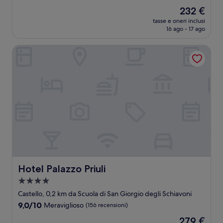
stelle
su
Il
232 €
10,
prezzo
Eccellente,
tasse e oneri inclusi
attuale
16 ago - 17 ago
(1.000
è
recensioni)
232 €
Hotel Palazzo Priuli
Hotel Palazzo Priuli
Hotel Palazzo Priuli
Struttura
a
Castello, 0,2 km da Scuola di San Giorgio degli Schiavoni
4.0
9.0
9,0/10
Meraviglioso
(156 recensioni)
stelle
su
Il
279 €
10,