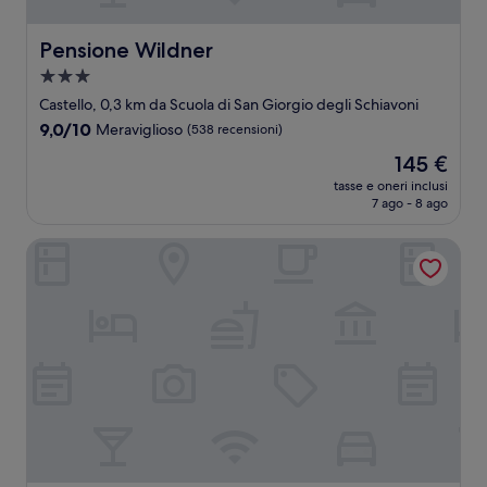
Pensione Wildner
Pensione Wildner
Struttura
a
Castello, 0,3 km da Scuola di San Giorgio degli Schiavoni
3.0
9.0
9,0/10
Meraviglioso
(538 recensioni)
stelle
su
Il
145 €
10,
prezzo
Meraviglioso,
tasse e oneri inclusi
attuale
7 ago - 8 ago
(538
è
recensioni)
145 €
Hotel Paganelli