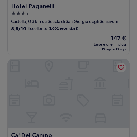
Hotel Paganelli
Hotel Paganelli
Struttura
a
Castello, 0,3 km da Scuola di San Giorgio degli Schiavoni
3.5
8.8
8,8/10
Eccellente
(1.002 recensioni)
stelle
su
Il
147 €
10,
prezzo
Eccellente,
tasse e oneri inclusi
attuale
12 ago - 13 ago
(1.002
è
recensioni)
147 €
Ca' Del Campo
Ca' Del Campo
Ca' Del Campo