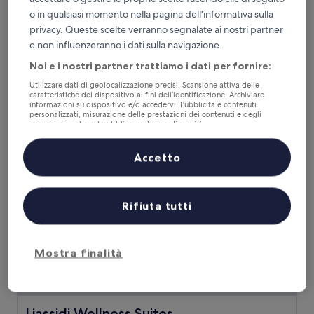
o in qualsiasi momento nella pagina dell'informativa sulla
Ca' di Dio - VRetreats, SLH Collection
Ca' di Dio - VRetreats, SLH Collection
privacy. Queste scelte verranno segnalate ai nostri partner
Struttura
e non influenzeranno i dati sulla navigazione.
a
Castello, 0,3 km da Scuola di San Giorgio degli Schiavoni
5.0
Noi e i nostri partner trattiamo i dati per fornire:
9.8
9,8/10
Eccezionale
(284 recensioni)
stelle
su
Utilizzare dati di geolocalizzazione precisi. Scansione attiva delle
Il
483 €
10,
caratteristiche del dispositivo ai fini dell’identificazione. Archiviare
prezzo
Eccezionale,
tasse e oneri inclusi
informazioni su dispositivo e/o accedervi. Pubblicità e contenuti
attuale
personalizzati, misurazione delle prestazioni dei contenuti e degli
19 ago - 20 ago
(284
annunci, ricerche sul pubblico, sviluppo di servizi.
è
recensioni)
483 €
Elenco dei partner (fornitori)
Liassidi Wellness Suites
Accetto
Rifiuta tutti
Mostra finalità
Liassidi Wellness Suites
Liassidi Wellness Suites