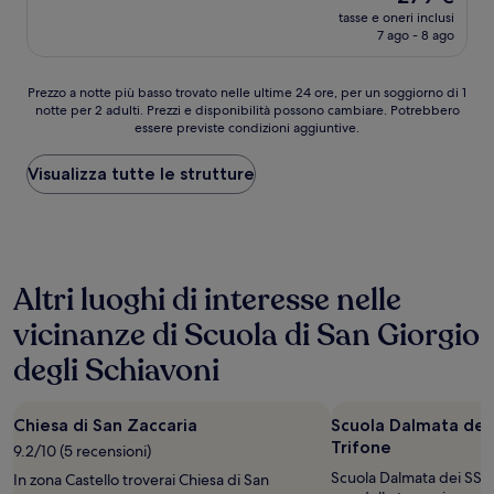
prezzo
Meraviglioso,
tasse e oneri inclusi
attuale
7 ago - 8 ago
(156
è
recensioni)
279 €
Prezzo
Prezzo a notte più basso trovato nelle ultime 24 ore, per un soggiorno di 1
notte per 2 adulti. Prezzi e disponibilità possono cambiare. Potrebbero
a
essere previste condizioni aggiuntive.
notte
più
basso
Visualizza tutte le strutture
trovato
nelle
ultime
24
ore,
Altri luoghi di interesse nelle
per
un
vicinanze di Scuola di San Giorgio
soggiorno
di
degli Schiavoni
1
notte
per
Chiesa di San Zaccaria
Scuola Dalmata dei 
2
Trifone
adulti.
9.2/10 (5 recensioni)
Prezzi
Scuola Dalmata dei SS G
In zona Castello troverai Chiesa di San
e