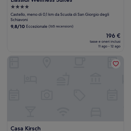
Struttura
a
Castello, meno di 0,1 km da Scuola di San Giorgio degli
4.0
Schiavoni
stelle
9.8
9,8/10
Eccezionale
(165 recensioni)
su
Il
196 €
10,
prezzo
Eccezionale,
tasse e oneri inclusi
attuale
11 ago - 12 ago
(165
è
recensioni)
196 €
Casa Kirsch
Casa Kirsch
Casa Kirsch