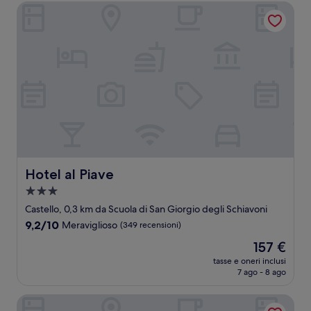
656 €
Hotel al Piave
Hotel al Piave
Hotel al Piave
Struttura
a
Castello, 0,3 km da Scuola di San Giorgio degli Schiavoni
3.0
9.2
9,2/10
Meraviglioso
(349 recensioni)
stelle
su
Il
157 €
10,
prezzo
Meraviglioso,
tasse e oneri inclusi
attuale
7 ago - 8 ago
(349
è
recensioni)
157 €
Ca' Valeri