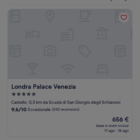
è
recensioni)
194 €
Londra Palace Venezia
Londra Palace Venezia
Londra Palace Venezia
Struttura
a
Castello, 0,3 km da Scuola di San Giorgio degli Schiavoni
5.0
9.6
9,6/10
Eccezionale
(535 recensioni)
stelle
su
Il
656 €
10,
prezzo
Eccezionale,
tasse e oneri inclusi
attuale
17 ago - 18 ago
(535
è
recensioni)