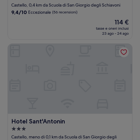
Castello, 0,4 km da Scuola di San Giorgio degli Schiavoni
9.4
9,4/10
Eccezionale
(56 recensioni)
su
Il
114 €
10,
prezzo
Eccezionale,
tasse e oneri inclusi
attuale
23 ago - 24 ago
(56
è
recensioni)
114 €
Hotel Sant'Antonin
Hotel Sant'Antonin
Hotel Sant'Antonin
Struttura
a
Castello, meno di 0,1 km da Scuola di San Giorgio degli