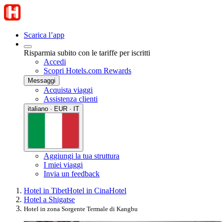
Scarica l’app
Risparmia subito con le tariffe per iscritti
Accedi
Scopri Hotels.com Rewards
Messaggi
Acquista viaggi
Assistenza clienti
italiano · EUR · IT
Aggiungi la tua struttura
I miei viaggi
Invia un feedback
Hotel in Tibet
Hotel in Cina
Hotel
Hotel a Shigatse
Hotel in zona Sorgente Termale di Kangbu