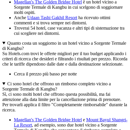
Magellan's The Golden Bridge Hotel
è un hotel vicino a
Sorgente Termale di Kangbu in cui scelgono di soggiornare
molti ospiti.
Anche
Udaan Tashi Gakhil Resort
ha ricevuto ottimi
commenti e si trova sempre nei dintorni.
Troverai 54 hotel, case vacanza e altri tipi di sistemazione tra
cui scegliere nei dintorni.
Quanto costa un soggiorno in un hotel vicino a Sorgente Termale
di Kangbu?
Su Hotels.com trovi le offerte migliori per il tuo budget applicando i
criteri di ricerca che desideri e filtrando i risultati per prezzo. Ricorda
che le tariffe dipendono dalle date e dalla destinazione selezionate.
Cerca il prezzo più basso per notte
Ci sono hotel che offrono un rimborso completo vicino a
Sorgente Termale di Kangbu?
Sì, ci sono molti hotel che offrono questa possibilità, ma fai
attenzione alla data limite per la cancellazione prima di prenotare.
Per trovarli applica il filtro "Completamente rimborsabile" durante la
ricerca.
Magellan's The Golden Bridge Hotel
e
Mount Bayul Shangri-
La Resort
, ad esempio, sono due hotel vicino a Sorgente