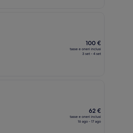
66 €
Il
100 €
prezzo
tasse e oneri inclusi
attuale
3 set - 4 set
è
100 €
Il
62 €
prezzo
tasse e oneri inclusi
attuale
16 ago - 17 ago
è
62 €