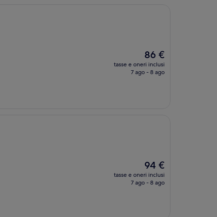
Il
86 €
prezzo
tasse e oneri inclusi
attuale
7 ago - 8 ago
è
86 €
Il
94 €
prezzo
tasse e oneri inclusi
attuale
7 ago - 8 ago
è
94 €