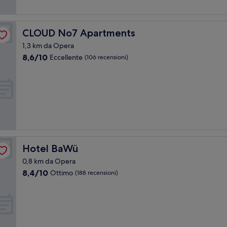
CLOUD No7 Apartments
CLOUD No7 Apartments
1,3 km da Opera
8.6
8,6/10
Eccellente
(106 recensioni)
su
10,
Eccellente,
(106
recensioni)
Hotel BaWü
Hotel BaWü
0,8 km da Opera
8.4
8,4/10
Ottimo
(188 recensioni)
su
10,
Ottimo,
(188
recensioni)