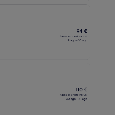
Il
94 €
prezzo
tasse e oneri inclusi
attuale
9 ago - 10 ago
è
94 €
Il
110 €
prezzo
tasse e oneri inclusi
attuale
30 ago - 31 ago
è
110 €