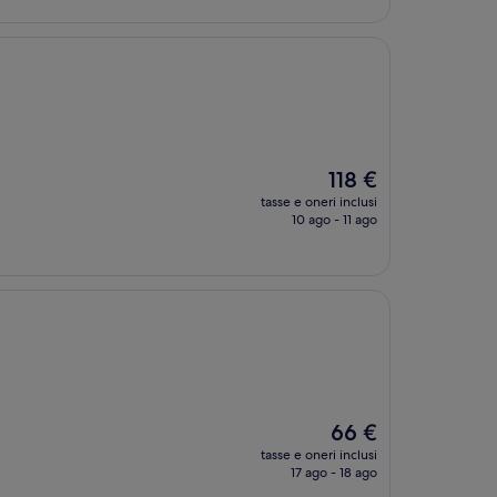
85 €
Il
118 €
prezzo
tasse e oneri inclusi
attuale
10 ago - 11 ago
è
118 €
Il
66 €
prezzo
tasse e oneri inclusi
attuale
17 ago - 18 ago
è