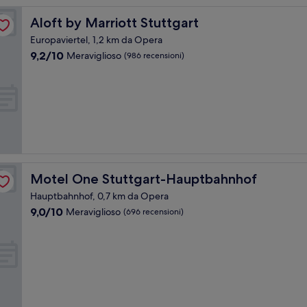
Aloft by Marriott Stuttgart
Aloft by Marriott Stuttgart
Europaviertel, 1,2 km da Opera
9.2
9,2/10
Meraviglioso
(986 recensioni)
su
10,
Meraviglioso,
(986
recensioni)
Motel One Stuttgart-Hauptbahnhof
Motel One Stuttgart-Hauptbahnhof
Hauptbahnhof, 0,7 km da Opera
9.0
9,0/10
Meraviglioso
(696 recensioni)
su
10,
Meraviglioso,
(696
recensioni)