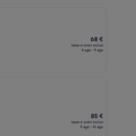
Il
68 €
prezzo
tasse e oneri inclusi
attuale
8 ago - 9 ago
è
68 €
Il
85 €
prezzo
tasse e oneri inclusi
attuale
9 ago - 10 ago
è