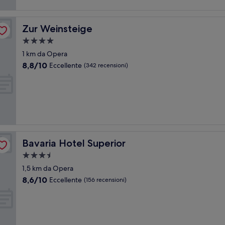
Zur Weinsteige
Zur Weinsteige
Struttura
a
1 km da Opera
4.0
8.8
8,8/10
Eccellente
(342 recensioni)
stelle
su
10,
Eccellente,
(342
recensioni)
Bavaria Hotel Superior
Bavaria Hotel Superior
Struttura
a
1,5 km da Opera
3.5
8.6
8,6/10
Eccellente
(156 recensioni)
stelle
su
10,
Eccellente,
(156
recensioni)