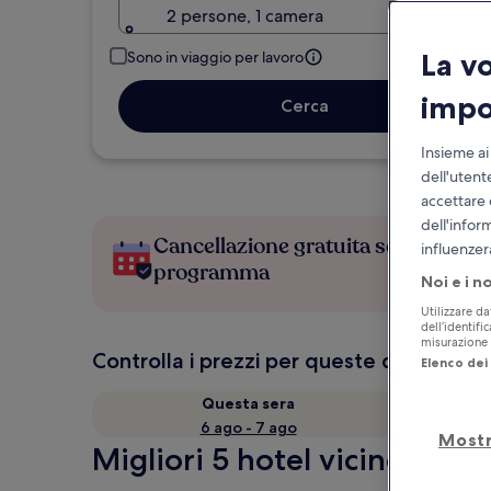
2 persone, 1 camera
La v
Sono in viaggio per lavoro
impo
Cerca
Insieme ai
dell'utent
accettare 
dell'infor
Cancellazione gratuita se cambi
influenzer
programma
Noi e i n
Utilizzare da
dell’identifi
misurazione d
Controlla i prezzi per queste date
Elenco dei 
Questa sera
6 ago - 7 ago
Mostr
Migliori 5 hotel vicino a Op