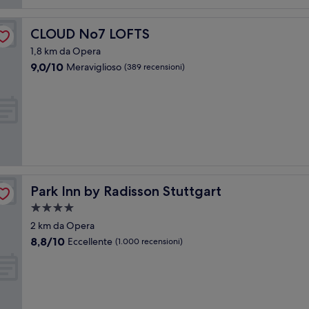
CLOUD No7 LOFTS
CLOUD No7 LOFTS
1,8 km da Opera
9.0
9,0/10
Meraviglioso
(389 recensioni)
su
10,
Meraviglioso,
(389
recensioni)
Park Inn by Radisson Stuttgart
Park Inn by Radisson Stuttgart
Struttura
a
2 km da Opera
4.0
8.8
8,8/10
Eccellente
(1.000 recensioni)
stelle
su
10,
Eccellente,
(1.000
recensioni)