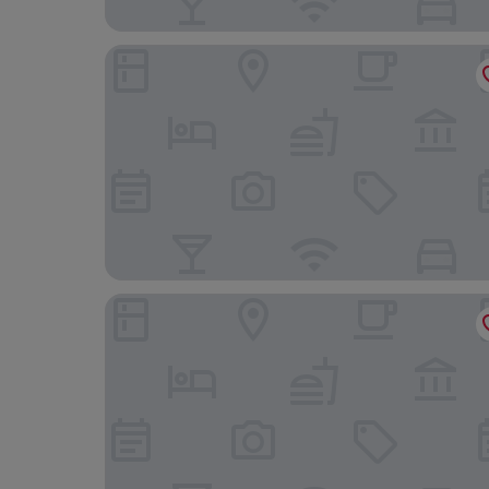
CLOUD No7 Apartments
Hotel BaWü