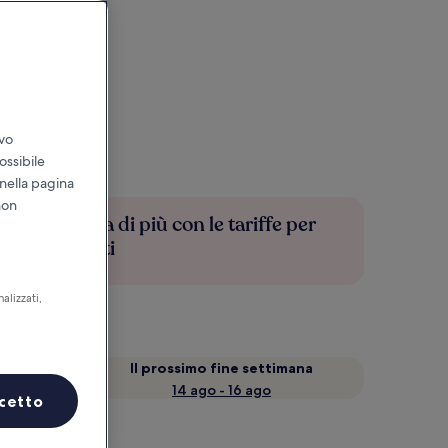
ivo
ossibile
 nella pagina
non
Risparmia di più con le tariffe per
soli iscritti
alizzati,
a
Il prossimo fine settimana
14 ago - 16 ago
cetto