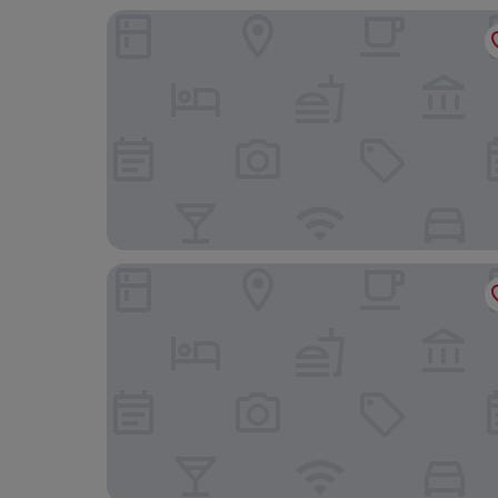
Aloft by Marriott Stuttgart
Motel One Stuttgart-Hauptbahnhof