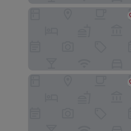
CLOUD No7 LOFTS
Park Inn by Radisson Stuttgart