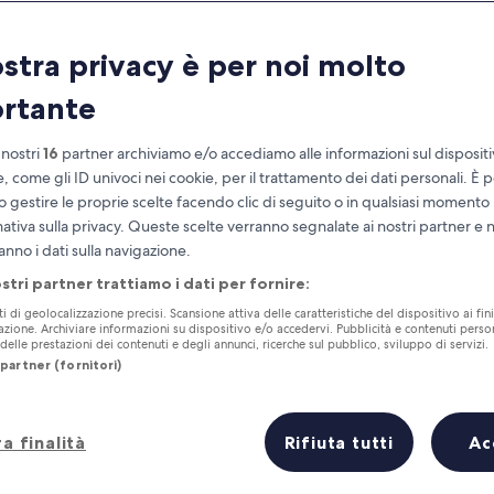
ostra privacy è per noi molto
rtante
 nostri
16
partner archiviamo e/o accediamo alle informazioni sul disposit
e, come gli ID univoci nei cookie, per il trattamento dei dati personali. È p
o gestire le proprie scelte facendo clic di seguito o in qualsiasi momento
mativa sulla privacy. Queste scelte verranno segnalate ai nostri partner e 
Accumula vantaggi con ogni notte di
anno i dati sulla navigazione.
soggiorno
ostri partner trattiamo i dati per fornire:
ti di geolocalizzazione precisi. Scansione attiva delle caratteristiche del dispositivo ai fini
cazione. Archiviare informazioni su dispositivo e/o accedervi. Pubblicità e contenuti person
elle prestazioni dei contenuti e degli annunci, ricerche sul pubblico, sviluppo di servizi.
partner (fornitori)
Domani
Questo fine settiman
7 ago - 8 ago
7 ago - 9 ago
a finalità
Rifiuta tutti
Ac
era in breve