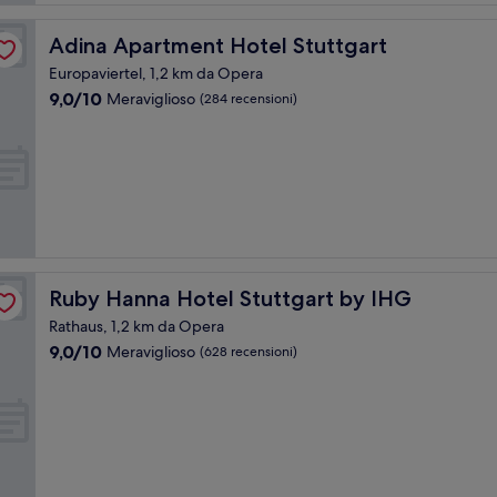
Adina Apartment Hotel Stuttgart
Adina Apartment Hotel Stuttgart
Europaviertel, 1,2 km da Opera
9.0
9,0/10
Meraviglioso
(284 recensioni)
su
10,
Meraviglioso,
(284
recensioni)
Ruby Hanna Hotel Stuttgart by IHG
Ruby Hanna Hotel Stuttgart by IHG
Rathaus, 1,2 km da Opera
9.0
9,0/10
Meraviglioso
(628 recensioni)
su
10,
Meraviglioso,
(628
recensioni)