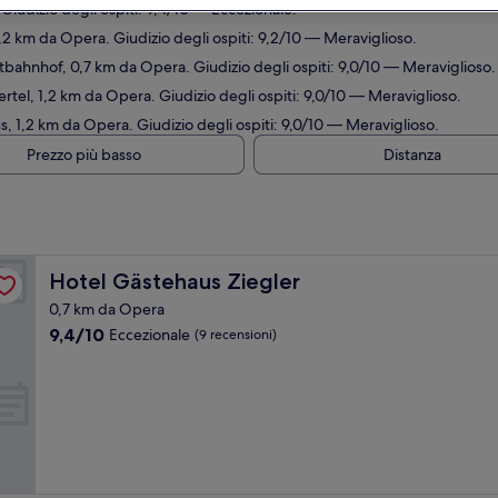
Giudizio degli ospiti: 9,4/10 — Eccezionale.
1,2 km da Opera. Giudizio degli ospiti: 9,2/10 — Meraviglioso.
bahnhof, 0,7 km da Opera. Giudizio degli ospiti: 9,0/10 — Meraviglioso.
rtel, 1,2 km da Opera. Giudizio degli ospiti: 9,0/10 — Meraviglioso.
s, 1,2 km da Opera. Giudizio degli ospiti: 9,0/10 — Meraviglioso.
Prezzo più basso
Distanza
Hotel Gästehaus Ziegler
Hotel Gästehaus Ziegler
0,7 km da Opera
9.4
9,4/10
Eccezionale
(9 recensioni)
su
10,
Eccezionale,
(9
recensioni)