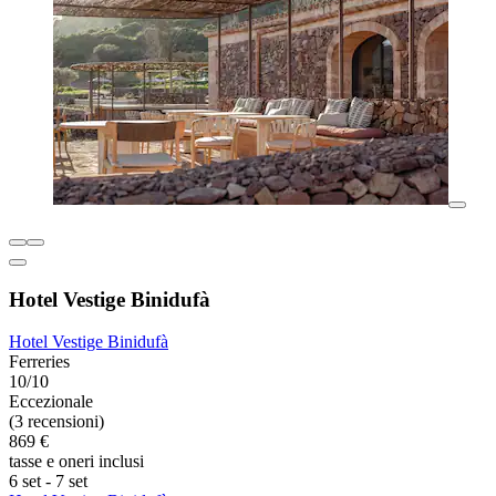
Hotel Vestige Binidufà
Hotel Vestige Binidufà
Ferreries
10/10
Eccezionale
(3 recensioni)
869 €
tasse e oneri inclusi
6 set - 7 set