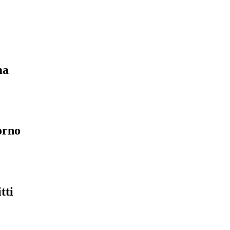
ma
orno
tti