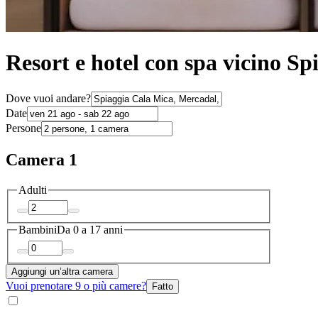
Resort e hotel con spa vicino S
Dove vuoi andare?
Date
Persone
Camera 1
Adulti
Bambini
Da 0 a 17 anni
Aggiungi un’altra camera
Vuoi prenotare 9 o più camere?
Fatto