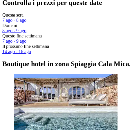
Controlla i prezzi per queste date
Questa sera
7 ago - 8 ago
Domani
8 ago - 9 ago
Questo fine settimana
7 ago - 9 ago
Il prossimo fine settimana
14 ago - 16 ago
Boutique hotel in zona Spiaggia Cala Mica