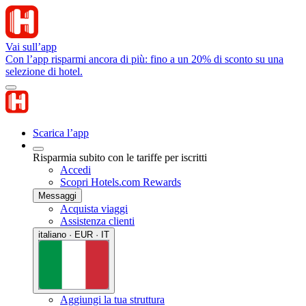
Vai sull’app
Con l’app risparmi ancora di più: fino a un 20% di sconto su una
selezione di hotel.
Scarica l’app
Risparmia subito con le tariffe per iscritti
Accedi
Scopri Hotels.com Rewards
Messaggi
Acquista viaggi
Assistenza clienti
italiano · EUR · IT
Aggiungi la tua struttura