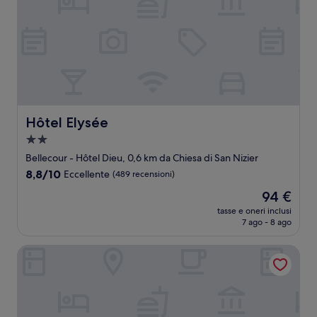
Hôtel Elysée
Hôtel Elysée
Struttura
a
Bellecour - Hôtel Dieu, 0,6 km da Chiesa di San Nizier
2.0
8.8
8,8/10
Eccellente
(489 recensioni)
stelle
su
Il
94 €
10,
prezzo
Eccellente,
tasse e oneri inclusi
attuale
7 ago - 8 ago
(489
è
recensioni)
94 €
Greet Hotel Lyon Confluence