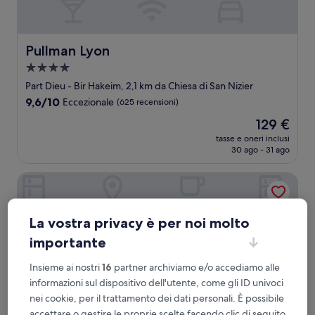
Pullman Lyon
Pullman Lyon
Struttura
a
Part Dieu - Bir Hakeim, 2,1 km da Chiesa di San Nizier
4.0
9.6
9,6/10
Eccezionale
(625 recensioni)
stelle
su
Il
129 €
10,
prezzo
Eccezionale,
tasse e oneri inclusi
attuale
30 ago - 31 ago
(625
è
recensioni)
129 €
Hôtel Mercure Lyon Centre - Gare Part Dieu
La vostra privacy è per noi molto
importante
Insieme ai nostri
16
partner archiviamo e/o accediamo alle
informazioni sul dispositivo dell'utente, come gli ID univoci
nei cookie, per il trattamento dei dati personali. È possibile
accettare o gestire le proprie scelte facendo clic di seguito