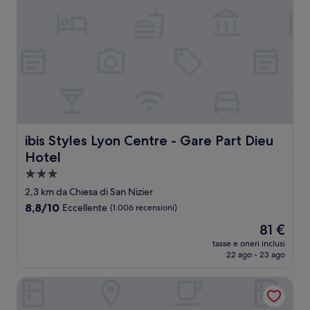
ibis Styles Lyon Centre - Gare Part Dieu Hotel
ibis Styles Lyon Centre - Gare Part Dieu
Hotel
Struttura
a
2,3 km da Chiesa di San Nizier
3.0
8.8
8,8/10
Eccellente
(1.006 recensioni)
stelle
su
Il
81 €
10,
prezzo
Eccellente,
tasse e oneri inclusi
attuale
22 ago - 23 ago
(1.006
è
recensioni)
81 €
Grand Hotel des Brotteaux Lyon Ctre - Handwritten Colle