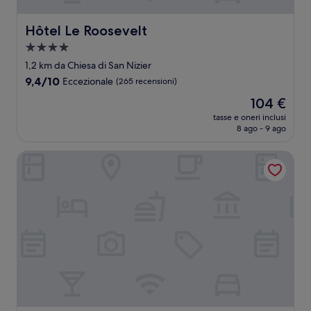
Hôtel Le Roosevelt
Hôtel Le Roosevelt
Struttura
a
1,2 km da Chiesa di San Nizier
4.0
9.4
9,4/10
Eccezionale
(265 recensioni)
stelle
su
Il
104 €
10,
prezzo
Eccezionale,
tasse e oneri inclusi
attuale
8 ago - 9 ago
(265
è
recensioni)
104 €
Campanile PRIME - Lyon Centre Gare Part Dieu