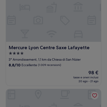
Mercure Lyon Centre Saxe Lafayette
Mercure Lyon Centre Saxe Lafayette
Struttura
a
3° Arrondissement, 1,1 km da Chiesa di San Nizier
4.0
8.8
8,8/10
Eccellente
(1.009 recensioni)
stelle
su
Il
98 €
10,
prezzo
Eccellente,
tasse e oneri inclusi
attuale
20 ago - 21 ago
(1.009
è
recensioni)
98 €
Hôtel Elysée