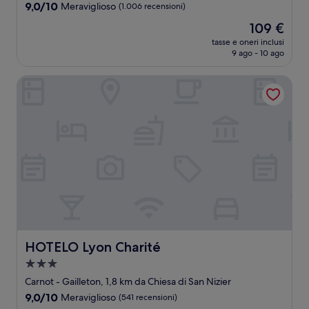
4.0
9.0
9,0/10
Meraviglioso
(1.006 recensioni)
stelle
su
Il
109 €
10,
prezzo
Meraviglioso,
tasse e oneri inclusi
attuale
9 ago - 10 ago
(1.006
è
recensioni)
109 €
HOTELO Lyon Charité
HOTELO Lyon Charité
HOTELO Lyon Charité
Struttura
a
Carnot - Gailleton, 1,8 km da Chiesa di San Nizier
3.0
9.0
9,0/10
Meraviglioso
(541 recensioni)
stelle
su