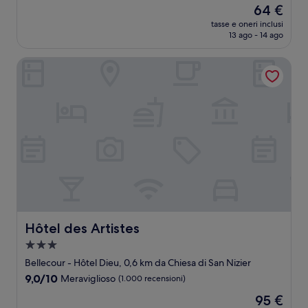
Il
64 €
10,
prezzo
Meraviglioso,
tasse e oneri inclusi
attuale
13 ago - 14 ago
(541
è
recensioni)
64 €
Hôtel des Artistes
Hôtel des Artistes
Hôtel des Artistes
Struttura
a
Bellecour - Hôtel Dieu, 0,6 km da Chiesa di San Nizier
3.0
9.0
9,0/10
Meraviglioso
(1.000 recensioni)
stelle
su
Il
95 €
10,