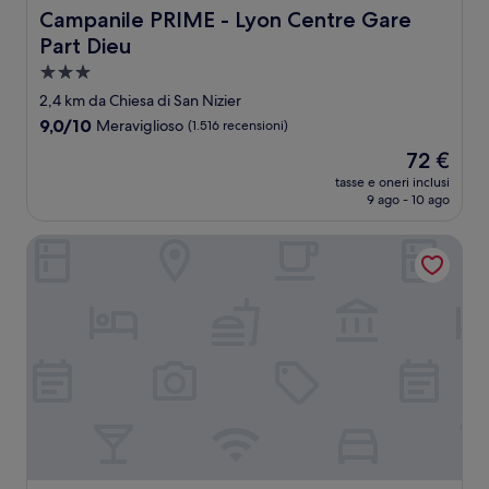
Campanile PRIME - Lyon Centre Gare Part Dieu
Campanile PRIME - Lyon Centre Gare
Part Dieu
Struttura
a
2,4 km da Chiesa di San Nizier
3.0
9.0
9,0/10
Meraviglioso
(1.516 recensioni)
stelle
su
Il
72 €
10,
prezzo
Meraviglioso,
tasse e oneri inclusi
attuale
9 ago - 10 ago
(1.516
è
recensioni)
72 €
Le Phenix Hotel