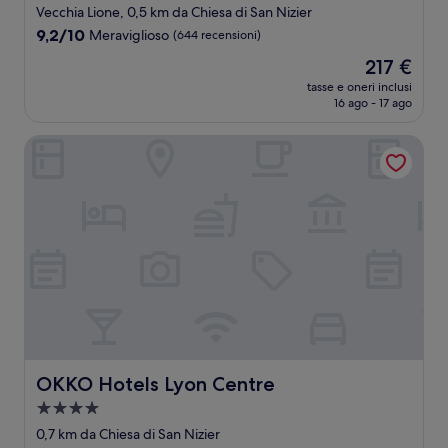
a
Vecchia Lione, 0,5 km da Chiesa di San Nizier
5.0
9.2
9,2/10
Meraviglioso
(644 recensioni)
stelle
su
Il
217 €
10,
prezzo
Meraviglioso,
tasse e oneri inclusi
attuale
16 ago - 17 ago
(644
è
recensioni)
217 €
OKKO Hotels Lyon Centre
OKKO Hotels Lyon Centre
OKKO Hotels Lyon Centre
Struttura
a
0,7 km da Chiesa di San Nizier