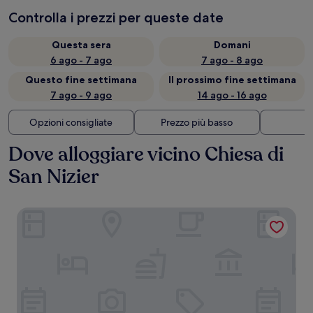
Controlla i prezzi per queste date
Questa sera
Domani
6 ago - 7 ago
7 ago - 8 ago
Questo fine settimana
Il prossimo fine settimana
7 ago - 9 ago
14 ago - 16 ago
Opzioni consigliate
Prezzo più basso
Di
Dove alloggiare vicino Chiesa di
San Nizier
Villa Maïa