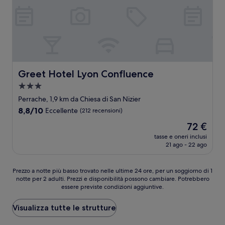
Greet Hotel Lyon Confluence
Greet Hotel Lyon Confluence
Struttura
a
Perrache, 1,9 km da Chiesa di San Nizier
3.0
8.8
8,8/10
Eccellente
(212 recensioni)
stelle
su
Il
72 €
10,
prezzo
Eccellente,
tasse e oneri inclusi
attuale
21 ago - 22 ago
(212
è
recensioni)
72 €
Prezzo
Prezzo a notte più basso trovato nelle ultime 24 ore, per un soggiorno di 1
notte per 2 adulti. Prezzi e disponibilità possono cambiare. Potrebbero
a
essere previste condizioni aggiuntive.
notte
più
basso
Visualizza tutte le strutture
trovato