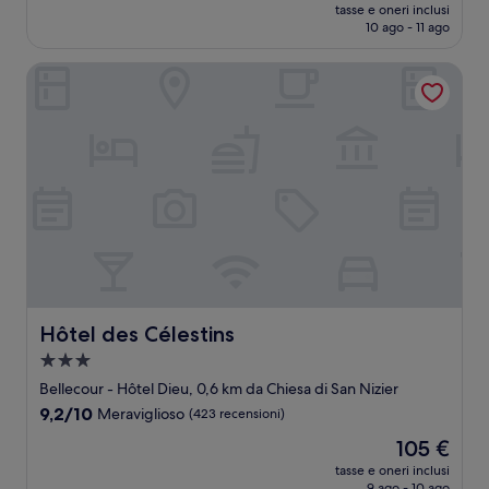
prezzo
Meraviglioso,
tasse e oneri inclusi
attuale
10 ago - 11 ago
(1.000
è
recensioni)
95 €
Hôtel des Célestins
Hôtel des Célestins
Hôtel des Célestins
Struttura
a
Bellecour - Hôtel Dieu, 0,6 km da Chiesa di San Nizier
3.0
9.2
9,2/10
Meraviglioso
(423 recensioni)
stelle
su
Il
105 €
10,
prezzo
Meraviglioso,
tasse e oneri inclusi
attuale
9 ago - 10 ago