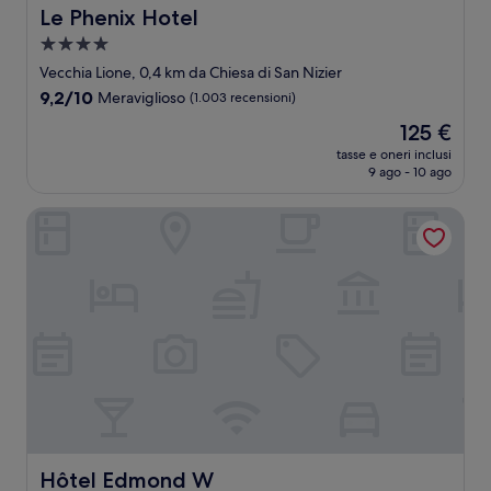
Le Phenix Hotel
Le Phenix Hotel
Struttura
a
Vecchia Lione, 0,4 km da Chiesa di San Nizier
4.0
9.2
9,2/10
Meraviglioso
(1.003 recensioni)
stelle
su
Il
125 €
10,
prezzo
Meraviglioso,
tasse e oneri inclusi
attuale
9 ago - 10 ago
(1.003
è
recensioni)
125 €
Hôtel Edmond W
Hôtel Edmond W
Hôtel Edmond W