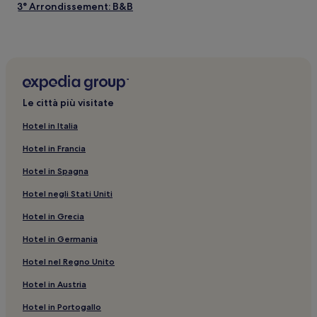
3° Arrondissement: B&B
Metropoli di Lione: Hotel con parcheggio
Lione: Hotel con piscina
Alvernia-Rodano-Alpi: hotel
Lione: B&B
Le città più visitate
Lione: hotel a 5 stelle
Hotel in Italia
Abbazia di Saint Martin d'Ainay: hotel nelle vicinanze
Hotel in Francia
2° Arrondissement: Hotel economici
Hotel in Spagna
Grand Lyon: Hotel con parcheggio
Hotel negli Stati Uniti
3° Arrondissement: Hotel LGBTQIA+
Hotel in Grecia
Theatre des Celestins: hotel nelle vicinanze
Griffon - Royale: hotel
Hotel in Germania
Palazzo di Giustizia di Lione: hotel nelle vicinanze
Hotel nel Regno Unito
Lione: Boutique hotel
Hotel in Austria
5° Arrondissement: Hotel con parcheggio
Hotel in Portogallo