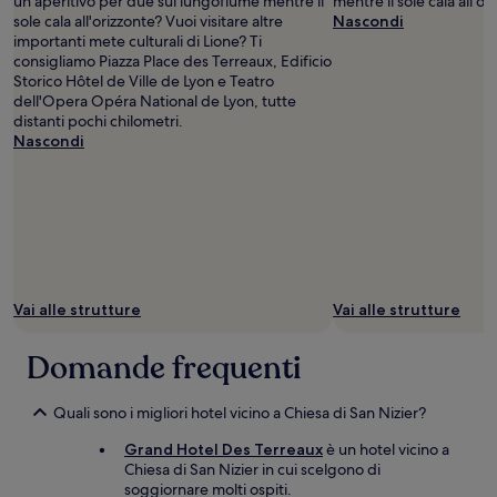
un aperitivo per due sul lungofiume mentre il
mentre il sole cala all'or
sole cala all'orizzonte? Vuoi visitare altre
Nascondi
importanti mete culturali di Lione? Ti
consigliamo Piazza Place des Terreaux, Edificio
Storico Hôtel de Ville de Lyon e Teatro
dell'Opera Opéra National de Lyon, tutte
distanti pochi chilometri.
Nascondi
Vai alle strutture
Vai alle strutture
Domande frequenti
Quali sono i migliori hotel vicino a Chiesa di San Nizier?
Grand Hotel Des Terreaux
è un hotel vicino a
Chiesa di San Nizier in cui scelgono di
soggiornare molti ospiti.