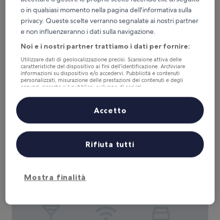
o in qualsiasi momento nella pagina dell'informativa sulla
Hôtel Mercure Lyon Centre - Gare Part Dieu
privacy. Queste scelte verranno segnalate ai nostri partner
Hôtel Mercure Lyon Centre - Gare Part
e non influenzeranno i dati sulla navigazione.
Dieu
Struttura
Noi e i nostri partner trattiamo i dati per fornire:
a
2,3 km da Chiesa di San Nizier
Utilizzare dati di geolocalizzazione precisi. Scansione attiva delle
4.0
caratteristiche del dispositivo ai fini dell’identificazione. Archiviare
9.4
9,4/10
Eccezionale
(1.010 recensioni)
informazioni su dispositivo e/o accedervi. Pubblicità e contenuti
stelle
su
personalizzati, misurazione delle prestazioni dei contenuti e degli
Il
87 €
10,
annunci, ricerche sul pubblico, sviluppo di servizi.
prezzo
Eccezionale,
tasse e oneri inclusi
Elenco dei partner (fornitori)
attuale
30 ago - 31 ago
(1.010
Accetto
è
recensioni)
87 €
Hôtel Le Roosevelt
Rifiuta tutti
Mostra finalità