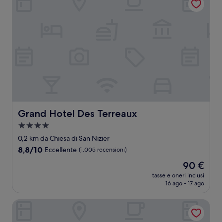
Grand Hotel Des Terreaux
Grand Hotel Des Terreaux
Struttura
a
0,2 km da Chiesa di San Nizier
4.0
8.8
8,8/10
Eccellente
(1.005 recensioni)
stelle
su
Il
90 €
10,
prezzo
Eccellente,
tasse e oneri inclusi
attuale
16 ago - 17 ago
(1.005
è
recensioni)
90 €
ibis Styles Lyon Centre - Gare Part Dieu Hotel