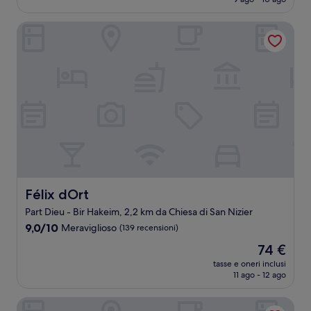
(423
è
recensioni)
105 €
Félix dOrt
Félix dOrt
Félix dOrt
Part Dieu - Bir Hakeim, 2,2 km da Chiesa di San Nizier
9.0
9,0/10
Meraviglioso
(139 recensioni)
su
Il
74 €
10,
prezzo
Meraviglioso,
tasse e oneri inclusi
attuale
11 ago - 12 ago
(139
è
recensioni)
74 €
Grand Hotel Des Terreaux