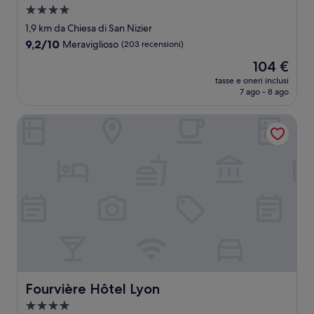
Struttura
a
1,9 km da Chiesa di San Nizier
4.0
9.2
9,2/10
Meraviglioso
(203 recensioni)
stelle
su
Il
104 €
10,
prezzo
Meraviglioso,
tasse e oneri inclusi
attuale
7 ago - 8 ago
(203
è
recensioni)
104 €
Fourvière Hôtel Lyon
Fourvière Hôtel Lyon
Fourvière Hôtel Lyon
Struttura