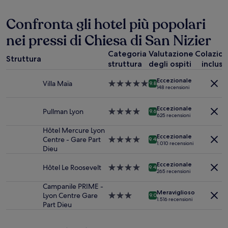
nelle
ultime
24
Confronta gli hotel più popolari
ore,
nei pressi di Chiesa di San Nizier
per
un
Categoria
Valutazione
Colazio
soggiorno
Struttura
struttura
degli ospiti
inclusa
di
1
Eccezionale
notte
Villa Maïa
Struttura
9.8
148 recensioni
per
a
2
5.0
Eccezionale
adulti.
stelle
Pullman Lyon
Struttura
9.6
625 recensioni
Prezzi
a
e
4.0
Hôtel Mercure Lyon
Eccezionale
disponibilità
stelle
Centre - Gare Part
Struttura
9.4
1.010 recensioni
possono
Dieu
a
cambiare.
4.0
Potrebbero
Eccezionale
stelle
Hôtel Le Roosevelt
Struttura
9.4
265 recensioni
essere
a
previste
4.0
Campanile PRIME -
condizioni
Meraviglioso
stelle
Lyon Centre Gare
Struttura
9.0
1.516 recensioni
aggiuntive.
Part Dieu
a
3.0
stelle