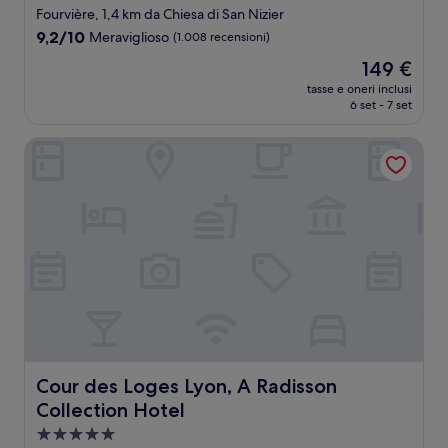
a
Fourvière, 1,4 km da Chiesa di San Nizier
4.0
9.2
9,2/10
Meraviglioso
(1.008 recensioni)
stelle
su
Il
149 €
10,
prezzo
Meraviglioso,
tasse e oneri inclusi
attuale
6 set - 7 set
(1.008
è
recensioni)
149 €
Cour des Loges Lyon, A Radisson Collection Hotel
Cour des Loges Lyon, A Radisson Collection Hotel
Cour des Loges Lyon, A Radisson
Collection Hotel
Struttura