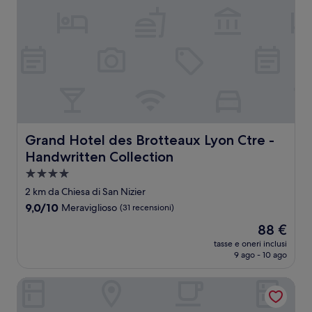
Grand Hotel des Brotteaux Lyon Ctre - Handwritten Coll
Grand Hotel des Brotteaux Lyon Ctre -
Handwritten Collection
Struttura
a
2 km da Chiesa di San Nizier
4.0
9.0
9,0/10
Meraviglioso
(31 recensioni)
stelle
su
Il
88 €
10,
prezzo
Meraviglioso,
tasse e oneri inclusi
attuale
9 ago - 10 ago
(31
è
recensioni)
88 €
Mercure Lyon Centre Saxe Lafayette