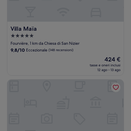
Villa Maïa
Villa Maïa
Struttura
a
Fourvière, 1 km da Chiesa di San Nizier
5.0
9.8
9,8/10
Eccezionale
(148 recensioni)
stelle
su
Il
424 €
10,
prezzo
Eccezionale,
tasse e oneri inclusi
attuale
12 ago - 13 ago
(148
è
recensioni)
424 €
Pullman Lyon