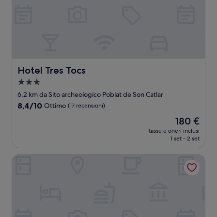
Hotel Tres Tocs
Hotel Tres Tocs
Struttura
a
6,2 km da Sito archeologico Poblat de Son Catlar
3.0
8.4
8,4/10
Ottimo
(17 recensioni)
stelle
su
Il
180 €
10,
prezzo
Ottimo,
tasse e oneri inclusi
attuale
1 set - 2 set
(17
è
recensioni)
180 €
RVHotels Sea Club Menorca