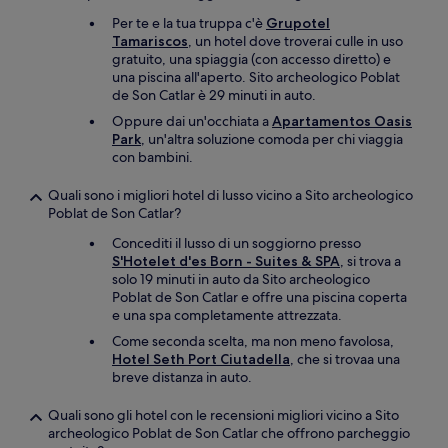
Per te e la tua truppa c'è
Grupotel
Tamariscos
, un hotel dove troverai culle in uso
gratuito, una spiaggia (con accesso diretto) e
una piscina all'aperto. Sito archeologico Poblat
de Son Catlar è 29 minuti in auto.
Oppure dai un'occhiata a
Apartamentos Oasis
Park
, un'altra soluzione comoda per chi viaggia
con bambini.
Quali sono i migliori hotel di lusso vicino a Sito archeologico
Poblat de Son Catlar?
Concediti il lusso di un soggiorno presso
S'Hotelet d'es Born - Suites & SPA
, si trova a
solo 19 minuti in auto da Sito archeologico
Poblat de Son Catlar e offre una piscina coperta
e una spa completamente attrezzata.
Come seconda scelta, ma non meno favolosa,
Hotel Seth Port Ciutadella
, che si trovaa una
breve distanza in auto.
Quali sono gli hotel con le recensioni migliori vicino a Sito
archeologico Poblat de Son Catlar che offrono parcheggio