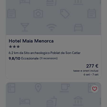
Hotel Maia Menorca
Hotel Maia Menorca
Struttura
a
6,2 km da Sito archeologico Poblat de Son Catlar
3.0
9.8
9,8/10
Eccezionale
(11 recensioni)
stelle
su
Il
277 €
10,
prezzo
Eccezionale,
tasse e oneri inclusi
attuale
6 set - 7 set
(11
è
recensioni)
277 €
Hotel Tres Tocs