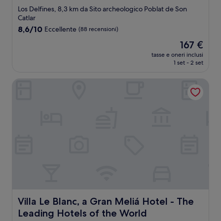
a
Los Delfines, 8,3 km da Sito archeologico Poblat de Son
3.0
Catlar
stelle
8.6
8,6/10
Eccellente
(88 recensioni)
su
Il
167 €
10,
prezzo
Eccellente,
tasse e oneri inclusi
attuale
1 set - 2 set
(88
è
recensioni)
167 €
Villa Le Blanc, a Gran Meliá Hotel - The Leading Hotels of
Villa Le Blanc, a Gran Meliá Hotel - The Leading Hotels o
Villa Le Blanc, a Gran Meliá Hotel - The
Leading Hotels of the World