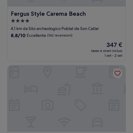
Fergus Style Carema Beach
Fergus Style Carema Beach
Struttura
a
4,1 km da Sito archeologico Poblat de Son Catlar
4.0
8.8
8,8/10
Eccellente
(162 recensioni)
stelle
su
Il
347 €
10,
prezzo
Eccellente,
tasse e oneri inclusi
attuale
1 set - 2 set
(162
è
recensioni)
347 €
Hotel Playa Santandria - Adults Only