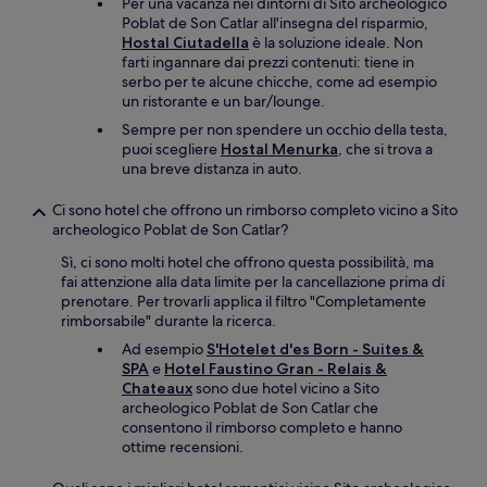
Per una vacanza nei dintorni di Sito archeologico
Poblat de Son Catlar all'insegna del risparmio,
Hostal Ciutadella
è la soluzione ideale. Non
farti ingannare dai prezzi contenuti: tiene in
serbo per te alcune chicche, come ad esempio
un ristorante e un bar/lounge.
Sempre per non spendere un occhio della testa,
puoi scegliere
Hostal Menurka
, che si trova a
una breve distanza in auto.
Ci sono hotel che offrono un rimborso completo vicino a Sito
archeologico Poblat de Son Catlar?
Sì, ci sono molti hotel che offrono questa possibilità, ma
fai attenzione alla data limite per la cancellazione prima di
prenotare. Per trovarli applica il filtro "Completamente
rimborsabile" durante la ricerca.
Ad esempio
S'Hotelet d'es Born - Suites &
SPA
e
Hotel Faustino Gran - Relais &
Chateaux
sono due hotel vicino a Sito
archeologico Poblat de Son Catlar che
consentono il rimborso completo e hanno
ottime recensioni.