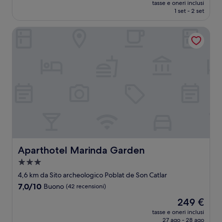
prezzo
Ottimo,
tasse e oneri inclusi
attuale
1 set - 2 set
(133
è
recensioni)
207 €
Aparthotel Marinda Garden
Aparthotel Marinda Garden
Aparthotel Marinda Garden
Struttura
a
4,6 km da Sito archeologico Poblat de Son Catlar
3.0
7.0
7,0/10
Buono
(42 recensioni)
stelle
su
Il
249 €
10,
prezzo
Buono,
tasse e oneri inclusi
attuale
27 ago - 28 ago
(42