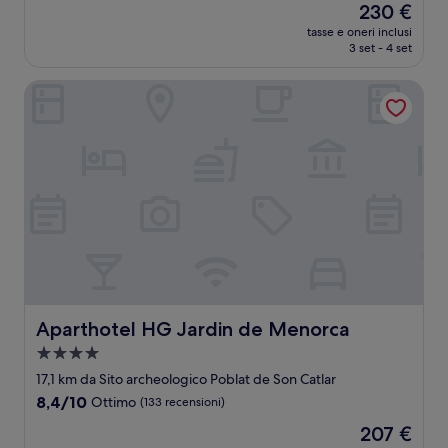
Il
230 €
10,
prezzo
Eccezionale,
tasse e oneri inclusi
attuale
3 set - 4 set
(3
è
recensioni)
230 €
Aparthotel HG Jardin de Menorca
Aparthotel HG Jardin de Menorca
Aparthotel HG Jardin de Menorca
Struttura
a
17,1 km da Sito archeologico Poblat de Son Catlar
4.0
8.4
8,4/10
Ottimo
(133 recensioni)
stelle
su
Il
207 €
10,