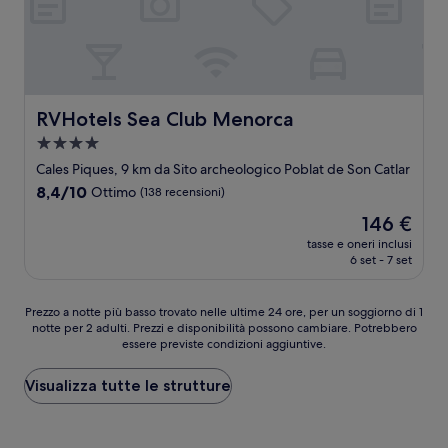
RVHotels Sea Club Menorca
RVHotels Sea Club Menorca
Struttura
a
Cales Piques, 9 km da Sito archeologico Poblat de Son Catlar
4.0
8.4
8,4/10
Ottimo
(138 recensioni)
stelle
su
Il
146 €
10,
prezzo
Ottimo,
tasse e oneri inclusi
attuale
6 set - 7 set
(138
è
recensioni)
146 €
Prezzo
Prezzo a notte più basso trovato nelle ultime 24 ore, per un soggiorno di 1
notte per 2 adulti. Prezzi e disponibilità possono cambiare. Potrebbero
a
essere previste condizioni aggiuntive.
notte
più
basso
Visualizza tutte le strutture
trovato
nelle
ultime