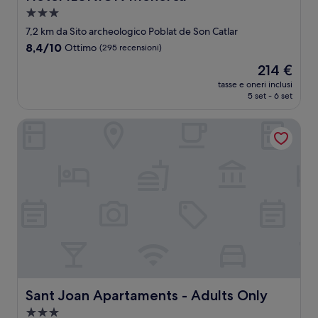
Struttura
a
7,2 km da Sito archeologico Poblat de Son Catlar
3.0
8.4
8,4/10
Ottimo
(295 recensioni)
stelle
su
Il
214 €
10,
prezzo
Ottimo,
tasse e oneri inclusi
attuale
5 set - 6 set
(295
è
recensioni)
214 €
Sant Joan Apartaments - Adults Only
Sant Joan Apartaments - Adults Only
Sant Joan Apartaments - Adults Only
Struttura