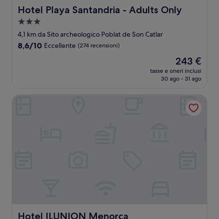
Hotel Playa Santandria - Adults Only
Hotel Playa Santandria - Adults Only
Struttura
a
4,1 km da Sito archeologico Poblat de Son Catlar
3.0
8.6
8,6/10
Eccellente
(274 recensioni)
stelle
su
Il
243 €
10,
prezzo
Eccellente,
tasse e oneri inclusi
attuale
30 ago - 31 ago
(274
è
recensioni)
243 €
Hotel ILUNION Menorca
Hotel ILUNION Menorca
Hotel ILUNION Menorca