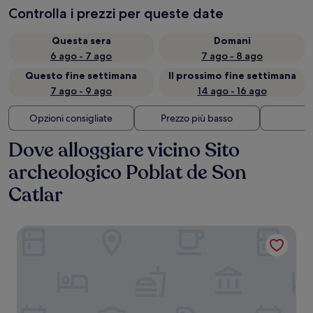
Controlla i prezzi per queste date
Questa sera
Domani
6 ago - 7 ago
7 ago - 8 ago
Questo fine settimana
Il prossimo fine settimana
7 ago - 9 ago
14 ago - 16 ago
Opzioni consigliate
Prezzo più basso
Di
Dove alloggiare vicino Sito
archeologico Poblat de Son
Catlar
Hotel Artemisia