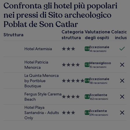
24
Confronta gli hotel più popolari
ore,
nei pressi di Sito archeologico
per
un
Poblat de Son Catlar
soggiorno
di
Categoria
Valutazione
Colazio
1
Struttura
struttura
degli ospiti
inclusa
notte
per
Eccezionale
Hotel Artemisia
Struttura
2
9.6
14 recensioni
a
adulti.
3.0
Prezzi
Hotel Patricia
Meraviglioso
stelle
Struttura
e
9.2
Menorca
15 recensioni
a
disponibilità
4.0
possono
La Quinta Menorca
Eccezionale
stelle
cambiare.
by Portblue
Struttura
9.4
118 recensioni
Potrebbero
Boutique
a
essere
5.0
Fergus Style Carema
Eccellente
previste
stelle
Struttura
8.8
Beach
162 recensioni
condizioni
a
aggiuntive.
4.0
Hotel Playa
Eccellente
stelle
Santandria - Adults
Struttura
8.6
274 recensioni
Only
a
3.0
stelle