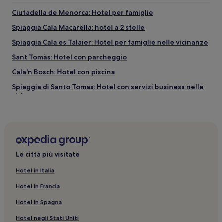
Ciutadella de Menorca: Hotel per famiglie
Spiaggia Cala Macarella: hotel a 2 stelle
Spiaggia Cala es Talaier: Hotel per famiglie nelle vicinanze
Sant Tomàs: Hotel con parcheggio
Cala'n Bosch: Hotel con piscina
Spiaggia di Santo Tomas: Hotel con servizi business nelle
vicinanze
Cala'n Bosch: Hotel con parcheggio
Sa Caleta: hotel
Los Delfines: Hotel con piscina
Le città più visitate
Cap d'Artrutx: hotel
Spiaggia Cala es Talaier: hotel a 5 stelle
Hotel in Italia
Spiaggia Cala Macarella: hotel a 5 stelle
Hotel in Francia
Ciutadella de Menorca: Hotel con animali ammessi
Hotel in Spagna
Cales Piques: Hotel per famiglie
Hotel negli Stati Uniti