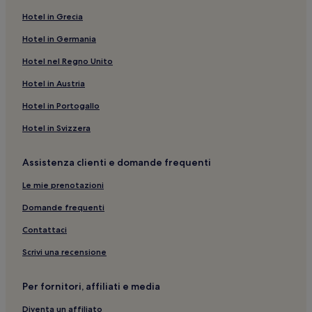
Ciutadella de Menorca: Hotel con palestra
Hotel in Grecia
Parco acquatico Aquarock: hotel nelle vicinanze
Hotel in Germania
Faro di Ciutadella: hotel nelle vicinanze
Hotel nel Regno Unito
Minorca: Hotel con piscina
Hotel in Austria
Spiaggia Cala Mica: Aparthotel
Hotel in Portogallo
Cattedrale di Ciutadella: hotel nelle vicinanze
Hotel in Svizzera
Ciutadella de Menorca: Hotel economici
Spiaggia di Santo Tomas: Aparthotel
Assistenza clienti e domande frequenti
Spiaggia Cala Macarella: Aparthotel
Le mie prenotazioni
Ciutadella de Menorca: Hotel con piscina
Domande frequenti
Spiaggia di Santo Tomas: Hotel con piscina nelle vicinanze
Contattaci
Son Bou: Hotel con piscina
Scrivi una recensione
Spiaggia Cala Macarella: Appartamenti
Labirinto naturale di Líthica: hotel nelle vicinanze
Per fornitori, affiliati e media
Puerto Antiguo de Ciutadella de Menorca: hotel nelle
Diventa un affiliato