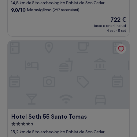
14,5 km da Sito archeologico Poblat de Son Catlar
9.0
9,0/10
Meraviglioso
(297 recensioni)
su
Il
722 €
10,
prezzo
Meraviglioso,
tasse e oneri inclusi
attuale
4 set - 5 set
(297
è
recensioni)
722 €
Hotel Seth 55 Santo Tomas
Hotel Seth 55 Santo Tomas
Hotel Seth 55 Santo Tomas
Struttura
a
15,2 km da Sito archeologico Poblat de Son Catlar