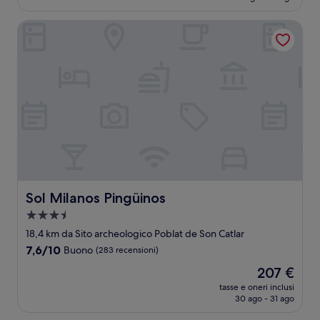
è
recensioni)
249 €
Sol Milanos Pingüinos
Sol Milanos Pingüinos
Sol Milanos Pingüinos
Struttura
a
18,4 km da Sito archeologico Poblat de Son Catlar
3.5
7.6
7,6/10
Buono
(283 recensioni)
stelle
su
Il
207 €
10,
prezzo
Buono,
tasse e oneri inclusi
attuale
30 ago - 31 ago
(283
è
recensioni)