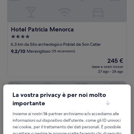
Hotel Patricia Menorca
Hotel Patricia Menorca
Struttura
a
6,3 km da Sito archeologico Poblat de Son Catlar
4.0
9.2
9,2/10
Meraviglioso
(15 recensioni)
stelle
su
Il
245 €
10,
prezzo
Meraviglioso,
tasse e oneri inclusi
attuale
27 ago - 28 ago
(15
è
recensioni)
245 €
La Quinta Menorca by Portblue Boutique
La vostra privacy è per noi molto
importante
Insieme ai nostri
16
partner archiviamo e/o accediamo alle
informazioni sul dispositivo dell'utente, come gli ID univoci
nei cookie, per il trattamento dei dati personali. È possibile
accettare o gestire le proprie scelte facendo clic di seguito