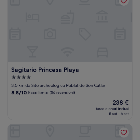
Sagitario Princesa Playa
Sagitario Princesa Playa
Struttura
a
3,5 km da Sito archeologico Poblat de Son Catlar
4.0
8.8
8,8/10
Eccellente
(56 recensioni)
stelle
su
Il
238 €
10,
prezzo
Eccellente,
tasse e oneri inclusi
attuale
5 set - 6 set
(56
è
recensioni)
238 €
Hotel Rural Sant Ignasi