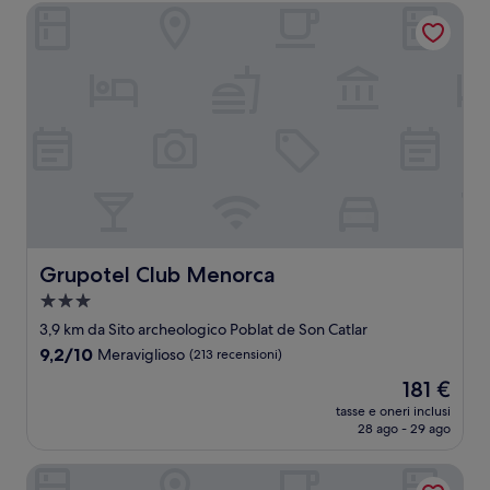
207 €
Grupotel Club Menorca
Grupotel Club Menorca
Grupotel Club Menorca
Struttura
a
3,9 km da Sito archeologico Poblat de Son Catlar
3.0
9.2
9,2/10
Meraviglioso
(213 recensioni)
stelle
su
Il
181 €
10,
prezzo
Meraviglioso,
tasse e oneri inclusi
attuale
28 ago - 29 ago
(213
è
recensioni)
181 €
Lago Resort Menorca Casas del Lago - Adults Only