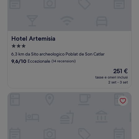
Hotel Artemisia
Hotel Artemisia
Struttura
a
6,3 km da Sito archeologico Poblat de Son Catlar
3.0
9.6
9,6/10
Eccezionale
(14 recensioni)
stelle
su
Il
251 €
10,
prezzo
Eccezionale,
tasse e oneri inclusi
attuale
2 set - 3 set
(14
è
recensioni)
251 €
Hotel Patricia Menorca