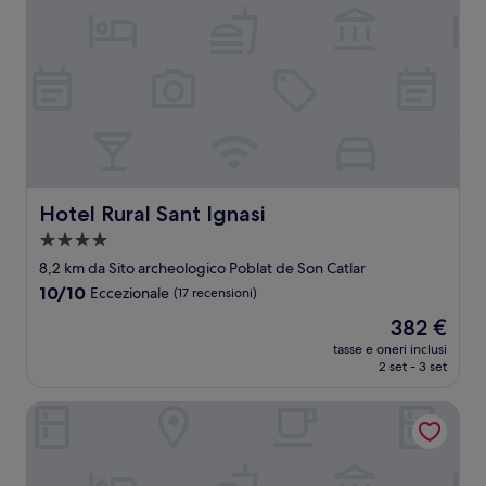
Hotel Rural Sant Ignasi
Hotel Rural Sant Ignasi
Struttura
a
8,2 km da Sito archeologico Poblat de Son Catlar
4.0
10.0
10/10
Eccezionale
(17 recensioni)
stelle
su
Il
382 €
10,
prezzo
Eccezionale,
tasse e oneri inclusi
attuale
2 set - 3 set
(17
è
recensioni)
382 €
Hotel Maia Menorca