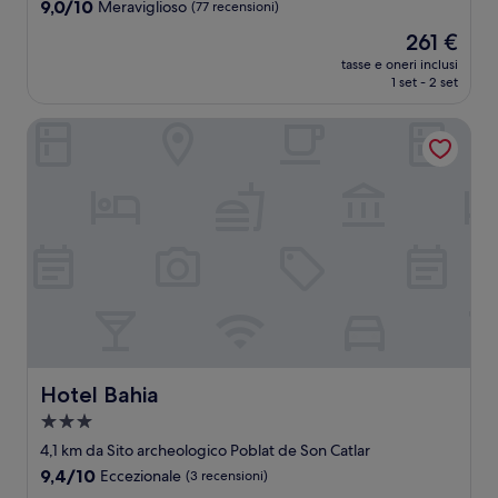
4.5
9.0
9,0/10
Meraviglioso
(77 recensioni)
stelle
su
Il
261 €
10,
prezzo
Meraviglioso,
tasse e oneri inclusi
attuale
1 set - 2 set
(77
è
recensioni)
261 €
Hotel Bahia
Hotel Bahia
Hotel Bahia
Struttura
a
4,1 km da Sito archeologico Poblat de Son Catlar
3.0
9.4
9,4/10
Eccezionale
(3 recensioni)
stelle
su