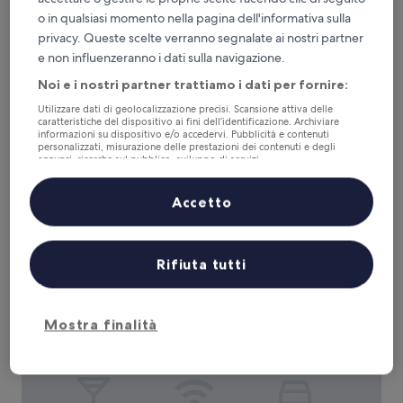
o in qualsiasi momento nella pagina dell'informativa sulla
privacy. Queste scelte verranno segnalate ai nostri partner
e non influenzeranno i dati sulla navigazione.
La Quinta Menorca by Portblue Boutique
La Quinta Menorca by Portblue Boutique
Noi e i nostri partner trattiamo i dati per fornire:
Struttura
a
3,9 km da Sito archeologico Poblat de Son Catlar
Utilizzare dati di geolocalizzazione precisi. Scansione attiva delle
caratteristiche del dispositivo ai fini dell’identificazione. Archiviare
5.0
9.4
9,4/10
Eccezionale
(118 recensioni)
informazioni su dispositivo e/o accedervi. Pubblicità e contenuti
stelle
su
personalizzati, misurazione delle prestazioni dei contenuti e degli
Il
347 €
10,
annunci, ricerche sul pubblico, sviluppo di servizi.
prezzo
Eccezionale,
tasse e oneri inclusi
Elenco dei partner (fornitori)
attuale
1 set - 2 set
(118
Accetto
è
recensioni)
347 €
Fergus Style Carema Beach
Rifiuta tutti
Mostra finalità