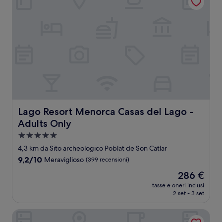
Lago Resort Menorca Casas del Lago - Adults Only
Lago Resort Menorca Casas del Lago -
Adults Only
Struttura
a
4,3 km da Sito archeologico Poblat de Son Catlar
5.0
9.2
9,2/10
Meraviglioso
(399 recensioni)
stelle
su
Il
286 €
10,
prezzo
Meraviglioso,
tasse e oneri inclusi
attuale
2 set - 3 set
(399
è
recensioni)
286 €
Sagitario Princesa Playa