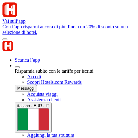
Vai sull’app
Con l’app risparmi ancora di più: fino a un 20% di sconto su una
selezione di hotel.
Scarica l’app
Risparmia subito con le tariffe per iscritti
Accedi
Scopri Hotels.com Rewards
Messaggi
Acquista viaggi
Assistenza clienti
italiano · EUR · IT
Aggiungi la tua struttura