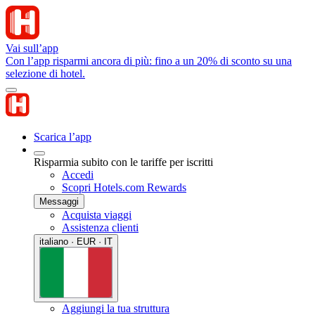
Vai sull’app
Con l’app risparmi ancora di più: fino a un 20% di sconto su una
selezione di hotel.
Scarica l’app
Risparmia subito con le tariffe per iscritti
Accedi
Scopri Hotels.com Rewards
Messaggi
Acquista viaggi
Assistenza clienti
italiano · EUR · IT
Aggiungi la tua struttura