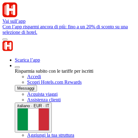
Vai sull’app
Con l’app risparmi ancora di più: fino a un 20% di sconto su una
selezione di hotel.
Scarica l’app
Risparmia subito con le tariffe per iscritti
Accedi
Scopri Hotels.com Rewards
Messaggi
Acquista viaggi
Assistenza clienti
italiano · EUR · IT
Aggiungi la tua struttura