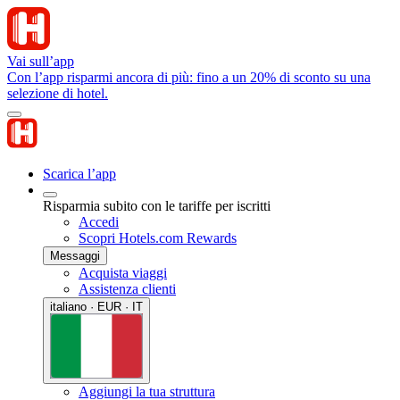
Vai sull’app
Con l’app risparmi ancora di più: fino a un 20% di sconto su una
selezione di hotel.
Scarica l’app
Risparmia subito con le tariffe per iscritti
Accedi
Scopri Hotels.com Rewards
Messaggi
Acquista viaggi
Assistenza clienti
italiano · EUR · IT
Aggiungi la tua struttura