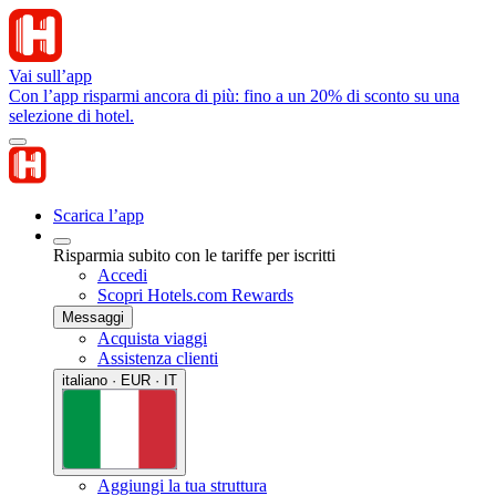
Vai sull’app
Con l’app risparmi ancora di più: fino a un 20% di sconto su una
selezione di hotel.
Scarica l’app
Risparmia subito con le tariffe per iscritti
Accedi
Scopri Hotels.com Rewards
Messaggi
Acquista viaggi
Assistenza clienti
italiano · EUR · IT
Aggiungi la tua struttura