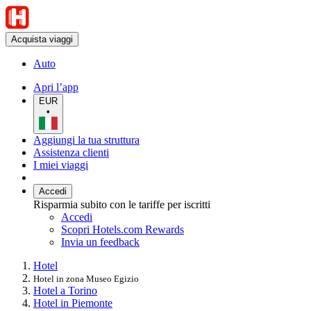
Acquista viaggi
Auto
Apri l’app
EUR
•
Aggiungi la tua struttura
Assistenza clienti
I miei viaggi
Accedi
Risparmia subito con le tariffe per iscritti
Accedi
Scopri Hotels.com Rewards
Invia un feedback
Hotel
Hotel in zona Museo Egizio
Hotel a Torino
Hotel in Piemonte