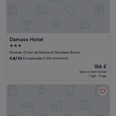
Damaso Hotel
Damaso Hotel
Struttura
a
Parione, 0,1 km da Statue of Giordano Bruno
3.0
9.8
9,8/10
Eccezionale
(1.002 recensioni)
stelle
su
Il
156 €
10,
prezzo
Eccezionale,
tasse e oneri inclusi
attuale
7 ago - 8 ago
(1.002
è
recensioni)
156 €
Hotel Locanda Cairoli