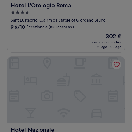
Hotel L'Orologio Roma
Hotel L'Orologio Roma
Struttura
a
Sant'Eustachio, 0,3 km da Statue of Giordano Bruno
4.0
9.6
9,6/10
Eccezionale
(518 recensioni)
stelle
su
Il
302 €
10,
prezzo
Eccezionale,
tasse e oneri inclusi
attuale
21 ago - 22 ago
(518
è
recensioni)
302 €
Hotel Nazionale
Hotel Nazionale
Hotel Nazionale