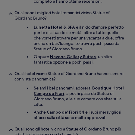
completo e hanno ottime recensioni.
Quali sono i migliori hotel romantici vicino Statue of
Giordano Bruno?
Lunetta Hotel & SPA
è il nido d'amore perfetto
per te e la tua dolce metà, oltre a tutto quello
che vorresti trovare per una vacanza a due, offre
anche un bar/lounge. Lo trovi a pochi passi da
Statue of Giordano Bruno.
Oppure
Navona Gallery Suites
, un'altra
fantastica opzione a pochi passi.
Quali hotel vicino Statue of Giordano Bruno hanno camere
con vista panoramica?
Se ami i bei panorami, adorerai
Boutique Hotel
Campo dé Fiori
, a pochi passi da Statue of
Giordano Bruno, e le sue camere con vista sulla
città.
Anche
Campo de' Fiori 34
e i suoi meravigliosi
affacci sulla città sono molto apprezzati.
Quali sono gli hotel vicino a Statue of Giordano Bruno più
adatti a chi viaggia con la famiglia?