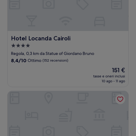
Hotel Locanda Cairoli
Hotel Locanda Cairoli
Struttura
a
Regola, 0,3 km da Statue of Giordano Bruno
4.0
8.4
8,4/10
Ottimo
(152 recensioni)
stelle
su
Il
151 €
10,
prezzo
Ottimo,
tasse e oneri inclusi
attuale
10 ago - 11 ago
(152
è
recensioni)
151 €
The Glam