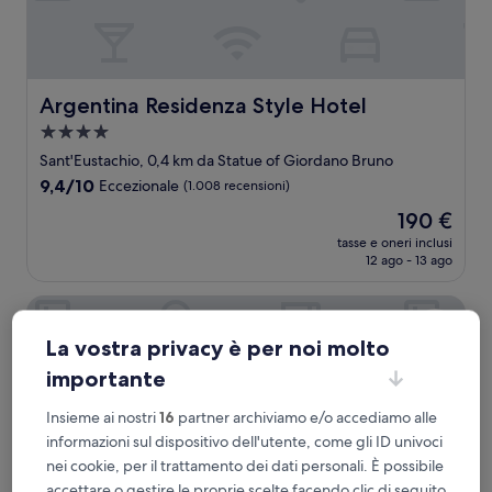
Argentina Residenza Style Hotel
Argentina Residenza Style Hotel
Struttura
a
Sant'Eustachio, 0,4 km da Statue of Giordano Bruno
4.0
9.4
9,4/10
Eccezionale
(1.008 recensioni)
stelle
su
Il
190 €
10,
prezzo
Eccezionale,
tasse e oneri inclusi
attuale
12 ago - 13 ago
(1.008
è
recensioni)
190 €
Hotel Smeraldo
La vostra privacy è per noi molto
importante
Insieme ai nostri
16
partner archiviamo e/o accediamo alle
informazioni sul dispositivo dell'utente, come gli ID univoci
nei cookie, per il trattamento dei dati personali. È possibile
accettare o gestire le proprie scelte facendo clic di seguito