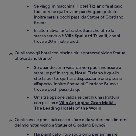
Se viaggi in macchina,
Hotel Tiziano
fa al caso
tuo, perché qui trovi un parcheggio gratuito;
inoltre sarai a pochi passi da Statue of Giordano
Bruno.
In alternativa, un'altra struttura che offre lo
stesso servizio è
Villa Spalletti Trivelli
, che si
trova a 20 minuti a piedi.
Quali sono gli hotel con piscina più apprezzati vicino Statue
of Giordano Bruno?
Se quando sei in vacanza non puoi rinunciare a
stare un po' in acqua,
Hotel Tiziano
è quello
che fa per te: qui hai a disposizione una piscina
all'aperto. Inoltre Statue of Giordano Bruno si
trova a pochi passi da qui.
Un'altra opzione valida se cerchi una struttura
con piscina è
Villa Agrippina Gran Meliá -
The Leading Hotels of the World
.
Quali sono le principali cose da fare e da vedere nei dintorni
del mio hotel vicino a Statue of Giordano Bruno?
Hai pianificato il tuo soggiorno per ammirare