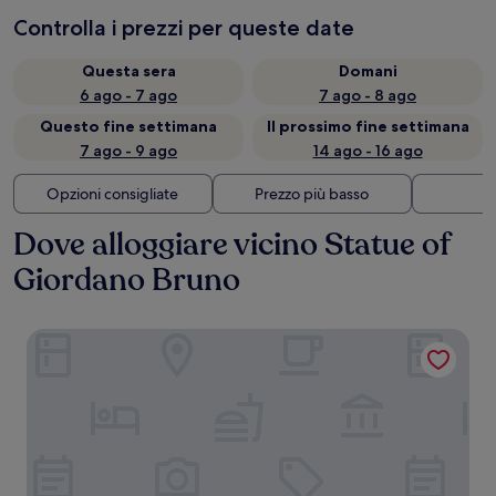
Controlla i prezzi per queste date
Questa sera
Domani
6 ago - 7 ago
7 ago - 8 ago
Questo fine settimana
Il prossimo fine settimana
7 ago - 9 ago
14 ago - 16 ago
Opzioni consigliate
Prezzo più basso
Di
Dove alloggiare vicino Statue of
Giordano Bruno
Trastevere Roma | UNA Esperienze | Preferred Hotels and 