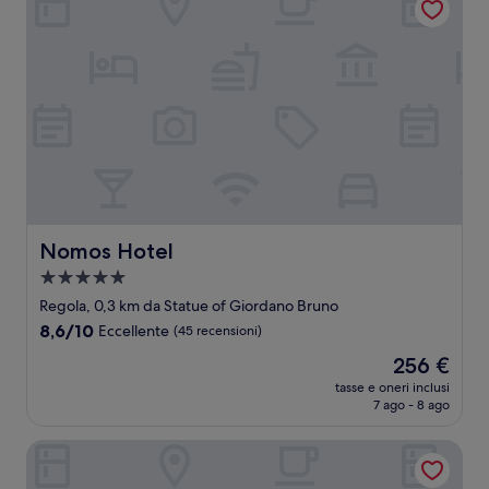
Nomos Hotel
Nomos Hotel
Struttura
a
Regola, 0,3 km da Statue of Giordano Bruno
5.0
8.6
8,6/10
Eccellente
(45 recensioni)
stelle
su
Il
256 €
10,
prezzo
Eccellente,
tasse e oneri inclusi
attuale
7 ago - 8 ago
(45
è
recensioni)
256 €
Palazzo Navona