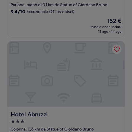
a
Parione, meno di 0,1 km da Statue of Giordano Bruno
4.0
9.4
9,4/10
Eccezionale
(591 recensioni)
stelle
su
Il
152 €
10,
prezzo
Eccezionale,
tasse e oneri inclusi
attuale
13 ago - 14 ago
(591
è
recensioni)
152 €
Hotel Abruzzi
Hotel Abruzzi
Hotel Abruzzi
Struttura
a
Colonna, 0,6 km da Statue of Giordano Bruno