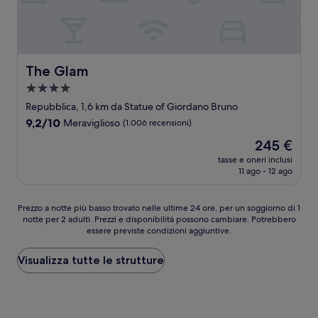
The Glam
The Glam
Struttura
a
Repubblica, 1,6 km da Statue of Giordano Bruno
4.0
9.2
9,2/10
Meraviglioso
(1.006 recensioni)
stelle
su
Il
245 €
10,
prezzo
Meraviglioso,
tasse e oneri inclusi
attuale
11 ago - 12 ago
(1.006
è
recensioni)
245 €
Prezzo
Prezzo a notte più basso trovato nelle ultime 24 ore, per un soggiorno di 1
notte per 2 adulti. Prezzi e disponibilità possono cambiare. Potrebbero
a
essere previste condizioni aggiuntive.
notte
più
basso
Visualizza tutte le strutture
trovato
nelle
ultime
24