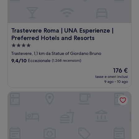
Trastevere Roma | UNA Esperienze | Preferred Hotels and
Trastevere Roma | UNA Esperienze |
Preferred Hotels and Resorts
Struttura
a
Trastevere, 1,1 km da Statue of Giordano Bruno
4.0
9.4
9,4/10
Eccezionale
(1.268 recensioni)
stelle
su
Il
176 €
10,
prezzo
Eccezionale,
tasse e oneri inclusi
attuale
9 ago - 10 ago
(1.268
è
recensioni)
176 €
Argentina Residenza Style Hotel