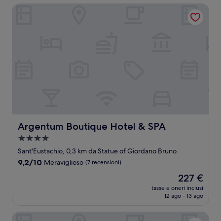
251 €
Argentum Boutique Hotel & SPA
Argentum Boutique Hotel & SPA
Argentum Boutique Hotel & SPA
Struttura
a
Sant'Eustachio, 0,3 km da Statue of Giordano Bruno
4.0
9.2
9,2/10
Meraviglioso
(7 recensioni)
stelle
su
Il
227 €
10,
prezzo
Meraviglioso,
tasse e oneri inclusi
attuale
12 ago - 13 ago
(7
è
recensioni)
227 €
Nomos Hotel