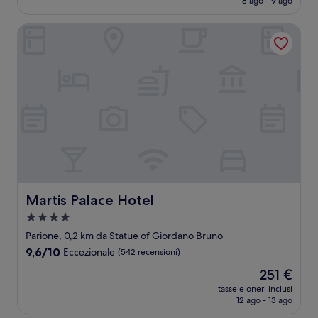
8 ago - 9 ago
(125
è
recensioni)
480 €
Martis Palace Hotel
Martis Palace Hotel
Martis Palace Hotel
Struttura
a
Parione, 0,2 km da Statue of Giordano Bruno
4.0
9.6
9,6/10
Eccezionale
(542 recensioni)
stelle
su
Il
251 €
10,
prezzo
Eccezionale,
tasse e oneri inclusi
attuale
12 ago - 13 ago
(542
è
recensioni)