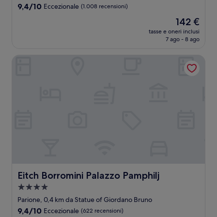
3.0
9.4
9,4/10
Eccezionale
(1.008 recensioni)
stelle
su
Il
142 €
10,
prezzo
Eccezionale,
tasse e oneri inclusi
attuale
7 ago - 8 ago
(1.008
è
recensioni)
142 €
Eitch Borromini Palazzo Pamphilj
Eitch Borromini Palazzo Pamphilj
Eitch Borromini Palazzo Pamphilj
Struttura
a
Parione, 0,4 km da Statue of Giordano Bruno
4.0
9.4
9,4/10
Eccezionale
(622 recensioni)