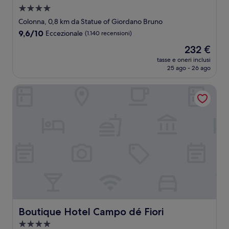
Struttura
a
Colonna, 0,8 km da Statue of Giordano Bruno
4.0
9.6
9,6/10
Eccezionale
(1.140 recensioni)
stelle
su
Il
232 €
10,
prezzo
Eccezionale,
tasse e oneri inclusi
attuale
25 ago - 26 ago
(1.140
è
recensioni)
232 €
Boutique Hotel Campo dé Fiori
Boutique Hotel Campo dé Fiori
Boutique Hotel Campo dé Fiori
Struttura