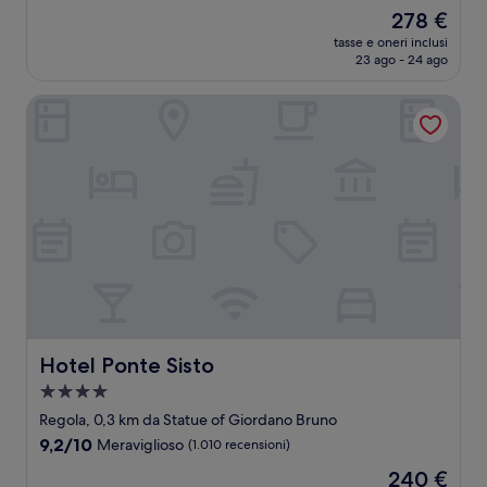
stelle
su
Il
278 €
10,
prezzo
Eccezionale,
tasse e oneri inclusi
attuale
23 ago - 24 ago
(622
è
recensioni)
278 €
Hotel Ponte Sisto
Hotel Ponte Sisto
Hotel Ponte Sisto
Struttura
a
Regola, 0,3 km da Statue of Giordano Bruno
4.0
9.2
9,2/10
Meraviglioso
(1.010 recensioni)
stelle
su
Il
240 €
10,