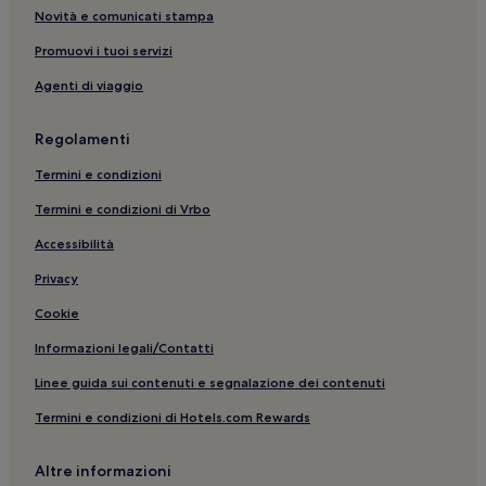
Via Giulia: Guest house
Novità e comunicati stampa
Sant'angelo: hotel
Promuovi i tuoi servizi
Corso Vittorio Emanuele II: Guest house
Agenti di viaggio
Via Giulia: Hotel di lusso nelle vicinanze
Largo di Torre Argentina: hotel nelle vicinanze
Regolamenti
Isola Tiberina: Appartamenti
Termini e condizioni
Roma: hotel a 5 stelle
Termini e condizioni di Vrbo
Via del Corso: Boutique hotel nelle vicinanze
Accessibilità
Corso Vittorio Emanuele II: Hotel con parcheggio nelle
Privacy
vicinanze
Cookie
Roma: Hotel di lusso
Via del Corso: hotel a 3 stelle
Informazioni legali/Contatti
Trastevere: hotel
Linee guida sui contenuti e segnalazione dei contenuti
Policlinico Universitario Agostino Gemelli: hotel nelle
Termini e condizioni di Hotels.com Rewards
vicinanze
Roma: Hotel con parcheggio
Altre informazioni