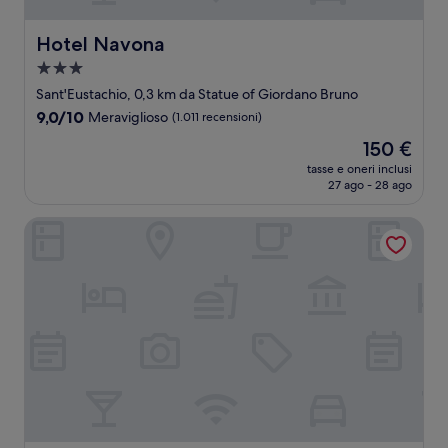
Hotel Navona
Hotel Navona
Struttura
a
Sant'Eustachio, 0,3 km da Statue of Giordano Bruno
3.0
9.0
9,0/10
Meraviglioso
(1.011 recensioni)
stelle
su
Il
150 €
10,
prezzo
Meraviglioso,
tasse e oneri inclusi
attuale
27 ago - 28 ago
(1.011
è
recensioni)
150 €
Hotel L'Orologio Roma