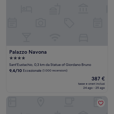
Palazzo Navona
Palazzo Navona
Struttura
a
Sant'Eustachio, 0,3 km da Statue of Giordano Bruno
4.0
9.4
9,4/10
Eccezionale
(1.000 recensioni)
stelle
su
Il
387 €
10,
prezzo
Eccezionale,
tasse e oneri inclusi
attuale
24 ago - 25 ago
(1.000
è
recensioni)
387 €
Hotel dei Barbieri