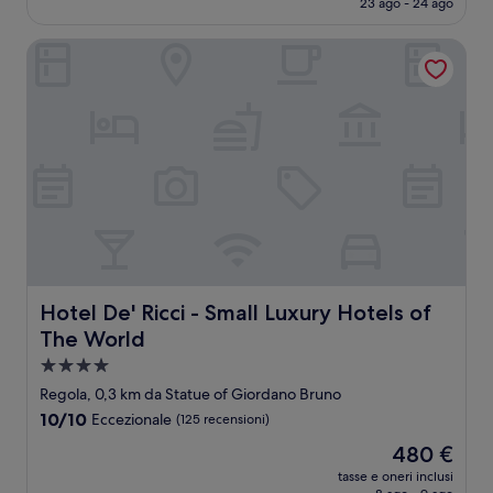
23 ago - 24 ago
(920
è
recensioni)
265 €
Hotel De' Ricci - Small Luxury Hotels of The World
Hotel De' Ricci - Small Luxury Hotels of The World
Hotel De' Ricci - Small Luxury Hotels of
The World
Struttura
a
Regola, 0,3 km da Statue of Giordano Bruno
4.0
10.0
10/10
Eccezionale
(125 recensioni)
stelle
su
Il
480 €
10,
prezzo
Eccezionale,
tasse e oneri inclusi
attuale