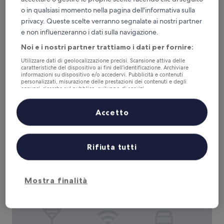
o in qualsiasi momento nella pagina dell'informativa sulla
privacy. Queste scelte verranno segnalate ai nostri partner
e non influenzeranno i dati sulla navigazione.
Hotel Smeraldo
Hotel Smeraldo
Struttura
Noi e i nostri partner trattiamo i dati per fornire:
a
Sant'Eustachio, 0,2 km da Statue of Giordano Bruno
Utilizzare dati di geolocalizzazione precisi. Scansione attiva delle
3.0
caratteristiche del dispositivo ai fini dell’identificazione. Archiviare
9.6
9,6/10
Eccezionale
(1.009 recensioni)
informazioni su dispositivo e/o accedervi. Pubblicità e contenuti
stelle
su
personalizzati, misurazione delle prestazioni dei contenuti e degli
Il
166 €
10,
annunci, ricerche sul pubblico, sviluppo di servizi.
prezzo
Eccezionale,
tasse e oneri inclusi
Elenco dei partner (fornitori)
attuale
9 ago - 10 ago
(1.009
Accetto
è
recensioni)
166 €
Hotel Navona
Rifiuta tutti
Mostra finalità