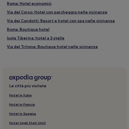
Roma: Hotel economici
Via del Corso: Hotel con parcheggio nelle vicinanze
Via dei Condotti: Resort e hotel con spa nelle vicinanze
Roma: Boutique hotel
Isola Tiberina: hotel a 3 stelle
Via del Tritone: Boutique hotel nelle vicinanze
Stadio Olimpico: hotel nelle vicinanze
Parione: hotel
Roma: hotel a 4 stelle
Ospedale Bambino Gesù: hotel nelle vicinanze
Le città più visitate
Via Giulia: Hotel con animali ammessi nelle vicinanze
Hotel in Italia
Roma: B&B
Hotel in Francia
Pigna: hotel
Hotel in Spagna
Ospedale Fatebenefratelli: hotel nelle vicinanze
Hotel negli Stati Uniti
Roma: Hotel con piscina