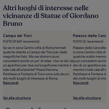
ore,
Altri luoghi di interesse nelle
per
un
vicinanze di Statue of Giordano
soggiorno
di
Bruno
1
notte
per
Campo de' Fiori
Palazzo della Cance
2
adulti.
9.0/10 (9.667 recensioni)
9.0/10 (2 recensioni)
Prezzi
Se sei in zona Centro città di Roma fermati
Palazzo della Canceller
e
qualche istante a Campo de' Fiori per delle
in zona Centro città di 
disponibilità
magnifiche foto. Ma nei dintorni puoi
qualche scatto memorabi
possono
concederti anche un po' di relax: che ne dici di
puoi concederti anche u
cambiare.
un aperitivo per due sul lungofiume mentre il
dici di un aperitivo per
Potrebbero
sole cala all'orizzonte? Piazza Navona,
mentre il sole cala all'o
essere
Pantheon e Fontana di Trevi sono solo alcuni
Pantheon e Fontana di T
previste
dei molti luoghi di interesse di Roma.
dei molti luoghi di inte
condizioni
Nascondi
Nascondi
aggiuntive.
Vai alle strutture
Vai alle strutture