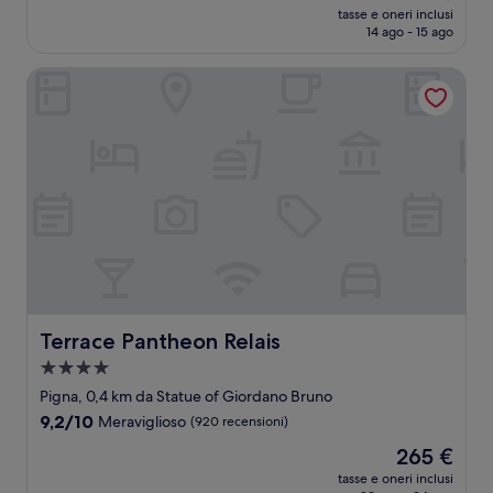
prezzo
Meraviglioso,
tasse e oneri inclusi
attuale
14 ago - 15 ago
(1.010
è
recensioni)
240 €
Terrace Pantheon Relais
Terrace Pantheon Relais
Terrace Pantheon Relais
Struttura
a
Pigna, 0,4 km da Statue of Giordano Bruno
4.0
9.2
9,2/10
Meraviglioso
(920 recensioni)
stelle
su
Il
265 €
10,
prezzo
Meraviglioso,
tasse e oneri inclusi
attuale