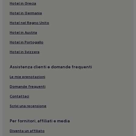
Hotel in Grecia
Lazio: B&B
Via Cola di Rienzo: Hotel con parcheggio nelle vicinanze
Hotel in Germania
Roma: hotel a 2 stelle
Hotel nel Regno Unito
Via Giulia: Boutique hotel nelle vicinanze
Hotel in Austria
Fontana dei Quattro Fiumi: hotel nelle vicinanze
Hotel in Portogallo
Corso Vittorio Emanuele II: B&B
Hotel in Svizzera
Corso Vittorio Emanuele II: Hotel per famiglie nelle
vicinanze
Assistenza clienti e domande frequenti
Chiesa di San Pietro in Montorio: hotel nelle vicinanze
Le mie prenotazioni
Via del Corso: Appartamenti
Domande frequenti
Via Nazionale: hotel a 3 stelle
Contattaci
Chiesa del Gesù: hotel nelle vicinanze
Scrivi una recensione
Santa Barbara dei Librari: hotel nelle vicinanze
Via del Tritone: Inn
Per fornitori, affiliati e media
Roma: Hotel con animali ammessi
Diventa un affiliato