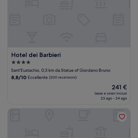
Hotel dei Barbieri
Hotel dei Barbieri
Struttura
a
Sant'Eustachio, 0,3 km da Statue of Giordano Bruno
4.0
8.8
8,8/10
Eccellente
(200 recensioni)
stelle
su
Il
241 €
10,
prezzo
Eccellente,
tasse e oneri inclusi
attuale
23 ago - 24 ago
(200
è
recensioni)
241 €
Damaso Hotel