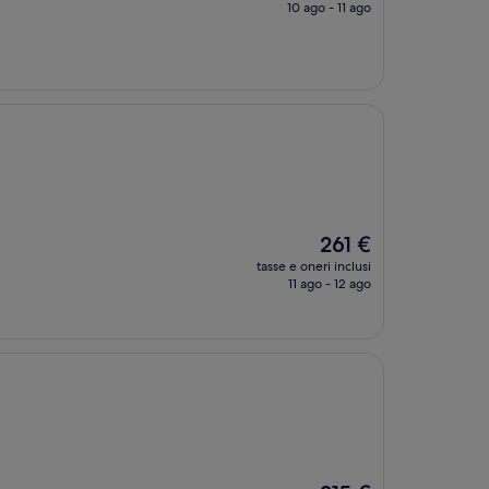
attuale
10 ago - 11 ago
è
154 €
Il
261 €
prezzo
tasse e oneri inclusi
attuale
11 ago - 12 ago
è
261 €