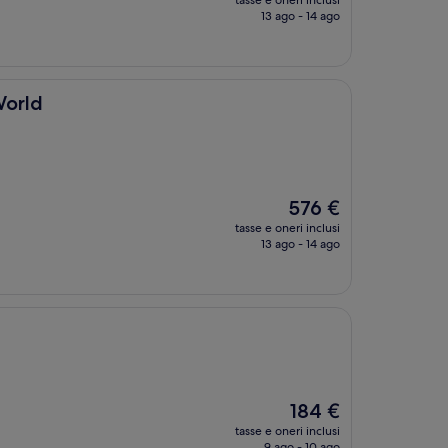
tasse e oneri inclusi
attuale
13 ago - 14 ago
è
538 €
World
Il
576 €
prezzo
tasse e oneri inclusi
attuale
13 ago - 14 ago
è
576 €
Il
184 €
prezzo
tasse e oneri inclusi
attuale
9 ago - 10 ago