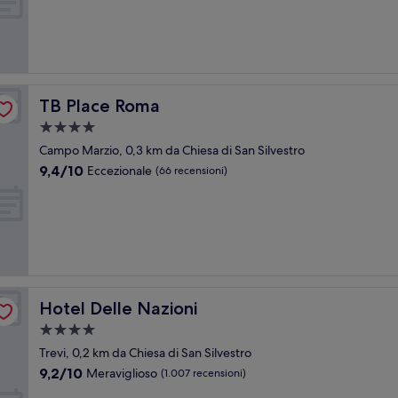
(36
recensioni)
TB Place Roma
TB Place Roma
Struttura
a
Campo Marzio, 0,3 km da Chiesa di San Silvestro
4.0
9.4
9,4/10
Eccezionale
(66 recensioni)
stelle
su
10,
Eccezionale,
(66
recensioni)
Hotel Delle Nazioni
Hotel Delle Nazioni
Struttura
a
Trevi, 0,2 km da Chiesa di San Silvestro
4.0
9.2
9,2/10
Meraviglioso
(1.007 recensioni)
stelle
su