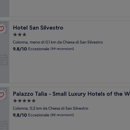
recensioni)
Hotel San Silvestro
Hotel San Silvestro
Struttura
a
Colonna, meno di 0,1 km da Chiesa di San Silvestro
3.0
9.8
9,8/10
Eccezionale
(99 recensioni)
stelle
su
10,
Eccezionale,
(99
recensioni)
Palazzo Talìa - Small Luxury Hotels of the World
Palazzo Talìa - Small Luxury Hotels of the W
Struttura
a
Colonna, 0,2 km da Chiesa di San Silvestro
5.0
9.8
9,8/10
Eccezionale
(88 recensioni)
stelle
su
10,