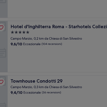
(239
recensioni)
Hotel d'Inghilterra Roma - Starhotels Collezione
Hotel d'Inghilterra Roma - Starhotels Collez
Struttura
a
Campo Marzio, 0,2 km da Chiesa di San Silvestro
5.0
9.6
9,6/10
Eccezionale
(104 recensioni)
stelle
su
10,
Eccezionale,
(104
recensioni)
Townhouse Condotti 29
Townhouse Condotti 29
Campo Marzio, 0,3 km da Chiesa di San Silvestro
9.4
9,4/10
Eccezionale
(36 recensioni)
su
10,
Eccezionale,