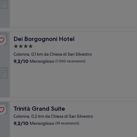
10,
Meraviglioso,
(1.007
recensioni)
Dei Borgognoni Hotel
Dei Borgognoni Hotel
Struttura
a
Colonna, 0,1 km da Chiesa di San Silvestro
4.0
9.2
9,2/10
Meraviglioso
(1.000 recensioni)
stelle
su
10,
Meraviglioso,
(1.000
recensioni)
Trinità Grand Suite
Trinità Grand Suite
Colonna, 0,2 km da Chiesa di San Silvestro
9.2
9,2/10
Meraviglioso
(19 recensioni)
su
10,