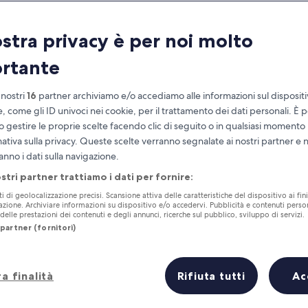
ostra privacy è per noi molto
rtante
 nostri
16
partner archiviamo e/o accediamo alle informazioni sul disposit
e, come gli ID univoci nei cookie, per il trattamento dei dati personali. È p
o gestire le proprie scelte facendo clic di seguito o in qualsiasi momento
mativa sulla privacy. Queste scelte verranno segnalate ai nostri partner e 
Accumula vantaggi con ogni notte di
anno i dati sulla navigazione.
soggiorno
ostri partner trattiamo i dati per fornire:
ti di geolocalizzazione precisi. Scansione attiva delle caratteristiche del dispositivo ai fini
cazione. Archiviare informazioni su dispositivo e/o accedervi. Pubblicità e contenuti person
elle prestazioni dei contenuti e degli annunci, ricerche sul pubblico, sviluppo di servizi.
partner (fornitori)
Domani
Questo fine settiman
7 ago - 8 ago
7 ago - 9 ago
a finalità
Rifiuta tutti
Ac
Prezzo più basso
Distanza