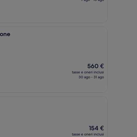
è
184 €
ione
Il
560 €
prezzo
tasse e oneri inclusi
attuale
30 ago - 31 ago
è
560 €
Il
154 €
prezzo
tasse e oneri inclusi