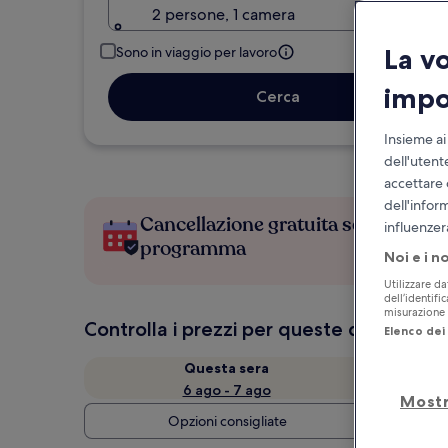
2 persone, 1 camera
La v
Sono in viaggio per lavoro
impo
Cerca
Insieme ai
dell'utent
accettare 
dell'infor
Cancellazione gratuita se cambi
influenzer
programma
Noi e i n
Utilizzare da
dell’identifi
misurazione d
Controlla i prezzi per queste date
Elenco dei 
Questa sera
6 ago - 7 ago
Mostr
Opzioni consigliate