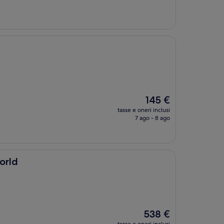
226 €
Il
145 €
prezzo
tasse e oneri inclusi
attuale
7 ago - 8 ago
è
145 €
orld
Il
538 €
prezzo