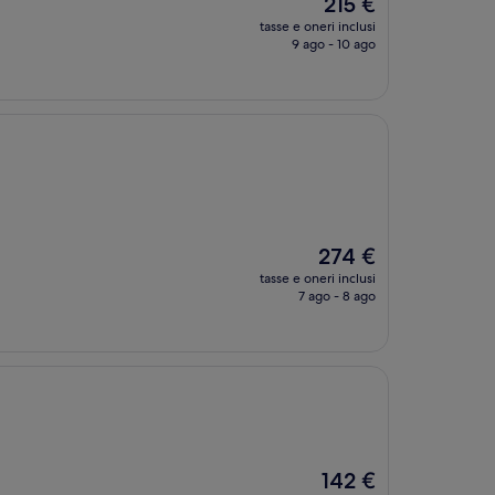
Il
215 €
prezzo
tasse e oneri inclusi
attuale
9 ago - 10 ago
è
215 €
Il
274 €
prezzo
tasse e oneri inclusi
attuale
7 ago - 8 ago
è
274 €
Il
142 €