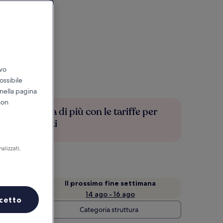
ivo
ossibile
 nella pagina
non
Risparmia di più con le tariffe per
soli iscritti
alizzati,
a
Il prossimo fine settimana
14 ago - 16 ago
cetto
Categoria struttura