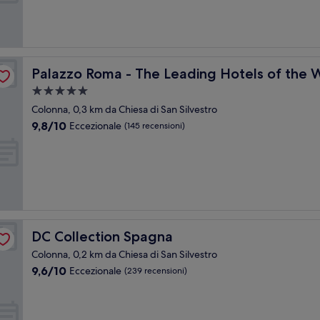
Eccezionale,
(88
recensioni)
Palazzo Roma - The Leading Hotels of the World
Palazzo Roma - The Leading Hotels of the 
Struttura
a
Colonna, 0,3 km da Chiesa di San Silvestro
5.0
9.8
9,8/10
Eccezionale
(145 recensioni)
stelle
su
10,
Eccezionale,
(145
recensioni)
DC Collection Spagna
DC Collection Spagna
Colonna, 0,2 km da Chiesa di San Silvestro
9.6
9,6/10
Eccezionale
(239 recensioni)
su
10,
Eccezionale,