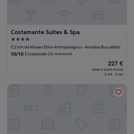
Costamante Suites & Spa
Costamante Suites & Spa
Struttura
a
0,2 km da Museo Etno-Antropologico - Annalisa Buccellato
4.0
10.0
10/10
Eccezionale
(32 recensioni)
stelle
su
Il
227 €
10,
prezzo
Eccezionale,
tasse e oneri inclusi
attuale
2 set - 3 set
(32
è
recensioni)
227 €
Hotel Punta Nord - Est