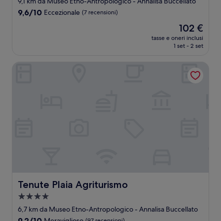
9,1 km da Museo Etno-Antropologico - Annalisa Buccellato
9.6
9,6/10
Eccezionale
(7 recensioni)
su
Il
102 €
10,
prezzo
Eccezionale,
tasse e oneri inclusi
attuale
1 set - 2 set
(7
è
recensioni)
102 €
Tenute Plaia Agriturismo
Tenute Plaia Agriturismo
Tenute Plaia Agriturismo
Struttura
a
6,7 km da Museo Etno-Antropologico - Annalisa Buccellato
4.0
9.2
9,2/10
Meraviglioso
(97 recensioni)