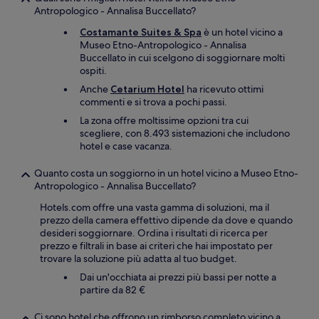
Antropologico - Annalisa Buccellato?
Costamante Suites & Spa
è un hotel vicino a
Museo Etno-Antropologico - Annalisa
Buccellato in cui scelgono di soggiornare molti
ospiti.
Anche
Cetarium Hotel
ha ricevuto ottimi
commenti e si trova a pochi passi.
La zona offre moltissime opzioni tra cui
scegliere, con 8.493 sistemazioni che includono
hotel e case vacanza.
Quanto costa un soggiorno in un hotel vicino a Museo Etno-
Antropologico - Annalisa Buccellato?
Hotels.com offre una vasta gamma di soluzioni, ma il
prezzo della camera effettivo dipende da dove e quando
desideri soggiornare. Ordina i risultati di ricerca per
prezzo e filtrali in base ai criteri che hai impostato per
trovare la soluzione più adatta al tuo budget.
Dai un'occhiata ai prezzi più bassi per notte a
partire da 82 €
Ci sono hotel che offrono un rimborso completo vicino a