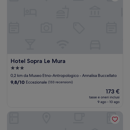
Hotel Sopra Le Mura
Hotel Sopra Le Mura
Struttura
a
0,2 km da Museo Etno-Antropologico - Annalisa Buccellato
3.0
9.8
9,8/10
Eccezionale
(133 recensioni)
stelle
su
Il
173 €
10,
prezzo
Eccezionale,
tasse e oneri inclusi
attuale
9 ago - 10 ago
(133
è
recensioni)
173 €
Hotel La Piazzetta