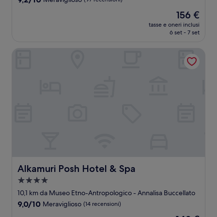
stelle
su
Il
156 €
10,
prezzo
Meraviglioso,
tasse e oneri inclusi
attuale
6 set - 7 set
(97
è
recensioni)
156 €
Alkamuri Posh Hotel & Spa
Alkamuri Posh Hotel & Spa
Alkamuri Posh Hotel & Spa
Struttura
a
10,1 km da Museo Etno-Antropologico - Annalisa Buccellato
4.0
9.0
9,0/10
Meraviglioso
(14 recensioni)
stelle
su