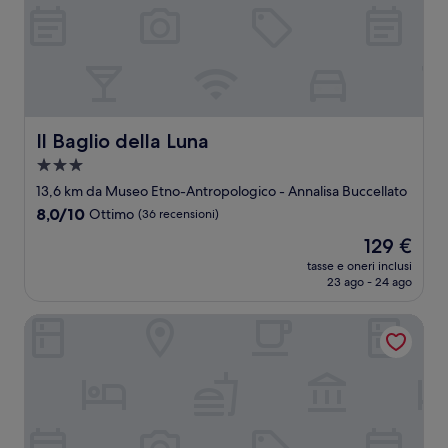
Il Baglio della Luna
Il Baglio della Luna
Struttura
a
13,6 km da Museo Etno-Antropologico - Annalisa Buccellato
3.0
8.0
8,0/10
Ottimo
(36 recensioni)
stelle
su
Il
129 €
10,
prezzo
Ottimo,
tasse e oneri inclusi
attuale
23 ago - 24 ago
(36
è
recensioni)
129 €
Casale Ginisara