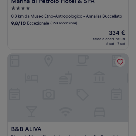
Marina di Petrolo Hotel & SPA
Marina di Petrolo Hotel & SPA
Struttura
a
0,3 km da Museo Etno-Antropologico - Annalisa Buccellato
4.0
9.8
9,8/10
Eccezionale
(363 recensioni)
stelle
su
Il
334 €
10,
prezzo
Eccezionale,
tasse e oneri inclusi
attuale
6 set - 7 set
(363
è
recensioni)
334 €
B&B ALIVA
B&B ALIVA
B&B ALIVA