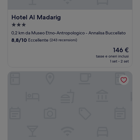
Hotel Al Madarig
Hotel Al Madarig
Struttura
a
0,2 km da Museo Etno-Antropologico - Annalisa Buccellato
3.0
8.8
8,8/10
Eccellente
(243 recensioni)
stelle
su
Il
146 €
10,
prezzo
Eccellente,
tasse e oneri inclusi
attuale
1 set - 2 set
(243
è
recensioni)
146 €
Hotel Belvedere Resort 4 stelle