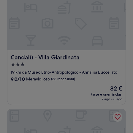
Candalù - Villa Giardinata
Candalù - Villa Giardinata
Struttura
a
19 km da Museo Etno-Antropologico - Annalisa Buccellato
3.0
9.0
9,0/10
Meraviglioso
(38 recensioni)
stelle
su
Il
82 €
10,
prezzo
Meraviglioso,
tasse e oneri inclusi
attuale
7 ago - 8 ago
(38
è
recensioni)
82 €
Costa Azul