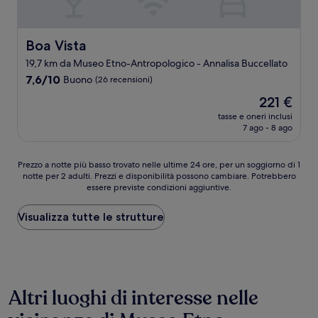
Boa Vista
Boa Vista
19,7 km da Museo Etno-Antropologico - Annalisa Buccellato
7.6
7,6/10
Buono
(26 recensioni)
su
Il
221 €
10,
prezzo
Buono,
tasse e oneri inclusi
attuale
7 ago - 8 ago
(26
è
recensioni)
221 €
Prezzo
Prezzo a notte più basso trovato nelle ultime 24 ore, per un soggiorno di 1
notte per 2 adulti. Prezzi e disponibilità possono cambiare. Potrebbero
a
essere previste condizioni aggiuntive.
notte
più
basso
Visualizza tutte le strutture
trovato
nelle
ultime
24
ore,
Altri luoghi di interesse nelle
per
un