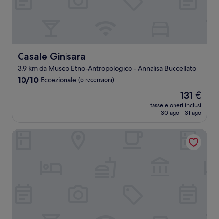
Casale Ginisara
Casale Ginisara
3,9 km da Museo Etno-Antropologico - Annalisa Buccellato
10.0
10/10
Eccezionale
(5 recensioni)
su
Il
131 €
10,
prezzo
Eccezionale,
tasse e oneri inclusi
attuale
30 ago - 31 ago
(5
è
recensioni)
131 €
Boa Vista