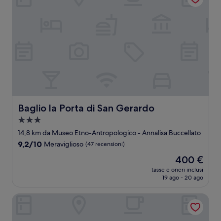
Baglio la Porta di San Gerardo
Baglio la Porta di San Gerardo
Struttura
a
14,8 km da Museo Etno-Antropologico - Annalisa Buccellato
3.0
9.2
9,2/10
Meraviglioso
(47 recensioni)
stelle
su
Il
400 €
10,
prezzo
Meraviglioso,
tasse e oneri inclusi
attuale
19 ago - 20 ago
(47
è
recensioni)
400 €
Candalù - Villa Giardinata