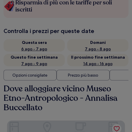
Risparmia di più con le tariffe per soli
iscritti
Controlla i prezzi per queste date
Questa sera
Domani
6 ago - 7 ago
7 ago - 8 ago
Questo fine settimana
Il prossimo fine settimana
7 ago - 9 ago
14 ago - 16 ago
Opzioni consigliate
Prezzo più basso
Di
Dove alloggiare vicino Museo
Etno-Antropologico - Annalisa
Buccellato
Hotel Sopra Le Mura