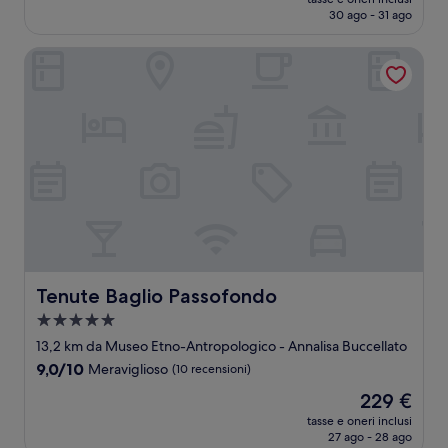
attuale
30 ago - 31 ago
(224
è
recensioni)
145 €
Tenute Baglio Passofondo
Tenute Baglio Passofondo
Tenute Baglio Passofondo
Struttura
a
13,2 km da Museo Etno-Antropologico - Annalisa Buccellato
5.0
9.0
9,0/10
Meraviglioso
(10 recensioni)
stelle
su
Il
229 €
10,
prezzo
Meraviglioso,
tasse e oneri inclusi
attuale
27 ago - 28 ago
(10