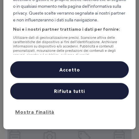
o in qualsiasi momento nella pagina dell'informativa sulla
privacy. Queste scelte verranno segnalate ai nostri partner
e non influenzeranno i dati sulla navigazione.
Noi e i nostri partner trattiamo i dati per fornire:
Utilizzare dati di geolocalizzazione precisi. Scansione attiva delle
caratteristiche del dispositivo ai fini dell’identificazione. Archiviare
informazioni su dispositivo e/o accedervi. Pubblicità e contenuti
Niti Palace
Niti Palace
personalizzati, misurazione delle prestazioni dei contenuti e degli
annunci, ricerche sul pubblico, sviluppo di servizi.
0,4 km da Museo Etno-Antropologico - Annalisa Buccellato
Elenco dei partner (fornitori)
10.0
10/10
Eccezionale
(1 recensione)
su
Accetto
Il
150 €
10,
prezzo
Eccezionale,
tasse e oneri inclusi
attuale
4 set - 5 set
(1
è
Rifiuta tutti
recensione)
150 €
Costamante Suites & Spa
Mostra finalità