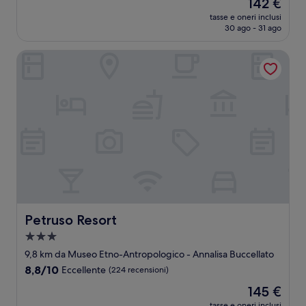
Il
142 €
10,
prezzo
Meraviglioso,
tasse e oneri inclusi
attuale
30 ago - 31 ago
(14
è
recensioni)
142 €
Petruso Resort
Petruso Resort
Petruso Resort
Struttura
a
9,8 km da Museo Etno-Antropologico - Annalisa Buccellato
3.0
8.8
8,8/10
Eccellente
(224 recensioni)
stelle
su
Il
145 €
10,
prezzo
Eccellente,
tasse e oneri inclusi