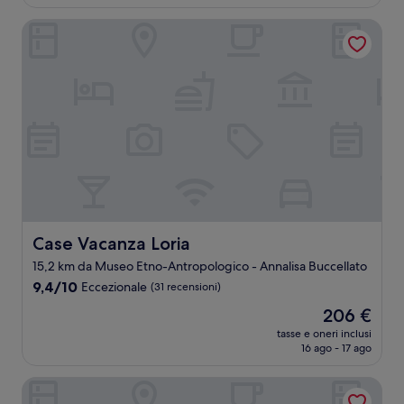
è
recensioni)
229 €
Case Vacanza Loria
Case Vacanza Loria
Case Vacanza Loria
15,2 km da Museo Etno-Antropologico - Annalisa Buccellato
9.4
9,4/10
Eccezionale
(31 recensioni)
su
Il
206 €
10,
prezzo
Eccezionale,
tasse e oneri inclusi
attuale
16 ago - 17 ago
(31
è
recensioni)
206 €
Baglio la Porta di San Gerardo