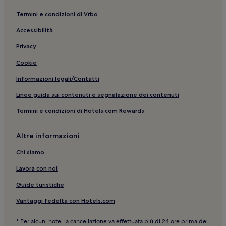
Cala Bianca: hotel nelle vicinanze
Termini e condizioni di Vrbo
Calatafimi: Hotel con parcheggio
Accessibilità
Castellammare del Golfo: Resort e hotel con spa
Privacy
Scopello: Hotel con animali ammessi
Cookie
Scopello: hotel
Informazioni legali/Contatti
Buseto Palizzolo: Hotel con animali ammessi
Linee guida sui contenuti e segnalazione dei contenuti
Partinico: B&B
Termini e condizioni di Hotels.com Rewards
Spiaggia dei Faraglioni: Hotel sulla spiaggia nelle
vicinanze
Altre informazioni
Spiaggia dei Faraglioni: Hotel con cucina nelle vicinanze
Chi siamo
Spiaggia di Calatubo: hotel nelle vicinanze
Lavora con noi
Balestrate: Hotel con parcheggio
Guide turistiche
Castellammare del Golfo: Ville
Vantaggi fedeltà con Hotels.com
Castellammare del Golfo: hotel a 3 stelle
Partinico: Hotel per famiglie
* Per alcuni hotel la cancellazione va effettuata più di 24 ore prima del