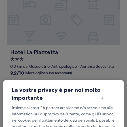
Hotel La Piazzetta
Hotel La Piazzetta
Struttura
a
0,3 km da Museo Etno-Antropologico - Annalisa Buccellato
3.0
9.2
9,2/10
Meraviglioso
(95 recensioni)
stelle
su
Il
137 €
10,
prezzo
Meraviglioso,
tasse e oneri inclusi
La vostra privacy è per noi molto
attuale
1 set - 2 set
(95
è
importante
recensioni)
137 €
Niti Palace
Insieme ai nostri
16
partner archiviamo e/o accediamo alle
informazioni sul dispositivo dell'utente, come gli ID univoci
nei cookie, per il trattamento dei dati personali. È possibile
accettare o gestire le proprie scelte facendo clic di seguito