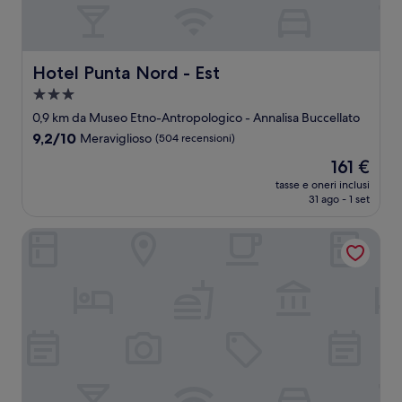
Hotel Punta Nord - Est
Hotel Punta Nord - Est
Struttura
a
0,9 km da Museo Etno-Antropologico - Annalisa Buccellato
3.0
9.2
9,2/10
Meraviglioso
(504 recensioni)
stelle
su
Il
161 €
10,
prezzo
Meraviglioso,
tasse e oneri inclusi
attuale
31 ago - 1 set
(504
è
recensioni)
161 €
Hotel Al Madarig