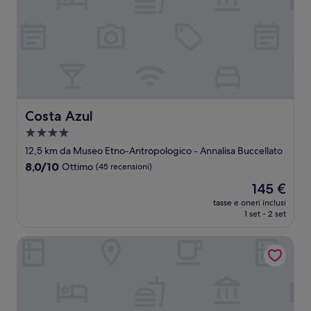
Costa Azul
Costa Azul
Struttura
a
12,5 km da Museo Etno-Antropologico - Annalisa Buccellato
4.0
8.0
8,0/10
Ottimo
(45 recensioni)
stelle
su
Il
145 €
10,
prezzo
Ottimo,
tasse e oneri inclusi
attuale
1 set - 2 set
(45
è
recensioni)
145 €
Il Baglio della Luna