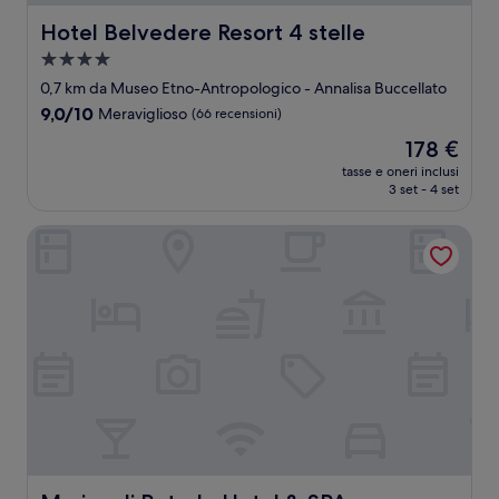
Hotel Belvedere Resort 4 stelle
Hotel Belvedere Resort 4 stelle
Struttura
a
0,7 km da Museo Etno-Antropologico - Annalisa Buccellato
4.0
9.0
9,0/10
Meraviglioso
(66 recensioni)
stelle
su
Il
178 €
10,
prezzo
Meraviglioso,
tasse e oneri inclusi
attuale
3 set - 4 set
(66
è
recensioni)
178 €
Marina di Petrolo Hotel & SPA