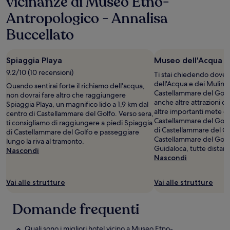
vicinanze di Museo Etno-
soggiorno
di
Antropologico - Annalisa
1
notte
Buccellato
per
2
adulti.
Spiaggia Playa
Museo dell'Acqua e 
Prezzi
9.2/10 (10 recensioni)
e
Ti stai chiedendo dove 
disponibilità
dell'Acqua e dei Mulini?
Quando sentirai forte il richiamo dell'acqua,
possono
Castellammare del Golf
non dovrai fare altro che raggiungere
cambiare.
anche altre attrazioni cul
Spiaggia Playa, un magnifico lido a 1,9 km dal
Potrebbero
altre importanti mete cul
centro di Castellammare del Golfo. Verso sera,
essere
Castellammare del Golfo
ti consigliamo di raggiungere a piedi Spiaggia
previste
di Castellammare del Go
di Castellammare del Golfo e passeggiare
condizioni
Castellammare del Golf
lungo la riva al tramonto.
aggiuntive.
Guidaloca, tutte distant
Nascondi
Nascondi
Vai alle strutture
Vai alle strutture
Domande frequenti
Quali sono i migliori hotel vicino a Museo Etno-