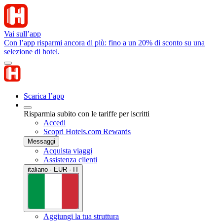
Vai sull’app
Con l’app risparmi ancora di più: fino a un 20% di sconto su una
selezione di hotel.
Scarica l’app
Risparmia subito con le tariffe per iscritti
Accedi
Scopri Hotels.com Rewards
Messaggi
Acquista viaggi
Assistenza clienti
italiano · EUR · IT
Aggiungi la tua struttura