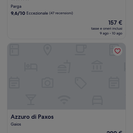
a
Parga
4.0
9.6
9,6/10
Eccezionale
(47 recensioni)
stelle
su
Il
157 €
10,
prezzo
Eccezionale,
tasse e oneri inclusi
attuale
9 ago - 10 ago
(47
è
recensioni)
157 €
Azzuro di Paxos
Azzuro di Paxos
Azzuro di Paxos
Gaios
Il