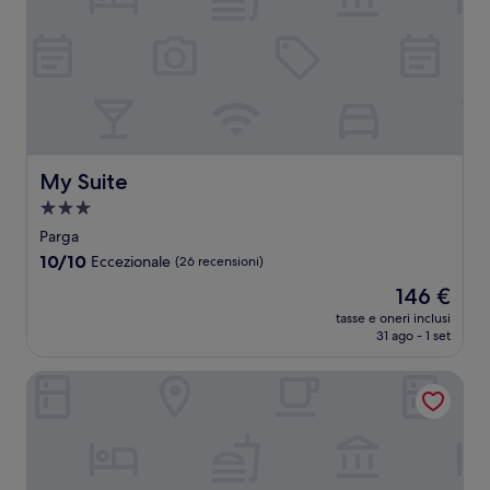
My Suite
My Suite
Struttura
a
Parga
3.0
10.0
10/10
Eccezionale
(26 recensioni)
stelle
su
Il
146 €
10,
prezzo
Eccezionale,
tasse e oneri inclusi
attuale
31 ago - 1 set
(26
è
recensioni)
146 €
San Nectarios Hotel