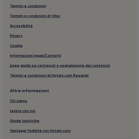
Termini e condizioni
Ágios Sóstis: hotel nelle vicinanze
Termini e condizioni di Vrbo
Parga: Ville
Accessibilità
Spiaggia di Lichnos: Hotel sulla spiaggia nelle vicinanze
Privacy
Baia di Odisseo: hotel nelle vicinanze
Cookie
Parga: Hotel con colazione gratuita
Parga: Hotel per famiglie
Informazioni legali/Contatti
Tsouknida: hotel
Linee guida sui contenuti e segnalazione dei contenuti
Ammoudia: hotel
Termini e condizioni di Hotels.com Rewards
Parga: Hotel con animali ammessi
Altre informazioni
Spiaggia di Lichnos: hotel nelle vicinanze
Chi siamo
Spiaggia di Lichnos: Hotel con palestra nelle vicinanze
Lavora con noi
Fanari: hotel
Parga: hotel a 4 stelle
Guide turistiche
Parga: Aparthotel
Vantaggi fedeltà con Hotels.com