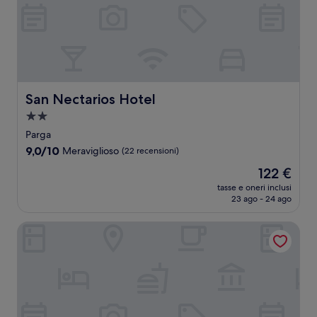
San Nectarios Hotel
San Nectarios Hotel
Struttura
a
Parga
2.0
9.0
9,0/10
Meraviglioso
(22 recensioni)
stelle
su
Il
122 €
10,
prezzo
Meraviglioso,
tasse e oneri inclusi
attuale
23 ago - 24 ago
(22
è
recensioni)
122 €
Dim House