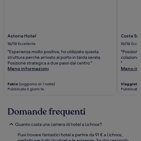
Astoria Hotel
Costa Sm
10/10
Eccellente
10/10
Eccel
"Esperienza molto positiva, ho utilizzato questa
"Posizione 
struttura perché arrivato al porto in tarda serata.
colazione 
Posizione strategica a due passi dal centro."
"
Meno informazioni
Meno inf
Fabio
(soggiorno di 1 notte)
Viaggiato
Pubblicata 6 giorni fa
Pubblicata 
Domande frequenti
Quanto costa una camera di hotel a Lichnos?
Puoi trovare fantastici hotel a partire da 91 € a Lichnos,
perfetti per tutti i budget e le esigenze. Se stai cercando