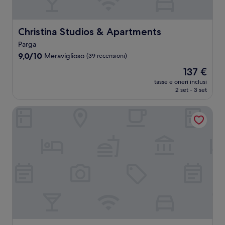
Christina Studios & Apartments
Christina Studios & Apartments
Parga
9.0
9,0/10
Meraviglioso
(39 recensioni)
su
Il
137 €
10,
prezzo
Meraviglioso,
tasse e oneri inclusi
attuale
2 set - 3 set
(39
è
recensioni)
137 €
Leda suites