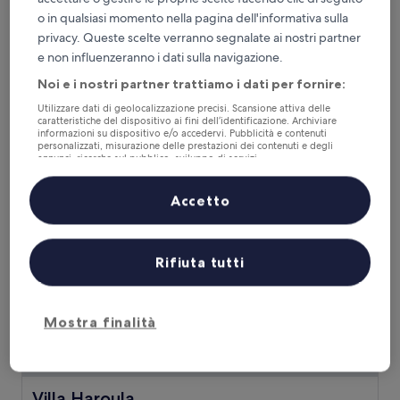
Dracos Hotel
o in qualsiasi momento nella pagina dell'informativa sulla
Dracos Hotel
privacy. Queste scelte verranno segnalate ai nostri partner
Struttura
e non influenzeranno i dati sulla navigazione.
a
Parga
3.0
Noi e i nostri partner trattiamo i dati per fornire:
8.8
8,8/10
Eccellente
(15 recensioni)
stelle
su
Utilizzare dati di geolocalizzazione precisi. Scansione attiva delle
Il
175 €
10,
caratteristiche del dispositivo ai fini dell’identificazione. Archiviare
prezzo
Eccellente,
tasse e oneri inclusi
informazioni su dispositivo e/o accedervi. Pubblicità e contenuti
attuale
personalizzati, misurazione delle prestazioni dei contenuti e degli
29 ago - 30 ago
(15
è
annunci, ricerche sul pubblico, sviluppo di servizi.
recensioni)
175 €
Elenco dei partner (fornitori)
Villa Haroula
Accetto
Rifiuta tutti
Mostra finalità
Villa Haroula
Villa Haroula