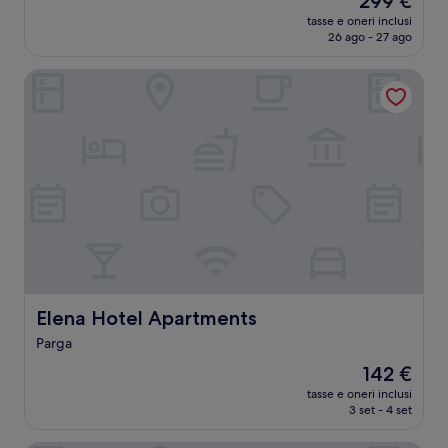
299 €
prezzo
tasse e oneri inclusi
attuale
26 ago - 27 ago
è
299 €
Elena Hotel Apartments
Elena Hotel Apartments
Elena Hotel Apartments
Parga
Il
142 €
prezzo
tasse e oneri inclusi
attuale
3 set - 4 set
è
142 €