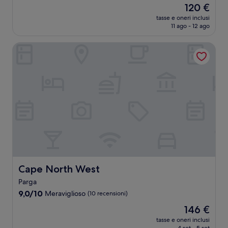
Il
120 €
10,
prezzo
Meraviglioso,
tasse e oneri inclusi
attuale
11 ago - 12 ago
(62
è
recensioni)
120 €
Cape North West
Cape North West
Cape North West
Parga
9.0
9,0/10
Meraviglioso
(10 recensioni)
su
Il
146 €
10,
prezzo
Meraviglioso,
tasse e oneri inclusi
attuale