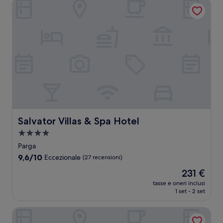
Salvator Villas & Spa Hotel
Salvator Villas & Spa Hotel
Salvator Villas & Spa Hotel
Struttura
a
Parga
4.0
9.6
9,6/10
Eccezionale
(27 recensioni)
stelle
su
Il
231 €
10,
prezzo
Eccezionale,
tasse e oneri inclusi
attuale
1 set - 2 set
(27
è
recensioni)
231 €
Villa Apollo Parga