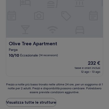
Olive Tree Apartment
Olive Tree Apartment
Parga
10.0
10/10
Eccezionale
(14 recensioni)
su
Il
232 €
10,
prezzo
Eccezionale,
tasse e oneri inclusi
attuale
12 ago - 13 ago
(14
è
recensioni)
232 €
Prezzo
Prezzo a notte più basso trovato nelle ultime 24 ore, per un soggiorno di 1
notte per 2 adulti. Prezzi e disponibilità possono cambiare. Potrebbero
a
essere previste condizioni aggiuntive.
notte
più
basso
Visualizza tutte le strutture
trovato