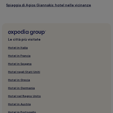
Spiaggia di Agios Giannakis: hotel nelle vicinanze
Kanallaki: hotel
Spiaggia di Kryonéri: hotel nelle vicinanze
Spiaggia di Agios Giannakis: Ville
Parga: Hotel economici
Le città più visitate
Palude di Kalodiki: hotel nelle vicinanze
Hotel in Italia
Spiaggia di Lichnos: Appartamenti
Hotel in Francia
Parga: hotel
Hotel in Spagna
Museo dell'Olio d'Oliva Paragaea: hotel nelle vicinanze
Hotel negli Stati Uniti
Margariti: hotel
Hotel in Grecia
Parga: Hotel di lusso
Spiaggia di Agios Giannakis: Hotel sulla spiaggia nelle
Hotel in Germania
vicinanze
Hotel nel Regno Unito
Necromanteion: hotel nelle vicinanze
Hotel in Austria
Antica Efira: hotel nelle vicinanze
Hotel in Portogallo