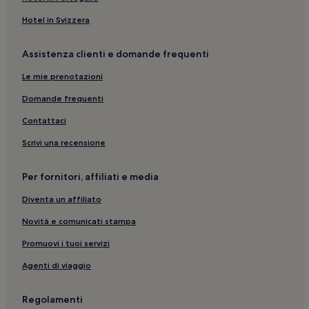
Parga: hotel a 3 stelle
Hotel in Svizzera
Loutsa: hotel
Alonáki: hotel nelle vicinanze
Assistenza clienti e domande frequenti
Agia Kiriaki: hotel
Le mie prenotazioni
Spiaggia di Lichnos: Hotel economici nelle vicinanze
Domande frequenti
Cascata Anthousa: hotel nelle vicinanze
Contattaci
Spiaggia di Agios Giannakis: Hotel con parcheggio nelle
vicinanze
Scrivi una recensione
Spiaggia di Agios Giannakis: Appartamenti
Per fornitori, affiliati e media
Skála: hotel nelle vicinanze
Diventa un affiliato
Elina: hotel nelle vicinanze
Novità e comunicati stampa
Castello di Parga: hotel nelle vicinanze
Promuovi i tuoi servizi
Karavostasi: hotel
Agenti di viaggio
Castello di Anthousa: hotel nelle vicinanze
Parga: Hotel con piscina
Regolamenti
Agia: hotel