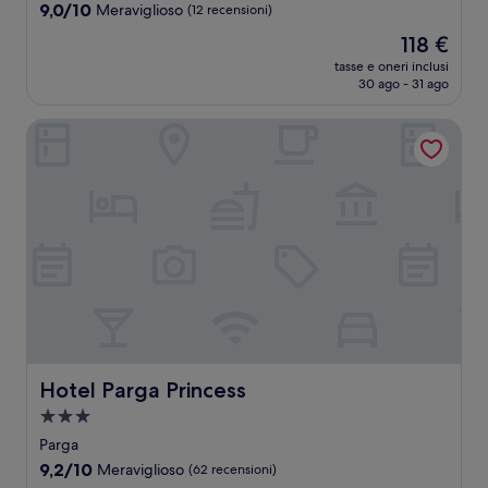
9.0
9,0/10
Meraviglioso
(12 recensioni)
su
Il
118 €
10,
prezzo
Meraviglioso,
tasse e oneri inclusi
attuale
30 ago - 31 ago
(12
è
recensioni)
118 €
Hotel Parga Princess
Hotel Parga Princess
Hotel Parga Princess
Struttura
a
Parga
3.0
9.2
9,2/10
Meraviglioso
(62 recensioni)
stelle
su