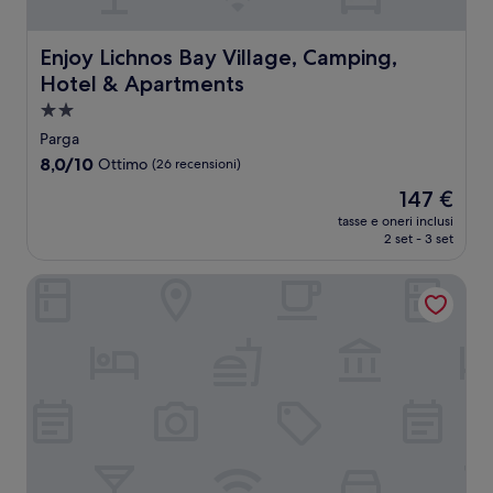
Enjoy Lichnos Bay Village, Camping, Hotel & Apartments
Enjoy Lichnos Bay Village, Camping,
Hotel & Apartments
Struttura
a
Parga
2.0
8.0
8,0/10
Ottimo
(26 recensioni)
stelle
su
Il
147 €
10,
prezzo
Ottimo,
tasse e oneri inclusi
attuale
2 set - 3 set
(26
è
recensioni)
147 €
Lichnos Beach Hotel & Suites