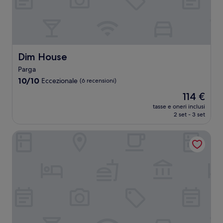
Dim House
Dim House
Parga
10.0
10/10
Eccezionale
(6 recensioni)
su
Il
114 €
10,
prezzo
Eccezionale,
tasse e oneri inclusi
attuale
2 set - 3 set
(6
è
recensioni)
114 €
Christina Studios & Apartments