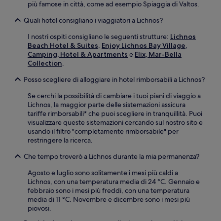
più famose in città, come ad esempio Spiaggia di Valtos.
Quali hotel consigliano i viaggiatori a Lichnos?
I nostri ospiti consigliano le seguenti strutture:
Lichnos
Beach Hotel & Suites
,
Enjoy Lichnos Bay Village,
Camping, Hotel & Apartments
e
Elix, Mar-Bella
Collection
.
Posso scegliere di alloggiare in hotel rimborsabili a Lichnos?
Se cerchi la possibilità di cambiare i tuoi piani di viaggio a
Lichnos, la maggior parte delle sistemazioni assicura
tariffe rimborsabili* che puoi scegliere in tranquillità. Puoi
visualizzare queste sistemazioni cercando sul nostro sito e
usando il filtro "completamente rimborsabile" per
restringere la ricerca.
Che tempo troverò a Lichnos durante la mia permanenza?
Agosto e luglio sono solitamente i mesi più caldi a
Lichnos, con una temperatura media di 24 °C. Gennaio e
febbraio sono i mesi più freddi, con una temperatura
media di 11 °C. Novembre e dicembre sono i mesi più
piovosi.