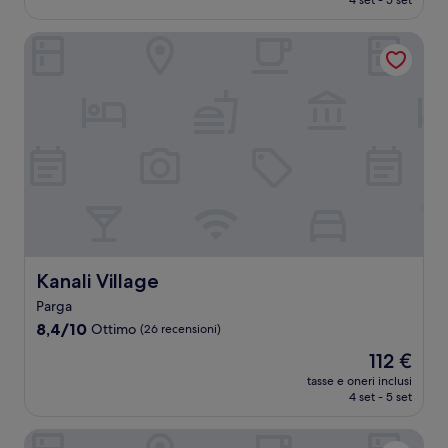
4 set - 5 set
(10
è
recensioni)
146 €
Kanali Village
Kanali Village
Kanali Village
Parga
8.4
8,4/10
Ottimo
(26 recensioni)
su
Il
112 €
10,
prezzo
Ottimo,
tasse e oneri inclusi
attuale
4 set - 5 set
(26
è
recensioni)
112 €
Irida Parga