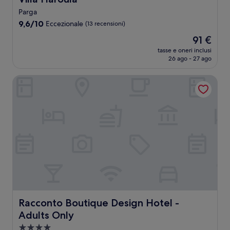
Parga
9.6
9,6/10
Eccezionale
(13 recensioni)
su
Il
91 €
10,
prezzo
Eccezionale,
tasse e oneri inclusi
attuale
26 ago - 27 ago
(13
è
recensioni)
91 €
Racconto Boutique Design Hotel - Adults Only
Racconto Boutique Design Hotel - Adults Only
Racconto Boutique Design Hotel -
Adults Only
Struttura