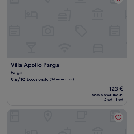
Villa Apollo Parga
Villa Apollo Parga
Parga
9.6
9,6/10
Eccezionale
(34 recensioni)
su
Il
123 €
10,
prezzo
Eccezionale,
tasse e oneri inclusi
attuale
2 set - 3 set
(34
è
recensioni)
123 €
My Suite