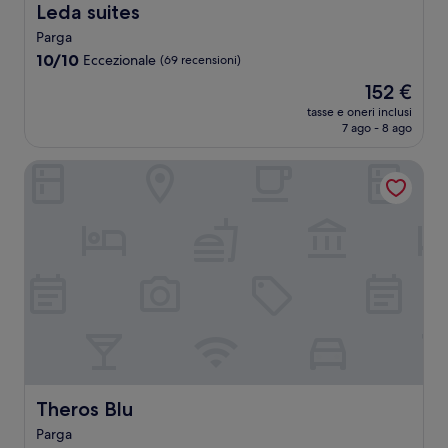
Leda suites
Leda suites
Parga
10.0
10/10
Eccezionale
(69 recensioni)
su
Il
152 €
10,
prezzo
Eccezionale,
tasse e oneri inclusi
attuale
7 ago - 8 ago
(69
è
recensioni)
152 €
Theros Blu
Theros Blu
Theros Blu
Parga