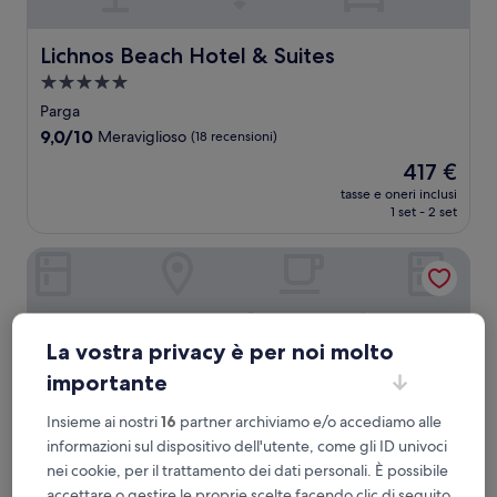
Lichnos Beach Hotel & Suites
Lichnos Beach Hotel & Suites
Struttura
a
Parga
5.0
9.0
9,0/10
Meraviglioso
(18 recensioni)
stelle
su
Il
417 €
10,
prezzo
Meraviglioso,
tasse e oneri inclusi
attuale
1 set - 2 set
(18
è
recensioni)
417 €
Dracos Hotel
La vostra privacy è per noi molto
importante
Insieme ai nostri
16
partner archiviamo e/o accediamo alle
informazioni sul dispositivo dell'utente, come gli ID univoci
nei cookie, per il trattamento dei dati personali. È possibile
accettare o gestire le proprie scelte facendo clic di seguito