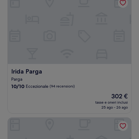
Irida Parga
Irida Parga
Parga
10.0
10/10
Eccezionale
(94 recensioni)
su
Il
302 €
10,
prezzo
Eccezionale,
tasse e oneri inclusi
attuale
25 ago - 26 ago
(94
è
recensioni)
302 €
Olive Tree Apartment