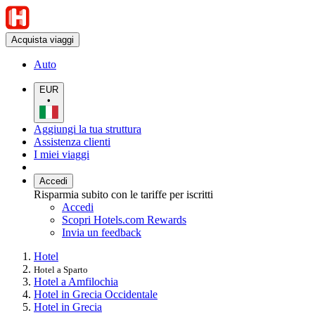
Acquista viaggi
Auto
EUR
•
Aggiungi la tua struttura
Assistenza clienti
I miei viaggi
Accedi
Risparmia subito con le tariffe per iscritti
Accedi
Scopri Hotels.com Rewards
Invia un feedback
Hotel
Hotel a Sparto
Hotel a Amfilochia
Hotel in Grecia Occidentale
Hotel in Grecia