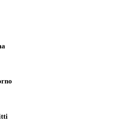
ma
orno
tti