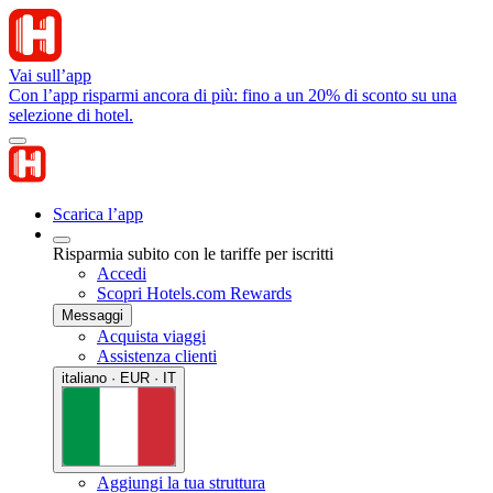
Vai sull’app
Con l’app risparmi ancora di più: fino a un 20% di sconto su una
selezione di hotel.
Scarica l’app
Risparmia subito con le tariffe per iscritti
Accedi
Scopri Hotels.com Rewards
Messaggi
Acquista viaggi
Assistenza clienti
italiano · EUR · IT
Aggiungi la tua struttura