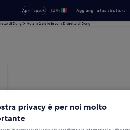
•
Apri l’app
EUR
Aggiungi la tua struttura
tretto di Dong
Hotel a 2 stelle in zona Distretto di Dong
ostra privacy è per noi molto
rtante
 nostri
16
partner archiviamo e/o accediamo alle informazioni sul disposit