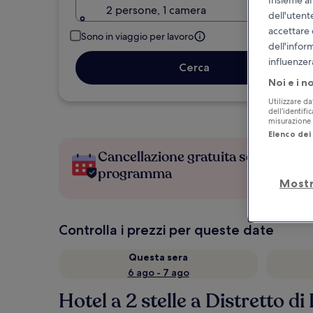
2 persone, 1 camera
dell'utent
accettare 
Sono in viaggio per lavoro
dell'infor
influenzer
Cerca
Noi e i n
Utilizzare da
dell’identifi
misurazione d
Elenco dei 
Cancellazione gratuita se cambi
programma
Mostr
Controlla i prezzi per queste date
Questa sera
6 ago - 7 ago
Hotel a 2 stelle a Distretto d