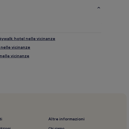
ywalk: hotel nelle vicinanze
 nelle vicinanze
nelle vicinanze
 nelle vicinanze
e gratuita
l Airport: hotel nelle vicinanze
i
Altre informazioni
lle vicinanze
dizioni
Chi siamo