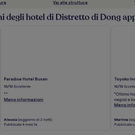
ture
Vai alle strutture
i degli hotel di Distretto di Dong app
Paradise Hotel Busan
Toyoko Inn
Paradise Hotel Busan
Toyoko In
10/10
Eccellente
10/10
Eccell
"."
"Ottimo hot
Meno informazioni
negozi e be
Meno inf
Alessia
(soggiorno di 2 notti)
Martina
(sog
Pubblicata 4 mesi fa
Pubblicata u