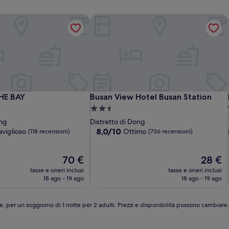
HE BAY
Busan View Hotel Busan Station
HE BAY
Busan View Hotel Busan Station
HE BAY
Busan View Hotel Busan Station
Struttura
a
ong
Distretto di Dong
2.5
8.0
8,0/10
viglioso
Ottimo
(118 recensioni)
(736 recensioni)
su
stelle
10,
,
Il
Ottimo,
Il
70 €
28 €
prezzo
(736
prezzo
tasse e oneri inclusi
tasse e oneri inclusi
attuale
recensioni)
attuale
18 ago - 19 ago
18 ago - 19 ago
è
è
70 €
28 €
e, per un soggiorno di 1 notte per 2 adulti. Prezzi e disponibilità possono cambiar