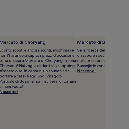
Mercato di Choryang
Mercato di Busanjin
Sconti, sconti e ancora sconti, insomma se
Se la ricerca dell'affare perfe
non l'hai ancora capito i prezzi d'occasione
un sapore speciale, allora im
sono di casa a Mercato di Choryang in zona
nell'atmosfera che si respira
Choryang! Hai voglia di darti allo shopping
Busanjin in zona Distretto di
sfrenato o sei in cerca di un souvenir da
Nascondi
portare a casa? Raggiungi Villaggio
Portuale di Busan e non rischierai di tornare
a mani vuote!
Nascondi