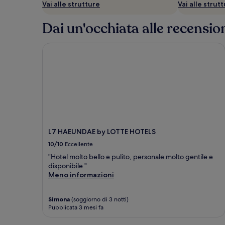
Vai alle strutture
Vai alle strut
aggiuntive.
Dai un'occhiata alle recension
L7 HAEUNDAE by LOTTE HOTELS
L7 HAEUNDAE by LOTTE HOTELS
10/10
Eccellente
"Hotel molto bello e pulito, personale molto gentile e
disponibile "
Meno informazioni
Simona
(soggiorno di 3 notti)
Pubblicata 3 mesi fa