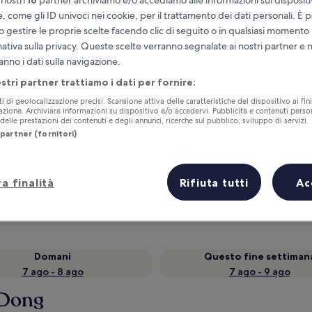
e, come gli ID univoci nei cookie, per il trattamento dei dati personali. È p
o gestire le proprie scelte facendo clic di seguito o in qualsiasi momento
mativa sulla privacy. Queste scelte verranno segnalate ai nostri partner e 
anno i dati sulla navigazione.
ostri partner trattiamo i dati per fornire:
ti di geolocalizzazione precisi. Scansione attiva delle caratteristiche del dispositivo ai fini
cazione. Archiviare informazioni su dispositivo e/o accedervi. Pubblicità e contenuti person
elle prestazioni dei contenuti e degli annunci, ricerche sul pubblico, sviluppo di servizi.
partner (fornitori)
Accumula vantaggi con ogni notte di
soggiorno
a finalità
Rifiuta tutti
Ac
Domani
Questo fine settiman
7 ago - 8 ago
7 ago - 9 ago
i Dong