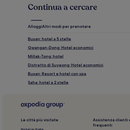
Continua a cercare
Alloggi
Altri modi per prenotare
Busan: hotel a 5 stelle
Gwangan-Dong: Hotel economici
Millak-Tong: hotel
Distretto di Suyeong: Hotel economici
Busan: Resort e hotel con spa
Saha: hotel a 2 stelle
Stazione di Centrum City: hotel nelle vicinanze
Busan: Hotel LGBTQIA+
Stazione di Busan Dongnae: hotel nelle vicinanze
Stazione di Busan Jaesong: hotel nelle vicinanze
Le città più visitate
Assistenza client
frequenti
Mercato Bupyeong Kkangtong: hotel nelle vicinanz
Hotel in Italia