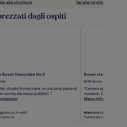
Vai alle strutture
Vai alle strutture
rezzati dagli ospiti
 Busan Haeundae No.2
Busan station city hote
n Busan Haeundae No.2
Busan station city hot
ente
8/10
Buono
el, situato fronte mare, in una zona piena di
"Camera spaziosa e bella
n servita dai mezzi pubblici. "
rivedere. Colazione con p
ormazioni
Meno informazioni
giorno di 4 notti)
Maurizio
(soggiorno di 3 no
n anno fa
Pubblicata un anno fa