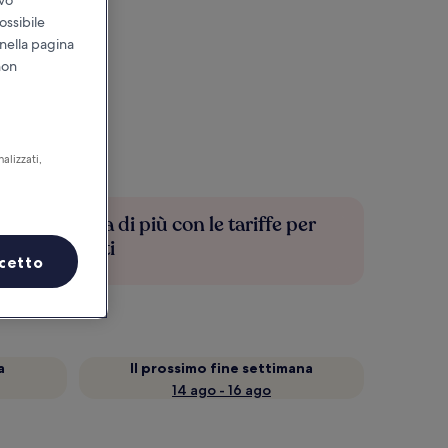
ossibile
 nella pagina
non
alizzati,
Risparmia di più con le tariffe per
soli iscritti
cetto
a
Il prossimo fine settimana
14 ago - 16 ago