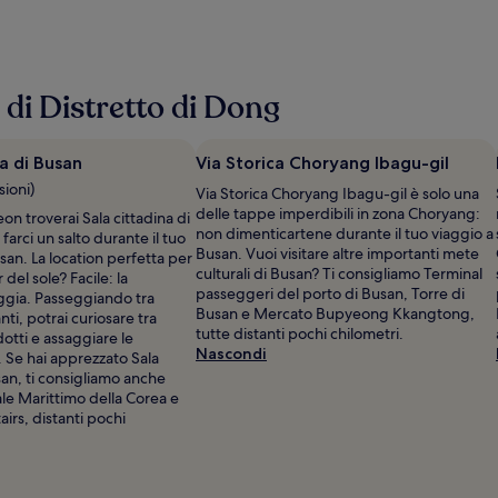
e di Distretto di Dong
na di Busan
Via Storica Choryang Ibagu-gil
sioni)
Via Storica Choryang Ibagu-gil è solo una
delle tappe imperdibili in zona Choryang:
n troverai Sala cittadina di
non dimenticartene durante il tuo viaggio a
farci un salto durante il tuo
Busan. Vuoi visitare altre importanti mete
an. La location perfetta per
culturali di Busan? Ti consigliamo Terminal
r del sole? Facile: la
passeggeri del porto di Busan, Torre di
ggia. Passeggiando tra
Busan e Mercato Bupyeong Kkangtong,
nti, potrai curiosare tra
tutte distanti pochi chilometri.
dotti e assaggiare le
Nascondi
i. Se hai apprezzato Sala
san, ti consigliamo anche
e Marittimo della Corea e
airs, distanti pochi