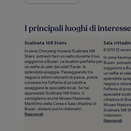
più
basso
trovato
nelle
ultime
I principali luoghi di interess
24
ore,
per
Scalinata 168 Stairs
Sala cittadi
un
soggiorno
8.0/10 (3 recen
In zona Choryang troverai Scalinata 168
di
Stairs: potresti farci un salto durante il tuo
In zona Seomyeo
1
soggiorno a Busan. La location perfetta per
Busan: potresti 
notte
un selfie al calar del sole? Facile: la
soggiorno a Bus
per
splendida spiaggia. Passeggiando tra
un selfie al cala
2
negozi e ottimi ristoranti di pesce, potrai
splendida spia
adulti.
curiosare tra l'offerta di prodotti e
negozi e ristora
Prezzi
assaggiare le specialità locali. Se hai
l'offerta di pro
e
apprezzato Scalinata 168 Stairs, ti
specialità local
disponibilità
consigliamo anche Museo Nazionale
cittadina di Bu
possono
Marittimo della Corea e Sala cittadina di
Museo Nazional
cambiare.
Busan, distanti pochi chilometri.
Scalinata 168 St
Potrebbero
Nascondi
chilometri.
essere
Nascondi
previste
condizioni