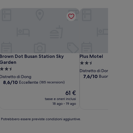
Brown Dot Busan Station Sky Garden
Plus Motel
Brown Dot Busan Station Sky Garden
Plus Motel
Brown Dot Busan Station Sky
Plus Motel
Garden
Struttura
Struttura
a
Distretto di Dong
a
2.5
7.6
7,6/10
Buono
Distretto di Dong
(71 recension
su
2.5
8.6
stelle
8,6/10
Eccellente
(185 recensioni)
10,
su
stelle
Il
Buono,
61 €
10,
prezzo
(71
Eccellente,
tasse e oneri inclusi
tasse
attuale
recensioni)
(185
18 ago - 19 ago
è
recensioni)
61 €
e. Potrebbero essere previste condizioni aggiuntive.