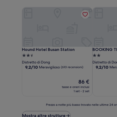
Hound Hotel Busan Station
BOOKING T
Hound Hotel Busan Station
BOOKING T
Hound Hotel Busan Station
BOOKING T
Struttura
Struttura
a
a
Distretto di Dong
Distretto di D
2.5
2.0
9.2
9.2
9,2/10
9,2/10
Meraviglioso
Mera
(610 recensioni)
su
su
stelle
stelle
10,
10,
Meraviglioso,
Il
Meraviglioso
86 €
(610
prezzo
(118
tasse e oneri inclusi
recensioni)
attuale
recensioni)
1 set - 2 set
è
86 €
Prezzo
Prezzo a notte più basso trovato nelle ultime 24 or
a
notte
Mostra altre strutture