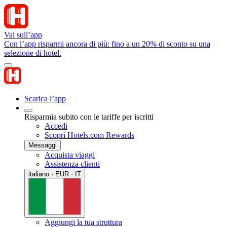
Vai sull’app
Con l’app risparmi ancora di più: fino a un 20% di sconto su una
selezione di hotel.
Scarica l’app
Risparmia subito con le tariffe per iscritti
Accedi
Scopri Hotels.com Rewards
Messaggi
Acquista viaggi
Assistenza clienti
italiano · EUR · IT
Aggiungi la tua struttura