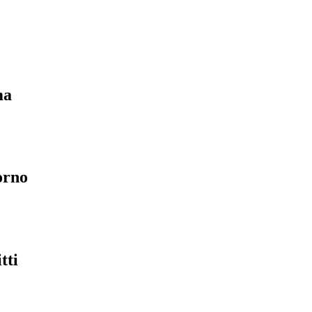
ma
orno
tti