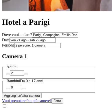
Hotel a Parigi
Dove vuoi andare?
Date
Persone
Camera 1
Adulti
Bambini
Da 0 a 17 anni
Aggiungi un’altra camera
Vuoi prenotare 9 o più camere?
Fatto