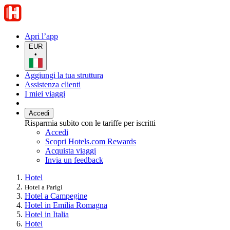
Apri l’app
EUR
•
Aggiungi la tua struttura
Assistenza clienti
I miei viaggi
Accedi
Risparmia subito con le tariffe per iscritti
Accedi
Scopri Hotels.com Rewards
Acquista viaggi
Invia un feedback
Hotel
Hotel a Parigi
Hotel a Campegine
Hotel in Emilia Romagna
Hotel in Italia
Hotel