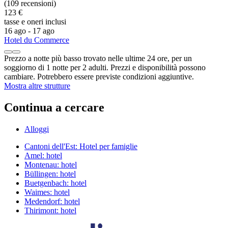
(109 recensioni)
123 €
tasse e oneri inclusi
16 ago - 17 ago
Hotel du Commerce
Prezzo a notte più basso trovato nelle ultime 24 ore, per un
soggiorno di 1 notte per 2 adulti. Prezzi e disponibilità possono
cambiare. Potrebbero essere previste condizioni aggiuntive.
Mostra altre strutture
Continua a cercare
Alloggi
Cantoni dell'Est: Hotel per famiglie
Amel: hotel
Montenau: hotel
Büllingen: hotel
Buetgenbach: hotel
Waimes: hotel
Medendorf: hotel
Thirimont: hotel