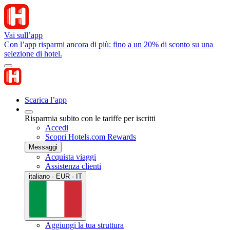
Vai sull’app
Con l’app risparmi ancora di più: fino a un 20% di sconto su una
selezione di hotel.
Scarica l’app
Risparmia subito con le tariffe per iscritti
Accedi
Scopri Hotels.com Rewards
Messaggi
Acquista viaggi
Assistenza clienti
italiano · EUR · IT
Aggiungi la tua struttura