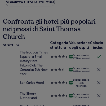
basso
Visualizza tutte le strutture
trovato
nelle
ultime
24
Confronta gli hotel più popolari
ore,
nei pressi di Saint Thomas
per
un
Church
soggiorno
di
Categoria
Valutazione
Colazion
1
Struttura
struttura
degli ospiti
inclusa
notte
The Iroquois Times
per
Eccezionale
Square, a Small
Struttura
2
9.6
1.774 recensioni
Luxury Hotel
a
adulti.
4.5
Hilton Club The
Prezzi
Eccezionale
stelle
Central at 5th New
Struttura
e
9.6
1.012 recensioni
York
a
disponibilità
3.5
possono
Eccezionale
stelle
cambiare.
San Carlos Hotel
Struttura
9.6
1.833
recensioni
Potrebbero
a
essere
4.5
The Sherry
Eccezionale
previste
stelle
Struttura
9.6
Netherland
636 recensioni
condizioni
a
aggiuntive.
4.5
Eccezionale