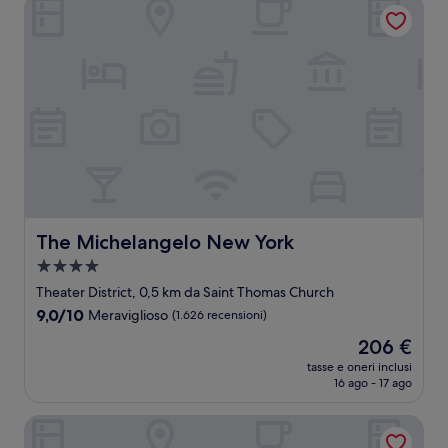
The Michelangelo New York
The Michelangelo New York
The Michelangelo New York
Struttura
a
Theater District, 0,5 km da Saint Thomas Church
4.0
9.0
9,0/10
Meraviglioso
(1.626 recensioni)
stelle
su
Il
206 €
10,
prezzo
Meraviglioso,
tasse e oneri inclusi
attuale
16 ago - 17 ago
(1.626
è
recensioni)
206 €
The Bayard