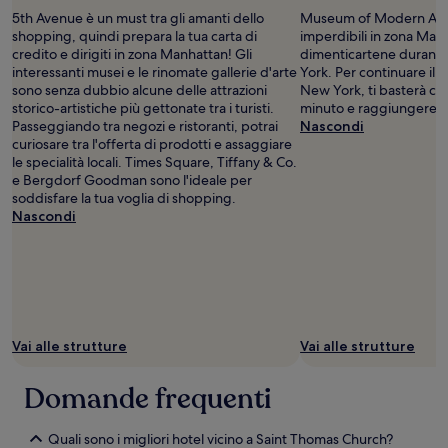
5th Avenue è un must tra gli amanti dello
Museum of Modern Art è
shopping, quindi prepara la tua carta di
imperdibili in zona Man
credito e dirigiti in zona Manhattan! Gli
dimenticartene durante 
interessanti musei e le rinomate gallerie d'arte
York. Per continuare il t
sono senza dubbio alcune delle attrazioni
New York, ti basterà c
storico-artistiche più gettonate tra i turisti.
minuto e raggiungere Ra
Passeggiando tra negozi e ristoranti, potrai
Nascondi
curiosare tra l'offerta di prodotti e assaggiare
le specialità locali. Times Square, Tiffany & Co.
e Bergdorf Goodman sono l'ideale per
soddisfare la tua voglia di shopping.
Nascondi
Vai alle strutture
Vai alle strutture
Domande frequenti
Quali sono i migliori hotel vicino a Saint Thomas Church?