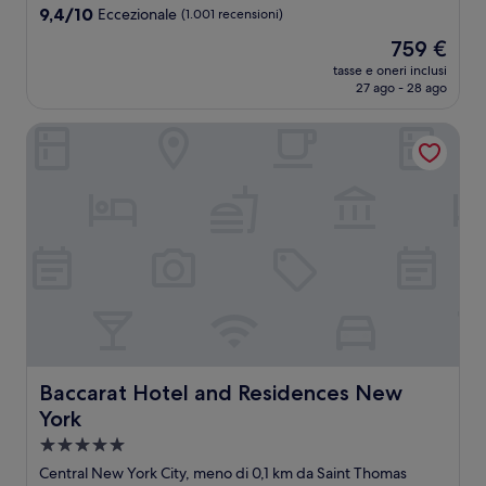
5.0
9.4
9,4/10
Eccezionale
(1.001 recensioni)
stelle
su
Il
759 €
10,
prezzo
Eccezionale,
tasse e oneri inclusi
attuale
27 ago - 28 ago
(1.001
è
recensioni)
759 €
Baccarat Hotel and Residences New York
Baccarat Hotel and Residences New York
Baccarat Hotel and Residences New
York
Struttura
a
Central New York City, meno di 0,1 km da Saint Thomas