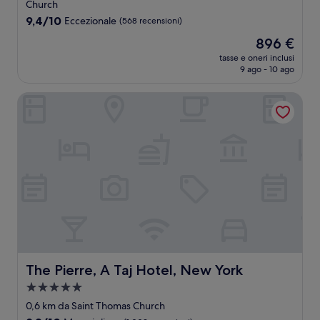
5.0
Church
stelle
9.4
9,4/10
Eccezionale
(568 recensioni)
su
Il
896 €
10,
prezzo
Eccezionale,
tasse e oneri inclusi
attuale
9 ago - 10 ago
(568
è
recensioni)
896 €
The Pierre, A Taj Hotel, New York
The Pierre, A Taj Hotel, New York
The Pierre, A Taj Hotel, New York
Struttura
a
0,6 km da Saint Thomas Church
5.0