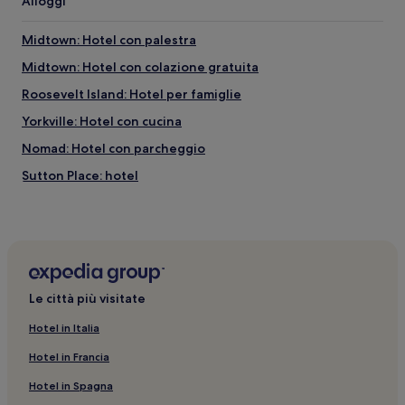
Alloggi
Midtown: Hotel con palestra
Midtown: Hotel con colazione gratuita
Roosevelt Island: Hotel per famiglie
Yorkville: Hotel con cucina
Nomad: Hotel con parcheggio
Sutton Place: hotel
Manhattan: Hotel con servizi business
Roosevelt Island: hotel a 5 stelle
Manhattan: hotel
Hell's Kitchen: Hotel per famiglie
Le città più visitate
New York: Hotel con colazione gratuita
Hotel in Italia
Manhattan: Hotel economici
Hotel in Francia
Madison Avenue: hotel a 4 stelle
Hotel in Spagna
Via dei ristoranti: Hotel con colazione gratuita nelle