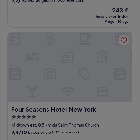
9,2/10
Meraviglioso
(1.006 recensioni)
stelle
su
Il
243 €
10,
prezzo
Meraviglioso,
tasse e oneri inclusi
attuale
9 ago - 10 ago
(1.006
è
recensioni)
243 €
Four Seasons Hotel New York
Four Seasons Hotel New York
Four Seasons Hotel New York
Struttura
a
Midtown est, 0,5 km da Saint Thomas Church
5.0
9.4
9,4/10
Eccezionale
(130 recensioni)
stelle
su