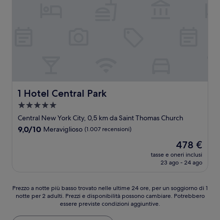
1 Hotel Central Park
1 Hotel Central Park
Struttura
a
Central New York City, 0,5 km da Saint Thomas Church
5.0
9.0
9,0/10
Meraviglioso
(1.007 recensioni)
stelle
su
Il
478 €
10,
prezzo
Meraviglioso,
tasse e oneri inclusi
attuale
23 ago - 24 ago
(1.007
è
recensioni)
478 €
Prezzo
Prezzo a notte più basso trovato nelle ultime 24 ore, per un soggiorno di 1
notte per 2 adulti. Prezzi e disponibilità possono cambiare. Potrebbero
a
essere previste condizioni aggiuntive.
notte
più