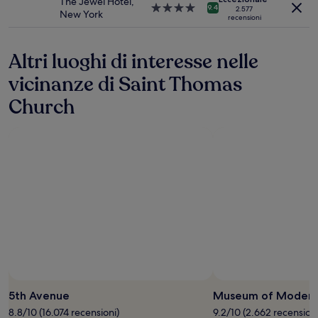
The Jewel Hotel,
stelle
Struttura
9.4
2.577
New York
recensioni
a
4.0
stelle
Altri luoghi di interesse nelle
vicinanze di Saint Thomas
Church
5th Avenue
Museum of Modern
8.8/10 (16.074 recensioni)
9.2/10 (2.662 recensioni