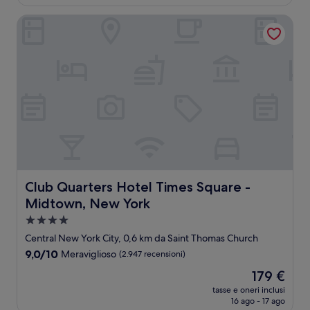
è
recensioni)
215 €
Club Quarters Hotel Times Square - Midtown, New York
Club Quarters Hotel Times Square - Midtown, New York
Club Quarters Hotel Times Square -
Midtown, New York
Struttura
a
Central New York City, 0,6 km da Saint Thomas Church
4.0
9.0
9,0/10
Meraviglioso
(2.947 recensioni)
stelle
su
Il
179 €
10,
prezzo
Meraviglioso,
tasse e oneri inclusi
attuale
16 ago - 17 ago
(2.947