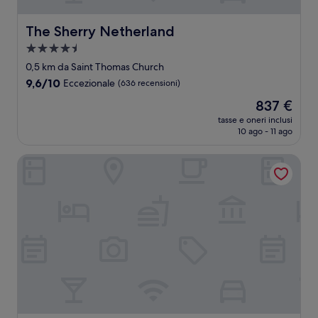
The Sherry Netherland
The Sherry Netherland
Struttura
a
0,5 km da Saint Thomas Church
4.5
9.6
9,6/10
Eccezionale
(636 recensioni)
stelle
su
Il
837 €
10,
prezzo
Eccezionale,
tasse e oneri inclusi
attuale
10 ago - 11 ago
(636
è
recensioni)
837 €
The Jewel Hotel, New York