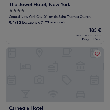
The Jewel Hotel, New York
The Jewel Hotel, New York
Struttura
a
Central New York City, 0,1 km da Saint Thomas Church
4.0
9.4
9,4/10
Eccezionale
(2.577 recensioni)
stelle
su
Il
183 €
10,
prezzo
Eccezionale,
tasse e oneri inclusi
attuale
16 ago - 17 ago
(2.577
è
recensioni)
183 €
Carnegie Hotel
Carnegie Hotel
Carnegie Hotel