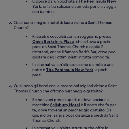
Oppure dai un'occhiata a
The Peninsula New
York
, un'altra soluzione comoda per chi viaggia
con bambini.
Quali sono i migliori hotel di lusso vicino a Saint Thomas
Church?
Rilassati e coccolati con un soggiorno presso
Omni Berkshire Place
, che si trova a pochi
passi da Saint Thomas Church e ospita 2
ristoranti, anche il famoso Berk's Bar, dove puoi
gustare degli ottimi piatti in tutta comodità.
In alternativa, un'altra soluzione da mille e una
notte è
The Peninsula New York
, a pochi
passi.
Quali sono gli hotel con le recensioni migliori vicino a Saint
Thomas Church che offrono parcheggio gratuito?
Se non vuoi preoccuparti di dove lasciare la
macchina
Salisbury Hotel
è il posto che fa per
te, dove troverai un parcheggio gratuito. Da
qui, inoltre, sarai a poca distanza a piedi da Saint
Thomas Church.
In alternativa, un'altra struttura che offre lo