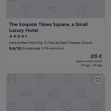
The Iroquois Times Square, a Small Luxury Hotel
The Iroquois Times Square, a Small
Luxury Hotel
Struttura
a
Central New York City, 0,7 km da Saint Thomas Church
4.5
9.6
9,6/10
Eccezionale
(1.774 recensioni)
stelle
su
Il
215 €
10,
prezzo
Eccezionale,
tasse e oneri inclusi
attuale
23 ago - 24 ago
(1.774
è
recensioni)
215 €
Hilton Club The Central at 5th New York