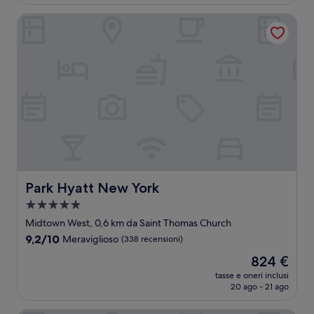
è
recensioni)
179 €
Park Hyatt New York
Park Hyatt New York
Park Hyatt New York
Struttura
a
Midtown West, 0,6 km da Saint Thomas Church
5.0
9.2
9,2/10
Meraviglioso
(338 recensioni)
stelle
su
Il
824 €
10,
prezzo
Meraviglioso,
tasse e oneri inclusi
attuale
20 ago - 21 ago
(338
è
recensioni)
824 €