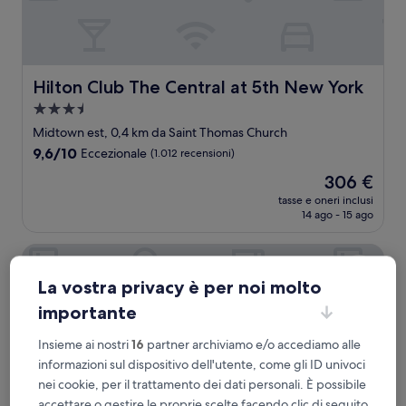
Hilton Club The Central at 5th New York
Hilton Club The Central at 5th New York
Struttura
a
Midtown est, 0,4 km da Saint Thomas Church
3.5
9.6
9,6/10
Eccezionale
(1.012 recensioni)
stelle
su
Il
306 €
10,
prezzo
Eccezionale,
tasse e oneri inclusi
attuale
14 ago - 15 ago
(1.012
è
recensioni)
306 €
San Carlos Hotel
La vostra privacy è per noi molto
importante
Insieme ai nostri
16
partner archiviamo e/o accediamo alle
informazioni sul dispositivo dell'utente, come gli ID univoci
nei cookie, per il trattamento dei dati personali. È possibile
accettare o gestire le proprie scelte facendo clic di seguito