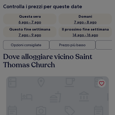
Controlla i prezzi per queste date
Questa sera
Domani
6 ago - 7 ago
7 ago - 8 ago
Questo fine settimana
Il prossimo fine settimana
7 ago - 9 ago
14 ago - 16 ago
Opzioni consigliate
Prezzo più basso
Di
Dove alloggiare vicino Saint
Thomas Church
The Iroquois Times Square, a Small Luxury Hotel