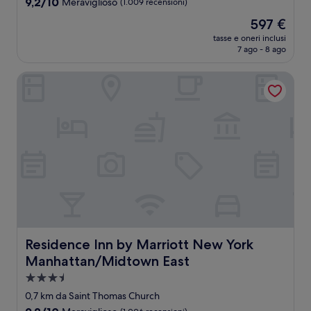
9.2
9,2/10
Meraviglioso
(1.009 recensioni)
stelle
su
Il
597 €
10,
prezzo
Meraviglioso,
tasse e oneri inclusi
attuale
7 ago - 8 ago
(1.009
è
recensioni)
597 €
Residence Inn by Marriott New York Manhattan/Midtown 
Residence Inn by Marriott New York Manhattan/Midtown
Residence Inn by Marriott New York
Manhattan/Midtown East
Struttura
a
0,7 km da Saint Thomas Church
3.5
9.2