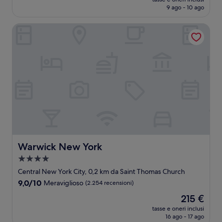
attuale
9 ago - 10 ago
(5.530
è
recensioni)
125 €
Warwick New York
Warwick New York
Warwick New York
Struttura
a
Central New York City, 0,2 km da Saint Thomas Church
4.0
9.0
9,0/10
Meraviglioso
(2.254 recensioni)
stelle
su
Il
215 €
10,
prezzo
Meraviglioso,
tasse e oneri inclusi
attuale
16 ago - 17 ago
(2.254