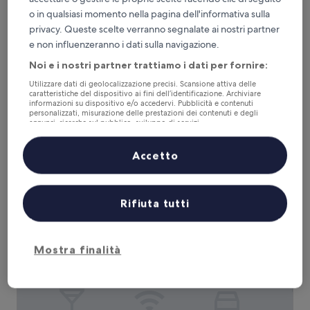
o in qualsiasi momento nella pagina dell'informativa sulla
privacy. Queste scelte verranno segnalate ai nostri partner
e non influenzeranno i dati sulla navigazione.
San Carlos Hotel
San Carlos Hotel
Struttura
Noi e i nostri partner trattiamo i dati per fornire:
a
0,7 km da Saint Thomas Church
Utilizzare dati di geolocalizzazione precisi. Scansione attiva delle
4.5
caratteristiche del dispositivo ai fini dell’identificazione. Archiviare
9.6
9,6/10
Eccezionale
(1.833 recensioni)
informazioni su dispositivo e/o accedervi. Pubblicità e contenuti
stelle
su
personalizzati, misurazione delle prestazioni dei contenuti e degli
Il
309 €
10,
annunci, ricerche sul pubblico, sviluppo di servizi.
prezzo
Eccezionale,
tasse e oneri inclusi
Elenco dei partner (fornitori)
attuale
23 ago - 24 ago
(1.833
Accetto
è
recensioni)
309 €
The Sherry Netherland
Rifiuta tutti
Mostra finalità