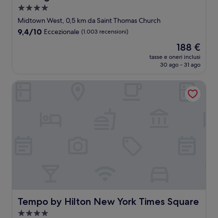
Struttura
a
Midtown West, 0,5 km da Saint Thomas Church
4.0
9.4
9,4/10
Eccezionale
(1.003 recensioni)
stelle
su
Il
188 €
10,
prezzo
Eccezionale,
tasse e oneri inclusi
attuale
30 ago - 31 ago
(1.003
è
recensioni)
188 €
Tempo by Hilton New York Times Square
Tempo by Hilton New York Times Square
Tempo by Hilton New York Times Square
Struttura