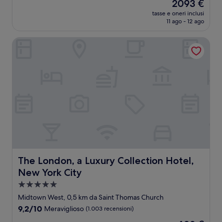
Il
2093 €
10,
prezzo
Eccezionale,
tasse e oneri inclusi
attuale
11 ago - 12 ago
(130
è
recensioni)
2093 €
The London, a Luxury Collection Hotel, New York City
The London, a Luxury Collection Hotel, New York City
The London, a Luxury Collection Hotel,
New York City
Struttura
a
Midtown West, 0,5 km da Saint Thomas Church
5.0
9.2
9,2/10
Meraviglioso
(1.003 recensioni)
stelle
su