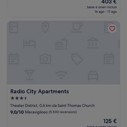
Il
403 €
10,
prezzo
Meraviglioso,
tasse e oneri inclusi
attuale
16 ago - 17 ago
(1.003
è
recensioni)
403 €
Radio City Apartments
Radio City Apartments
Radio City Apartments
Struttura
a
Theater District, 0,6 km da Saint Thomas Church
3.5
9.0
9,0/10
Meraviglioso
(5.530 recensioni)
stelle
su
Il
125 €
10,
prezzo
Meraviglioso,
tasse e oneri inclusi