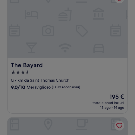
The Bayard
The Bayard
Struttura
a
0,7 km da Saint Thomas Church
3.5
9.0
9,0/10
Meraviglioso
(1.010 recensioni)
stelle
su
Il
195 €
10,
prezzo
Meraviglioso,
tasse e oneri inclusi
attuale
13 ago - 14 ago
(1.010
è
recensioni)
195 €
1 Hotel Central Park