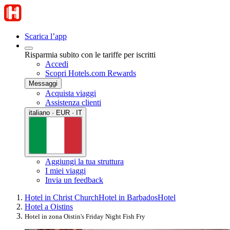
Scarica l’app
Risparmia subito con le tariffe per iscritti
Accedi
Scopri Hotels.com Rewards
Messaggi
Acquista viaggi
Assistenza clienti
italiano · EUR · IT
Aggiungi la tua struttura
I miei viaggi
Invia un feedback
Hotel in Christ Church
Hotel in Barbados
Hotel
Hotel a Oistins
Hotel in zona Oistin's Friday Night Fish Fry