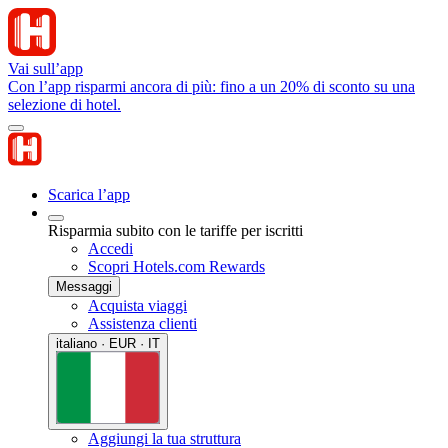
Vai sull’app
Con l’app risparmi ancora di più: fino a un 20% di sconto su una
selezione di hotel.
Scarica l’app
Risparmia subito con le tariffe per iscritti
Accedi
Scopri Hotels.com Rewards
Messaggi
Acquista viaggi
Assistenza clienti
italiano · EUR · IT
Aggiungi la tua struttura