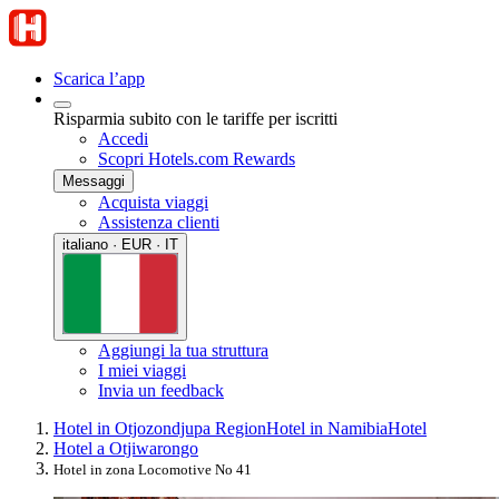
Scarica l’app
Risparmia subito con le tariffe per iscritti
Accedi
Scopri Hotels.com Rewards
Messaggi
Acquista viaggi
Assistenza clienti
italiano · EUR · IT
Aggiungi la tua struttura
I miei viaggi
Invia un feedback
Hotel in Otjozondjupa Region
Hotel in Namibia
Hotel
Hotel a Otjiwarongo
Hotel in zona Locomotive No 41