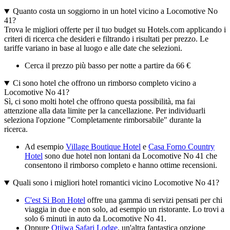
Quanto costa un soggiorno in un hotel vicino a Locomotive No
41?
Trova le migliori offerte per il tuo budget su Hotels.com applicando i
criteri di ricerca che desideri e filtrando i risultati per prezzo. Le
tariffe variano in base al luogo e alle date che selezioni.
Cerca il prezzo più basso per notte a partire da 66 €
Ci sono hotel che offrono un rimborso completo vicino a
Locomotive No 41?
Sì, ci sono molti hotel che offrono questa possibilità, ma fai
attenzione alla data limite per la cancellazione. Per individuarli
seleziona l'opzione "Completamente rimborsabile" durante la
ricerca.
Ad esempio
Village Boutique Hotel
e
Casa Forno Country
Hotel
sono due hotel non lontani da Locomotive No 41 che
consentono il rimborso completo e hanno ottime recensioni.
Quali sono i migliori hotel romantici vicino Locomotive No 41?
C'est Si Bon Hotel
offre una gamma di servizi pensati per chi
viaggia in due e non solo, ad esempio un ristorante. Lo trovi a
solo 6 minuti in auto da Locomotive No 41.
Oppure
Otjiwa Safari Lodge
, un'altra fantastica opzione