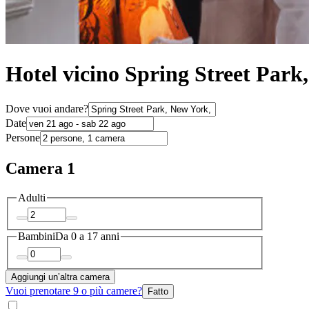
Hotel vicino Spring Street Par
Dove vuoi andare?
Date
Persone
Camera 1
Adulti
Bambini
Da 0 a 17 anni
Aggiungi un’altra camera
Vuoi prenotare 9 o più camere?
Fatto