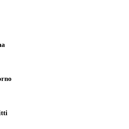
ma
orno
tti