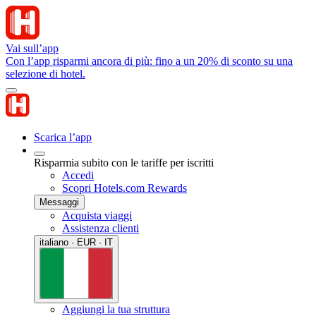
Vai sull’app
Con l’app risparmi ancora di più: fino a un 20% di sconto su una
selezione di hotel.
Scarica l’app
Risparmia subito con le tariffe per iscritti
Accedi
Scopri Hotels.com Rewards
Messaggi
Acquista viaggi
Assistenza clienti
italiano · EUR · IT
Aggiungi la tua struttura