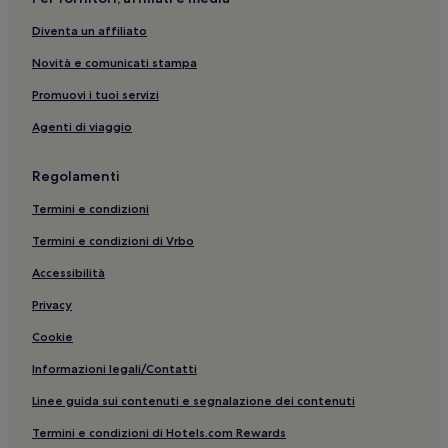
Tonnara di Bonagia: Appartamenti
Diventa un affiliato
Balata di Baida: hotel
Novità e comunicati stampa
Castellammare del Golfo: Hotel con parcheggio
Promuovi i tuoi servizi
Castellammare del Golfo: Hotel di lusso
Agenti di viaggio
Riserva Naturale dello Zingaro: Hotel con cucina nelle
vicinanze
Regolamenti
Brucanuova: hotel
Termini e condizioni
Castellammare del Golfo: Hotel con colazione gratuita
Termini e condizioni di Vrbo
Macari: Hotel con animali ammessi
Accessibilità
Riserva Naturale dello Zingaro: Guest house
Privacy
Castellammare del Golfo: hotel a 4 stelle
Cookie
Riserva Naturale dello Zingaro: Hotel con piscina nelle
vicinanze
Informazioni legali/Contatti
Cala Bianca: hotel nelle vicinanze
Linee guida sui contenuti e segnalazione dei contenuti
Spiaggia dei Faraglioni: Hotel di lusso nelle vicinanze
Termini e condizioni di Hotels.com Rewards