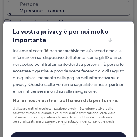
Persone
2 persone, 1 camera
Sono in viaggio per lavoro
La vostra privacy è per noi molto
Cerca
importante
Insieme ai nostri
16
partner archiviamo e/o accediamo alle
informazioni sul dispositivo dell'utente, come gli ID univoci
Cancellazione gratuita se cambi
nei cookie, per il trattamento dei dati personali. È possibile
programma
accettare o gestire le proprie scelte facendo clic di seguito
o in qualsiasi momento nella pagina dell'informativa sulla
Accumula vantaggi con ogni notte di
privacy. Queste scelte verranno segnalate ai nostri partner
soggiorno
e non influenzeranno i dati sulla navigazione.
Noi e i nostri partner trattiamo i dati per fornire:
Risparmia di più con le tariffe per soli
Utilizzare dati di geolocalizzazione precisi. Scansione attiva delle
iscritti
caratteristiche del dispositivo ai fini dell’identificazione. Archiviare
informazioni su dispositivo e/o accedervi. Pubblicità e contenuti
personalizzati, misurazione delle prestazioni dei contenuti e degli
annunci, ricerche sul pubblico, sviluppo di servizi.
Controlla i prezzi per queste date
Elenco dei partner (fornitori)