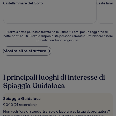
Castellammare del Golfo
Castellamma
Prezzo
Prezzo a notte più basso trovato nelle ultime 24 ore, per un soggiorno di 1
notte per 2 adulti. Prezzi e disponibilità possono cambiare. Potrebbero essere
a
previste condizioni aggiuntive.
notte
più
basso
Mostra altre strutture
trovato
nelle
ultime
24
ore,
I principali luoghi di interesse di
per
un
Spiaggia Guidaloca
soggiorno
di
1
Spiaggia Guidaloca
notte
9.0/10 (21 recensioni)
per
2
Non vedi l'ora di stenderti al sole e lavorare sulla tua abbronzatura?
adulti.
Non perdere Spiaggia Guidaloca, distante 2,5 km dal centro di