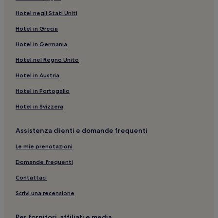
Castellammare del Golfo: Hotel con sorgente termale
Hotel negli Stati Uniti
Castellammare del Golfo: Hotel con animali ammessi
Hotel in Grecia
Spiaggia Guidaloca: B&B
Hotel in Germania
Castellammare del Golfo: Ville
Hotel nel Regno Unito
Spiaggia dei Faraglioni: Hotel con cucina nelle vicinanze
Hotel in Austria
Alcamo Marina: Hotel con cucina
Hotel in Portogallo
Partinico: B&B
Hotel in Svizzera
Castelluzzo: hotel a 3 stelle
Buseto Palizzolo: Hotel con animali ammessi
Assistenza clienti e domande frequenti
Castelluzzo: hotel
Le mie prenotazioni
Scopello: hotel
Domande frequenti
Castellammare del Golfo: Hotel sulla spiaggia
Contattaci
Alcamo: Ville
Scrivi una recensione
Purgatorio: hotel
Castellammare del Golfo: Hotel con piscina
Per fornitori, affiliati e media