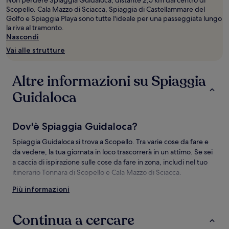
Prezzi
Scopello. Cala Mazzo di Sciacca, Spiaggia di Castellammare del
e
Golfo e Spiaggia Playa sono tutte l'ideale per una passeggiata lungo
disponibilità
la riva al tramonto.
possono
Nascondi
cambiare.
Vai alle strutture
Potrebbero
essere
previste
Altre informazioni su Spiaggia
condizioni
aggiuntive.
Guidaloca
Dov'è Spiaggia Guidaloca?
Spiaggia Guidaloca si trova a Scopello. Tra varie cose da fare e
da vedere, la tua giornata in loco trascorrerà in un attimo. Se sei
a caccia di ispirazione sulle cose da fare in zona, includi nel tuo
itinerario Tonnara di Scopello e Cala Mazzo di Sciacca.
Più informazioni
Attrazioni in zona Spiaggia Guidaloca
Da non perdere a Spiaggia Guidaloca
Continua a cercare
Tonnara di Scopello