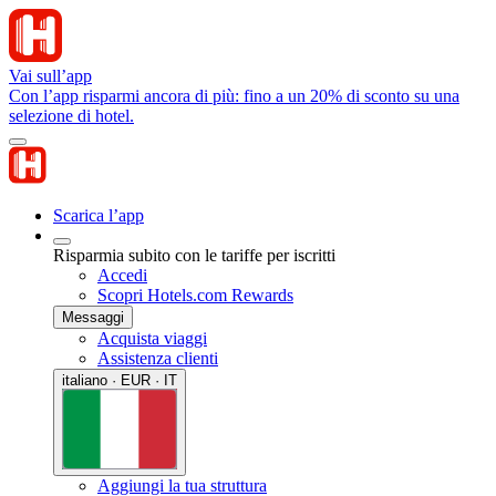
Vai sull’app
Con l’app risparmi ancora di più: fino a un 20% di sconto su una
selezione di hotel.
Scarica l’app
Risparmia subito con le tariffe per iscritti
Accedi
Scopri Hotels.com Rewards
Messaggi
Acquista viaggi
Assistenza clienti
italiano · EUR · IT
Aggiungi la tua struttura