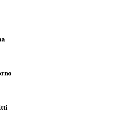
ma
orno
tti