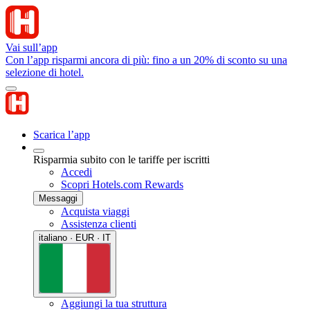
Vai sull’app
Con l’app risparmi ancora di più: fino a un 20% di sconto su una
selezione di hotel.
Scarica l’app
Risparmia subito con le tariffe per iscritti
Accedi
Scopri Hotels.com Rewards
Messaggi
Acquista viaggi
Assistenza clienti
italiano · EUR · IT
Aggiungi la tua struttura