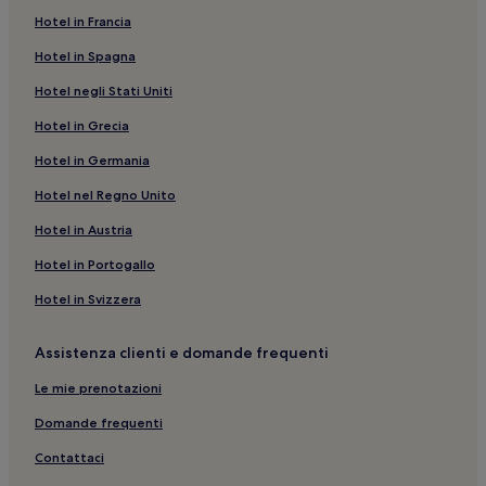
Agia: hotel
Hotel in Francia
Baia di Odisseo: hotel nelle vicinanze
Hotel in Spagna
Parga: Aparthotel
Hotel negli Stati Uniti
Chiesa di Lygia: hotel nelle vicinanze
Hotel in Grecia
Parga: Hotel con animali ammessi
Hotel in Germania
Glyki: hotel
Margariti: hotel
Hotel nel Regno Unito
Parga: Hotel economici
Hotel in Austria
Spiaggia di Agios Giannakis: Hotel economici nelle
Hotel in Portogallo
vicinanze
Hotel in Svizzera
Spiaggia di Agios Giannakis: Hotel sulla spiaggia nelle
vicinanze
Assistenza clienti e domande frequenti
Parga: hotel a 3 stelle
Le mie prenotazioni
Karavostasi: hotel
Domande frequenti
Ammoudia: hotel
Contattaci
Parga: Hotel di lusso