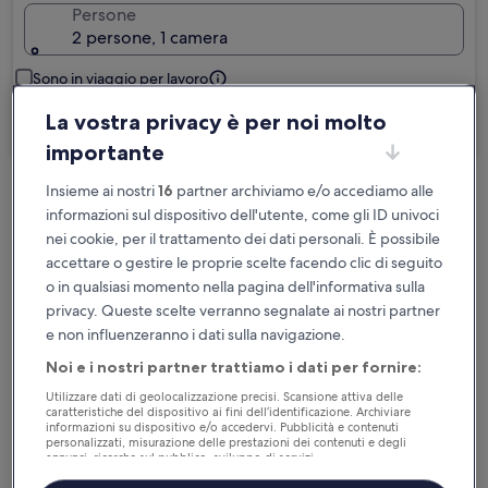
Persone
2 persone, 1 camera
Sono in viaggio per lavoro
La vostra privacy è per noi molto
Cerca
importante
Insieme ai nostri
16
partner archiviamo e/o accediamo alle
Cancellazione gratuita se cambi
informazioni sul dispositivo dell'utente, come gli ID univoci
programma
nei cookie, per il trattamento dei dati personali. È possibile
accettare o gestire le proprie scelte facendo clic di seguito
Accumula vantaggi con ogni notte di
o in qualsiasi momento nella pagina dell'informativa sulla
privacy. Queste scelte verranno segnalate ai nostri partner
soggiorno
e non influenzeranno i dati sulla navigazione.
Risparmia di più con le tariffe per soli
Noi e i nostri partner trattiamo i dati per fornire:
iscritti
Utilizzare dati di geolocalizzazione precisi. Scansione attiva delle
caratteristiche del dispositivo ai fini dell’identificazione. Archiviare
informazioni su dispositivo e/o accedervi. Pubblicità e contenuti
personalizzati, misurazione delle prestazioni dei contenuti e degli
annunci, ricerche sul pubblico, sviluppo di servizi.
Controlla i prezzi per queste date
Elenco dei partner (fornitori)