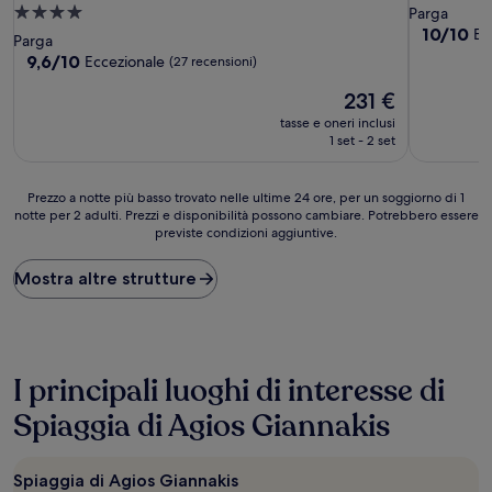
Struttura
Parga
10.0
10/10
Ec
a
Parga
su
4.0
9.6
9,6/10
Eccezionale
(27 recensioni)
10,
su
stelle
Eccezional
Il
231 €
10,
(1
prezzo
Eccezionale,
tasse e oneri inclusi
recension
attuale
(27
1 set - 2 set
è
recensioni)
231 €
Prezzo
Prezzo a notte più basso trovato nelle ultime 24 ore, per un soggiorno di 1
notte per 2 adulti. Prezzi e disponibilità possono cambiare. Potrebbero essere
a
previste condizioni aggiuntive.
notte
più
basso
Mostra altre strutture
trovato
nelle
ultime
24
ore,
I principali luoghi di interesse di
per
un
Spiaggia di Agios Giannakis
soggiorno
di
1
Spiaggia di Agios Giannakis