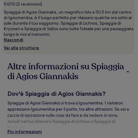
notte
9.0/10 (2 recensioni)
per
2
Spiaggia di Agios Giannakis, un magnifico lido a 30,5 km dal centro
adulti.
di Igoumenitsa, è il luogo perfetto per rilassarsi qualche ora sotto al
Prezzi
sole durante il tuo soggiorno. Spiaggia di Lichnos, Spiaggia di
e
Kryoneri e Spiaggia di Valtos sono tutte l'ideale per una passeggiata
disponibilità
lungo la riva al tramonto.
possono
Nascondi
cambiare.
Vai alle strutture
Potrebbero
essere
previste
Altre informazioni su Spiaggia
condizioni
aggiuntive.
di Agios Giannakis
Dov'è Spiaggia di Agios Giannakis?
Spiaggia di Agios Giannakis si trova a Igoumenitsa. I visitatori
apprezzano Igoumenitsa per il porto, tra altre attrazioni. Se sei a
caccia di ispirazione sulle cose da fare e da vedere in zona,
includi nel tuo itinerario Spiaggia di Lichnos e Spiaggia di
Kryoneri.
Più informazioni