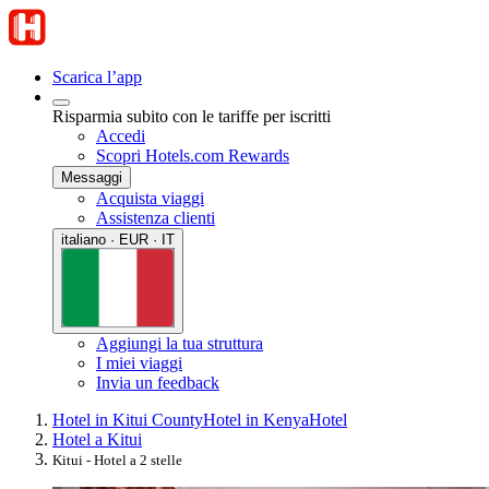
Scarica l’app
Risparmia subito con le tariffe per iscritti
Accedi
Scopri Hotels.com Rewards
Messaggi
Acquista viaggi
Assistenza clienti
italiano · EUR · IT
Aggiungi la tua struttura
I miei viaggi
Invia un feedback
Hotel in Kitui County
Hotel in Kenya
Hotel
Hotel a Kitui
Kitui - Hotel a 2 stelle